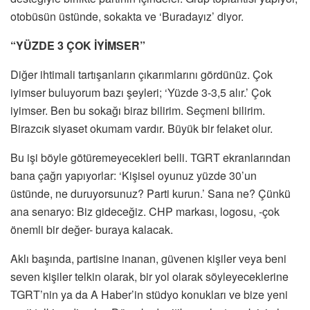
otobüsün üstünde, sokakta ve ‘Buradayız’ diyor.
“YÜZDE 3 ÇOK İYİMSER”
Diğer ihtimali tartışanların çıkarımlarını gördünüz. Çok
iyimser buluyorum bazı şeyleri; ‘Yüzde 3-3,5 alır.’ Çok
iyimser. Ben bu sokağı biraz bilirim. Seçmeni bilirim.
Birazcık siyaset okumam vardır. Büyük bir felaket olur.
Bu işi böyle götüremeyecekleri belli. TGRT ekranlarından
bana çağrı yapıyorlar: ‘Kişisel oyunuz yüzde 30’un
üstünde, ne duruyorsunuz? Parti kurun.’ Sana ne? Çünkü
ana senaryo: Biz gideceğiz. CHP markası, logosu, -çok
önemli bir değer- buraya kalacak.
Aklı başında, partisine inanan, güvenen kişiler veya beni
seven kişiler telkin olarak, bir yol olarak söyleyeceklerine
TGRT’nin ya da A Haber’in stüdyo konukları ve bize yeni