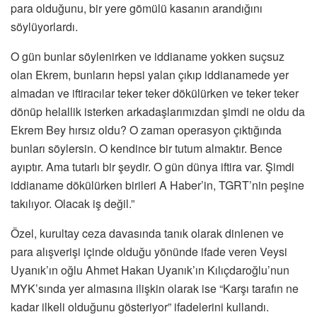
para olduğunu, bir yere gömülü kasanın arandığını
söylüyorlardı.
O gün bunlar söylenirken ve iddianame yokken suçsuz
olan Ekrem, bunların hepsi yalan çıkıp iddianamede yer
almadan ve iftiracılar teker teker dökülürken ve teker teker
dönüp helallik isterken arkadaşlarımızdan şimdi ne oldu da
Ekrem Bey hırsız oldu? O zaman operasyon çıktığında
bunları söylersin. O kendince bir tutum almaktır. Bence
ayıptır. Ama tutarlı bir şeydir. O gün dünya iftira var. Şimdi
iddianame dökülürken birileri A Haber’in, TGRT’nin peşine
takılıyor. Olacak iş değil.”
Özel, kurultay ceza davasında tanık olarak dinlenen ve
para alışverişi içinde olduğu yönünde ifade veren Veysi
Uyanık’ın oğlu Ahmet Hakan Uyanık’ın Kılıçdaroğlu’nun
MYK’sında yer almasına ilişkin olarak ise “Karşı tarafın ne
kadar ilkeli olduğunu gösteriyor” ifadelerini kullandı.