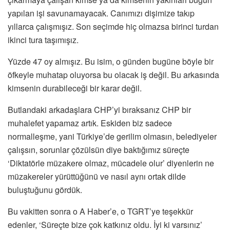
yapılan işi savunamayacak. Canımızı dişimize takıp
yıllarca çalışmışız. Son seçimde hiç olmazsa birinci turdan
ikinci tura taşımışız.
Yüzde 47 oy almışız. Bu isim, o günden bugüne böyle bir
öfkeyle muhatap oluyorsa bu olacak iş değil. Bu arkasında
kimsenin durabileceği bir karar değil.
Butlandaki arkadaşlara CHP’yi bıraksanız CHP bir
muhalefet yapamaz artık. Eskiden biz sadece
normalleşme, yani Türkiye’de gerilim olmasın, belediyeler
çalışsın, sorunlar çözülsün diye baktığımız süreçte
‘Diktatörle müzakere olmaz, mücadele olur’ diyenlerin ne
müzakereler yürüttüğünü ve nasıl aynı ortak dilde
buluştuğunu gördük.
Bu vakitten sonra o A Haber’e, o TGRT’ye teşekkür
edenler, ‘Süreçte bize çok katkınız oldu. İyi ki varsınız’