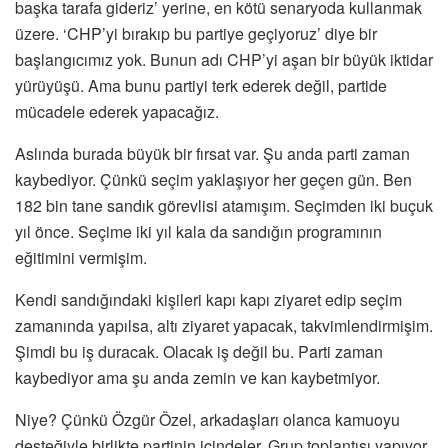
başka tarafa gideriz’ yerine, en kötü senaryoda kullanmak
üzere. ‘CHP’yi bırakıp bu partiye geçiyoruz’ diye bir
başlangıcımız yok. Bunun adı CHP’yi aşan bir büyük iktidar
yürüyüşü. Ama bunu partiyi terk ederek değil, partide
mücadele ederek yapacağız.
Aslında burada büyük bir fırsat var. Şu anda parti zaman
kaybediyor. Çünkü seçim yaklaşıyor her geçen gün. Ben
182 bin tane sandık görevlisi atamışım. Seçimden iki buçuk
yıl önce. Seçime iki yıl kala da sandığın programının
eğitimini vermişim.
Kendi sandığındaki kişileri kapı kapı ziyaret edip seçim
zamanında yapılsa, altı ziyaret yapacak, takvimlendirmişim.
Şimdi bu iş duracak. Olacak iş değil bu. Parti zaman
kaybediyor ama şu anda zemin ve kan kaybetmiyor.
Niye? Çünkü Özgür Özel, arkadaşları olanca kamuoyu
desteğiyle birlikte partinin içindeler. Grup toplantısı yapıyor,