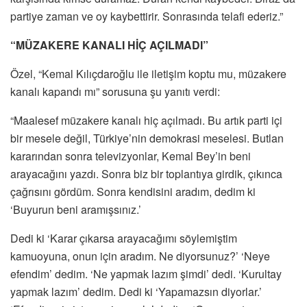
partiye zaman ve oy kaybettirir. Sonrasında telafi ederiz.”
“MÜZAKERE KANALI HİÇ AÇILMADI”
Özel, “Kemal Kılıçdaroğlu ile iletişim koptu mu, müzakere
kanalı kapandı mı” sorusuna şu yanıtı verdi:
“Maalesef müzakere kanalı hiç açılmadı. Bu artık parti içi
bir mesele değil, Türkiye’nin demokrasi meselesi. Butlan
kararından sonra televizyonlar, Kemal Bey’in beni
arayacağını yazdı. Sonra biz bir toplantıya girdik, çıkınca
çağrısını gördüm. Sonra kendisini aradım, dedim ki
‘Buyurun beni aramışsınız.’
Dedi ki ‘Karar çıkarsa arayacağımı söylemiştim
kamuoyuna, onun için aradım. Ne diyorsunuz?’ ‘Neye
efendim’ dedim. ‘Ne yapmak lazım şimdi’ dedi. ‘Kurultay
yapmak lazım’ dedim. Dedi ki ‘Yapamazsın diyorlar.’