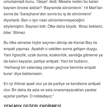
umursamadı bunu. ‘Geçer’ dedi. Mesela neden bu kararı
bayram öncesi aldılar? ‘Bayramda sönümlenir.’ 19 Mart’tan
sonra da ‘Saraçhane’den sonra bu iş de sönümlenir’
diyorlardı. Ben o işin nasıl sönümlenmeyeceğini
söylemiştim. Bayram bitti. Öfke daha büyük. ‘Biraz bekleriz,
biter.’ Bitmez.
Bu öfke sönerse hiçbir seçmen dönüp de Kemal Bey ile
empati yapmaz. Apatidir o vakitten sonra gelişen duygu.
Yani ilgisizlik, uzak durma, küskünlük, sandığa gitmeme ya
da kalıcı kayıplar, partiye antipati. Yani bir butlancı,
‘Herhangi bir vatandaş zaman geçince benimle empati
kurar’ diye beklemesin.
En iyi ihtimal apati olur ya da partiye ve kendisine antipati
olur. Bir daha da asla ve asla onaramayacakları yaralar
açarlar partiye. O noktadayız.”
YENİ MYK DEĞERLENDİRMESİ