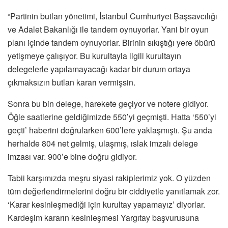
“Partinin butlan yönetimi, İstanbul Cumhuriyet Başsavcılığı
ve Adalet Bakanlığı ile tandem oynuyorlar. Yani bir oyun
planı içinde tandem oynuyorlar. Birinin sıkıştığı yere öbürü
yetişmeye çalışıyor. Bu kurultayla ilgili kurultayın
delegelerle yapılamayacağı kadar bir durum ortaya
çıkmaksızın butlan kararı vermişsin.
Sonra bu bin delege, harekete geçiyor ve notere gidiyor.
Öğle saatlerine geldiğimizde 550’yi geçmişti. Hatta ‘550’yi
geçti’ haberini doğrularken 600’lere yaklaşmıştı. Şu anda
herhalde 804 net gelmiş, ulaşmış, ıslak imzalı delege
imzası var. 900’e bine doğru gidiyor.
Tabii karşımızda meşru siyasi rakiplerimiz yok. O yüzden
tüm değerlendirmelerini doğru bir ciddiyetle yanıtlamak zor.
‘Karar kesinleşmediği için kurultay yapamayız’ diyorlar.
Kardeşim kararın kesinleşmesi Yargıtay başvurusuna