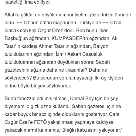
kastettiği ima ediliyor.
Allah’a şükür, en büyük memnuniyetim gözlerinizin önünde
oldu. FETÖ’nün bütün mağdurları ‘Türkiye’de FETÖ’cü
olacak son kişi Özgür Özel’ dedi. Ben bunu İlker
Başbuğ’un ağzından, KUMPASDER’in ağzından, Ali
Tatar’ın kardeşi Ahmet Tatar’ın ağzından, Balyoz
tutuklularının ağzından, İzmir Askeri Casusluk
tutukluluarının ağzından duyduktan sonra; Sabah
gazetesinin ağzına daha ne tıkasınlar? Daha ne
söylenecek? Bu sorunun sorulamayacağı iki-üç kişiden
birine böyle bir şey söylüyorlar.
Buna tenezzül edilmiş olması, Kemal Bey için bir şey
diyemem, o gizli özne kullandı, Sabah gazetesi için ne
kadar büyük bir acz içinde olduklarını gösteriyor. Çare
Özgür Özel’e FETÖ yakıştırması yapmaya kaldıysa
yakacak mermi kalmamış, tüfeğin kabzasını yakıyorlar.”