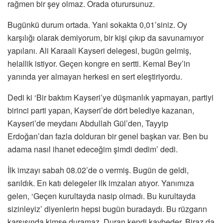
rağmen bir şey olmaz. Orada oturursunuz.
Bugünkü durum ortada. Yani sokakta 0,01’siniz. Oy
karşılığı olarak demiyorum, bir kişi çıkıp da savunamıyor
yapılanı. Ali Karaali Kayseri delegesi, bugün gelmiş,
helallik istiyor. Geçen kongre en sertti. Kemal Bey’in
yanında yer almayan herkesi en sert eleştiriyordu.
Dedi ki ‘Bir baktım Kayseri’ye düşmanlık yapmayan, partiyi
birinci parti yapan, Kayseri’de dört belediye kazanan,
Kayseri’de meydanı Abdullah Gül’den, Tayyip
Erdoğan’dan fazla dolduran bir genel başkan var. Ben bu
adama nasıl ihanet edeceğim şimdi dedim’ dedi.
İlk imzayı sabah 08.02’de o vermiş. Bugün de geldi,
sarıldık. En katı delegeler ilk imzaları atıyor. Yanımıza
gelen, ‘Geçen kurultayda nasip olmadı. Bu kurultayda
sizinleyiz’ diyenlerin hepsi bugün buradaydı. Bu rüzgarın
karşısında kimse duramaz. Duran kendi kaybeder. Biraz da