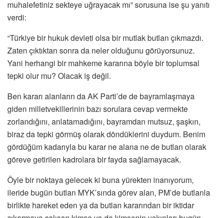
muhalefetiniz sekteye uğrayacak mı” sorusuna ise şu yanıtı
verdi:
“Türkiye bir hukuk devleti olsa bir mutlak butlan çıkmazdı.
Zaten çıktıktan sonra da neler olduğunu görüyorsunuz.
Yani herhangi bir mahkeme kararına böyle bir toplumsal
tepki olur mu? Olacak iş değil.
Ben kararı alanların da AK Parti’de de bayramlaşmaya
giden milletvekillerinin bazı sorulara cevap vermekte
zorlandığını, anlatamadığını, bayramdan mutsuz, şaşkın,
biraz da tepki görmüş olarak döndüklerini duydum. Benim
gördüğüm kadarıyla bu karar ne alana ne de butlan olarak
göreve getirilen kadrolara bir fayda sağlamayacak.
Öyle bir noktaya gelecek ki buna yürekten inanıyorum,
ileride bugün butlan MYK’sında görev alan, PM’de butlanla
birlikte hareket eden ya da butlan kararından bir iktidar
çıkarmaya çalışan kimse ya da kimsenin yakınları bugün