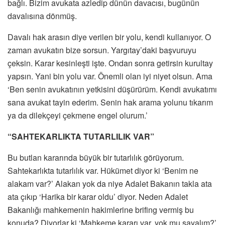
bağlı. Bizim avukata azledip dünün davacısı, bugünün
davalısına dönmüş.
Davalı hak arasın diye verilen bir yolu, kendi kullanıyor. O
zaman avukatın bize sorsun. Yargıtay’daki başvuruyu
çeksin. Karar kesinleşti işte. Ondan sonra getirsin kurultay
yapsın. Yani bin yolu var. Önemli olan iyi niyet olsun. Ama
‘Ben senin avukatının yetkisini düşürürüm. Kendi avukatımı
sana avukat tayin ederim. Senin hak arama yolunu tıkarım
ya da dilekçeyi çekmene engel olurum.’
“SAHTEKARLIKTA TUTARLILIK VAR”
Bu butlan kararında büyük bir tutarlılık görüyorum.
Sahtekarlıkta tutarlılık var. Hükümet diyor ki ‘Benim ne
alakam var?’ Alakan yok da niye Adalet Bakanın takla ata
ata çıkıp ‘Harika bir karar oldu’ diyor. Neden Adalet
Bakanlığı mahkemenin hakimlerine brifing vermiş bu
konuda? Diyorlar ki ‘Mahkeme kararı var, yok mu sayalım?’