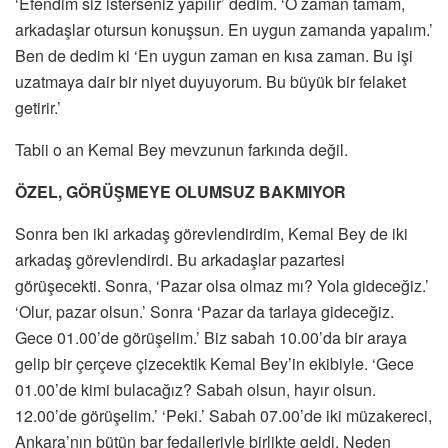
‘Efendim siz isterseniz yapılır’ dedim. ‘O zaman tamam,
arkadaşlar otursun konuşsun. En uygun zamanda yapalım.’
Ben de dedim ki ‘En uygun zaman en kısa zaman. Bu işi
uzatmaya dair bir niyet duyuyorum. Bu büyük bir felaket
getirir.’
Tabii o an Kemal Bey mevzunun farkında değil.
ÖZEL, GÖRÜŞMEYE OLUMSUZ BAKMIYOR
Sonra ben iki arkadaş görevlendirdim, Kemal Bey de iki
arkadaş görevlendirdi. Bu arkadaşlar pazartesi
görüşecekti. Sonra, ‘Pazar olsa olmaz mı? Yola gideceğiz.’
‘Olur, pazar olsun.’ Sonra ‘Pazar da tarlaya gideceğiz.
Gece 01.00’de görüşelim.’ Biz sabah 10.00’da bir araya
gelip bir çerçeve çizecektik Kemal Bey’in ekibiyle. ‘Gece
01.00’de kimi bulacağız? Sabah olsun, hayır olsun.
12.00’de görüşelim.’ ‘Peki.’ Sabah 07.00’de iki müzakereci,
Ankara’nın bütün bar fedaileriyle birlikte geldi. Neden