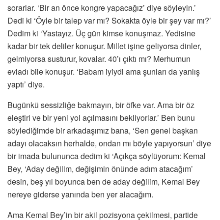
sorarlar. ‘Bir an önce kongre yapacağız’ diye söyleyin.’
Dedi ki ‘Öyle bir talep var mı? Sokakta öyle bir şey var mı?’
Dedim ki ‘Yastayız. Üç gün kimse konuşmaz. Yedisine
kadar bir tek deliler konuşur. Millet işine geliyorsa dinler,
gelmiyorsa susturur, kovalar. 40’ı çıktı mı? Merhumun
evladı bile konuşur. ‘Babam iyiydi ama şunları da yanlış
yaptı’ diye.
Bugünkü sessizliğe bakmayın, bir öfke var. Ama bir öz
eleştiri ve bir yeni yol açılmasını bekliyorlar.’ Ben bunu
söylediğimde bir arkadaşımız bana, ‘Sen genel başkan
adayı olacaksın herhalde, ondan mı böyle yapıyorsun’ diye
bir imada bulununca dedim ki ‘Açıkça söylüyorum: Kemal
Bey, ‘Aday değilim, değişimin önünde adım atacağım’
desin, beş yıl boyunca ben de aday değilim, Kemal Bey
nereye giderse yanında ben yer alacağım.
Ama Kemal Bey’in bir akil pozisyona çekilmesi, partide