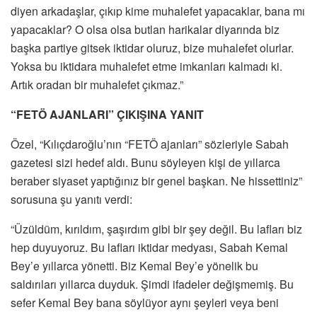
diyen arkadaşlar, çıkıp kime muhalefet yapacaklar, bana mı
yapacaklar? O olsa olsa butlan harikalar diyarında biz
başka partiye gitsek iktidar oluruz, bize muhalefet olurlar.
Yoksa bu iktidara muhalefet etme imkanları kalmadı ki.
Artık oradan bir muhalefet çıkmaz.”
“FETÖ AJANLARI” ÇIKIŞINA YANIT
Özel, “Kılıçdaroğlu’nın “FETÖ ajanları” sözleriyle Sabah
gazetesi sizi hedef aldı. Bunu söyleyen kişi de yıllarca
beraber siyaset yaptığınız bir genel başkan. Ne hissettiniz”
sorusuna şu yanıtı verdi:
“Üzüldüm, kırıldım, şaşırdım gibi bir şey değil. Bu lafları biz
hep duyuyoruz. Bu lafları iktidar medyası, Sabah Kemal
Bey’e yıllarca yönetti. Biz Kemal Bey’e yönelik bu
saldırıları yıllarca duyduk. Şimdi ifadeler değişmemiş. Bu
sefer Kemal Bey bana söylüyor aynı şeyleri veya beni