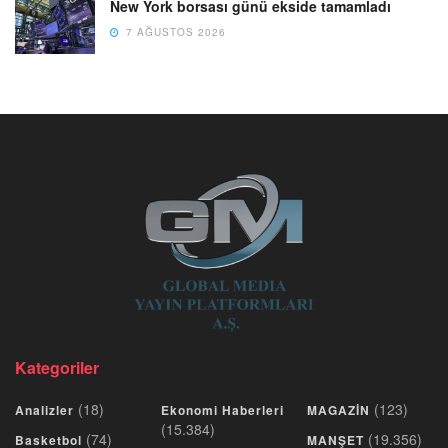
New York borsası günü ekside tamamladı
7 AĞUSTOS 2026
Kategoriler
(18)
(123)
Analizler
Ekonomi Haberleri
MAGAZİN
(15.384)
(74)
(19.356)
Basketbol
MANŞET