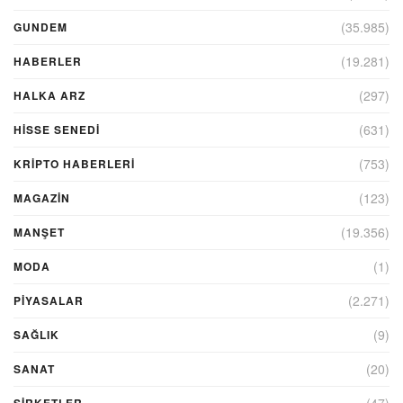
(35.985)
GUNDEM
(19.281)
HABERLER
(297)
HALKA ARZ
(631)
HİSSE SENEDİ
(753)
KRIPTO HABERLERI
(123)
MAGAZİN
(19.356)
MANŞET
(1)
MODA
(2.271)
PİYASALAR
(9)
SAĞLIK
(20)
SANAT