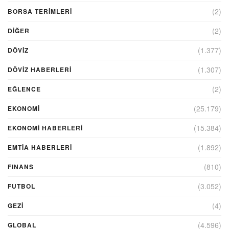
(2)
BORSA TERIMLERI
(2)
DIĞER
(1.377)
DÖVİZ
(1.307)
DÖVIZ HABERLERI
(2)
EĞLENCE
(25.179)
EKONOMİ
(15.384)
EKONOMI HABERLERI
(1.892)
EMTIA HABERLERI
(810)
FINANS
(3.052)
FUTBOL
(4)
GEZI
(4.596)
GLOBAL