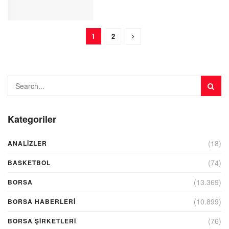
1
2
Kategoriler
(18)
ANALIZLER
(74)
BASKETBOL
(13.369)
BORSA
(10.899)
BORSA HABERLERI
(76)
BORSA ŞIRKETLERI