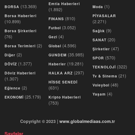
Emtia Haberleri
(13.369)
(1)
BORSA
Moda
(1.892)
Borsa Haberleri
PİYASALAR
(810)
FINANS
(10.899)
(2.271)
(3.052)
Futbol
(9)
Borsa Şirketleri
Sağlık
(76)
(4)
Gezi
(20)
SANAT
(2)
(4.596)
Borsa Terimleri
Global
(47)
Şirketler
(2)
(35.985)
Diğer
GUNDEM
(570)
SPOR
(1.377)
(19.281)
DÖVİZ
Haberler
(322)
TEKNOLOJİ
(297)
Döviz Haberleri
HALKA ARZ
(21)
Tv & Sinema
(1.307)
HİSSE SENEDİ
(48)
Voleybol
(2)
(631)
Eğlence
(4)
Yaşam
(25.179)
EKONOMİ
Kripto Haberleri
(753)
Copyright © 2023 |
www.globalmediaas.com.tr
Sayfalar