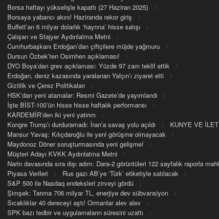
Borsa haftayı yükselişle kapattı (27 Haziran 2025)
Borsaya yabancı akını! Haziranda rekor giriş
Buffett’an 6 milyar dolarlık ‘hayrına’ hisse satışı
Çalışan ve Stajyer Aydınlatma Metni
Cumhurbaşkanı Erdoğan’dan çiftçilere müjde yağmuru
Dursun Özbek’ten Osimhen açıklaması!
DYO Boya’dan grev açıklaması: Yüzde 97 zam teklif ettik
Erdoğan, deniz kazasında yaralanan Yalçın’ı ziyaret etti
Gizlilik ve Çerez Politikaları
HSK’dan yeni atamalar: Resmi Gazete’de yayımlandı
İşte BİST-100’ün hisse hisse haftalık performansı
KARDEMİR’den iki yeni yatırım
Kongre Trump’ı durduramadı: İran’a savaş yolu açıldı
KUNYE VE İLET
Mansur Yavaş: Kılıçdaroğlu ile yeni görüşme olmayacak
Maydonoz Döner soruşturmasında yeni gelişme!
Müşteri Adayı KVKK Aydınlatma Metni
Narin davasında sıra dışı adım: Dara-2 görüntüleri 122 sayfalık raporla m
Piyasa Verileri
Rus gazı AB’ye ‘Türk’ etiketiyle satılacak
S&P 500 ile Nasdaq endeksleri zirveyi gördü
Şimşek: Tarıma 706 milyar TL, enerjiye dev sübvansiyon
Sıcaklıklar 40 dereceyi aştı! Ormanlar alev alev
SPK bazı tedbir ve uygulamaların süresini uzattı