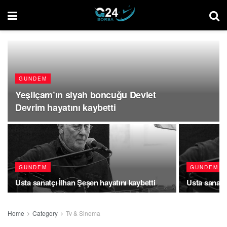
GUNDEM
Yeşilçam’ın siyah boncuğu Devlet
Devrim hayatını kaybetti
GUNDEM
GUNDEM
Usta sanatçı İlhan Şeşen hayatını kaybetti
Usta sanatçı
Home
Category
Tv & Sinema