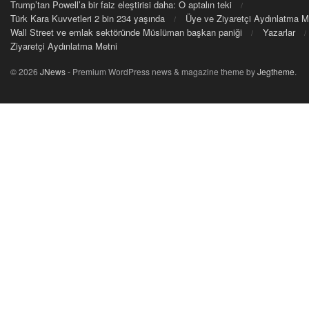
Trump’tan Powell’a bir faiz eleştirisi daha: O aptalın teki
Türk Kara Kuvvetleri 2 bin 234 yaşında
Üye ve Ziyaretçi Aydınlatma M
Wall Street ve emlak sektöründe Müslüman başkan paniği
Yazarlar
Ziyaretçi Aydınlatma Metni
© 2026
JNews
- Premium WordPress news & magazine theme by
Jegtheme
.