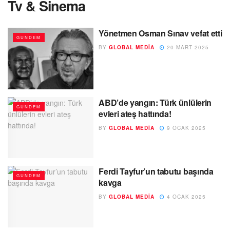
Tv & Sinema
Yönetmen Osman Sınav vefat etti
GUNDEM
BY
GLOBAL MEDIA
20 MART 2025
ABD’de yangın: Türk ünlülerin
GUNDEM
evleri ateş hattında!
BY
GLOBAL MEDIA
9 OCAK 2025
Ferdi Tayfur’un tabutu başında
GUNDEM
kavga
BY
GLOBAL MEDIA
4 OCAK 2025