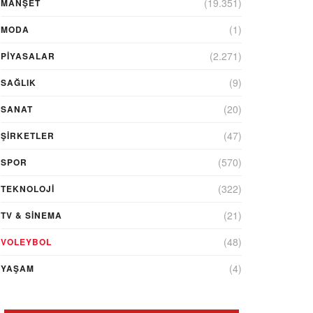
(19.351)
MANŞET
(1)
MODA
(2.271)
PİYASALAR
(9)
SAĞLIK
(20)
SANAT
(47)
ŞIRKETLER
(570)
SPOR
(322)
TEKNOLOJİ
(21)
TV & SINEMA
(48)
VOLEYBOL
(4)
YAŞAM