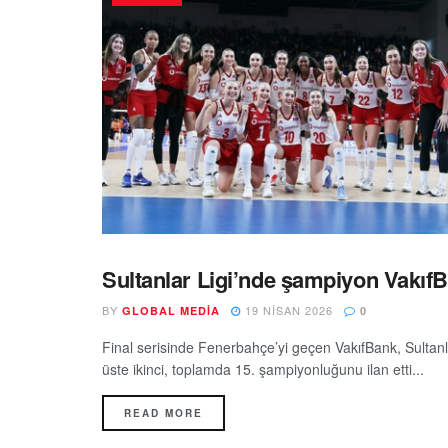
Sultanlar Ligi’nde şampiyon Vakıf
GUNDEM
BY
19 NISAN 2026
GLOBAL MEDIA
0
Final serisinde Fenerbahçe’yi geçen VakıfBank, Sultanla
üste ikinci, toplamda 15. şampiyonluğunu ilan etti...
READ MORE