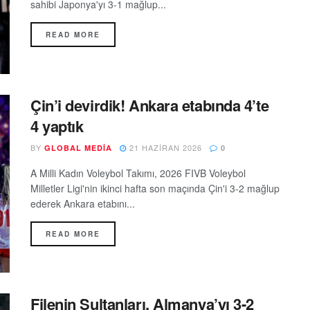
sahibi Japonya'yı 3-1 mağlup...
READ MORE
Çin’i devirdik! Ankara etabında 4’te
4 yaptık
BY
21 HAZIRAN 2026
GLOBAL MEDIA
0
A Milli Kadın Voleybol Takımı, 2026 FIVB Voleybol
Milletler Ligi'nin ikinci hafta son maçında Çin'i 3-2 mağlup
ederek Ankara etabını...
READ MORE
Filenin Sultanları, Almanya’yı 3-2