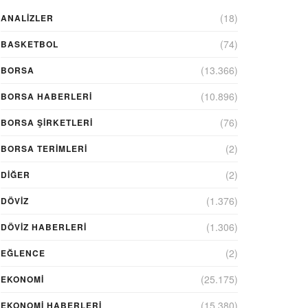
(18)
ANALIZLER
(74)
BASKETBOL
(13.366)
BORSA
(10.896)
BORSA HABERLERI
(76)
BORSA ŞIRKETLERI
(2)
BORSA TERIMLERI
(2)
DIĞER
(1.376)
DÖVİZ
(1.306)
DÖVIZ HABERLERI
(2)
EĞLENCE
(25.175)
EKONOMİ
(15.380)
EKONOMI HABERLERI