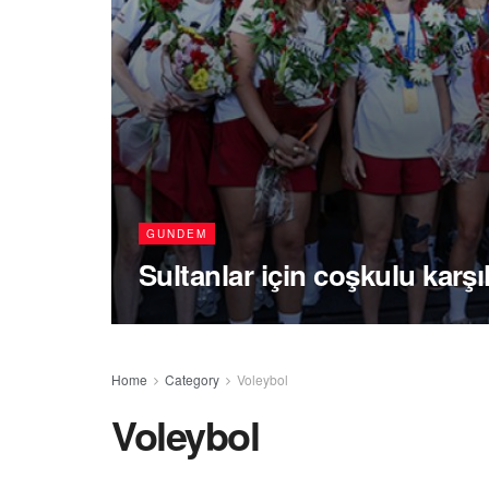
GUNDEM
Sultanlar için coşkulu karş
Home
Category
Voleybol
Voleybol