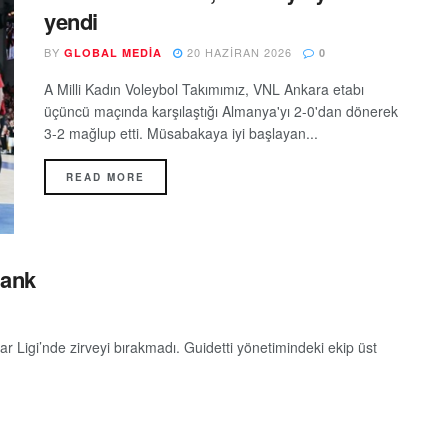
yendi
BY
20 HAZIRAN 2026
GLOBAL MEDIA
0
A Milli Kadın Voleybol Takımımız, VNL Ankara etabı
üçüncü maçında karşılaştığı Almanya'yı 2-0'dan dönerek
3-2 mağlup etti. Müsabakaya iyi başlayan...
READ MORE
Bank
r Ligi’nde zirveyi bırakmadı. Guidetti yönetimindeki ekip üst