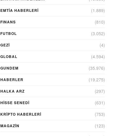
(1.889)
EMTIA HABERLERI
(810)
FINANS
(3.052)
FUTBOL
(4)
GEZI
(4.594)
GLOBAL
(35.976)
GUNDEM
(19.275)
HABERLER
(297)
HALKA ARZ
(631)
HİSSE SENEDİ
(753)
KRIPTO HABERLERI
(123)
MAGAZİN