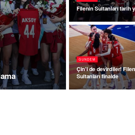
Filenin Sultanları tarih 
GUNDEM
Çin’i de devirdiler! File
ılama
Sultanları finalde