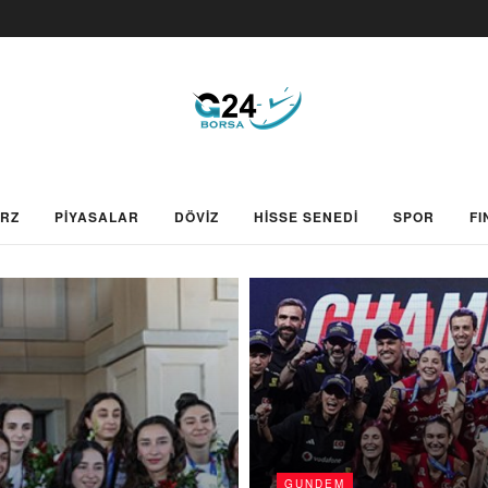
ARZ
PİYASALAR
DÖVİZ
HİSSE SENEDİ
SPOR
FI
GUNDEM