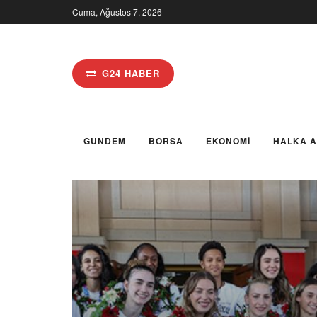
Cuma, Ağustos 7, 2026
G24 HABER
GUNDEM
BORSA
EKONOMİ
HALKA 