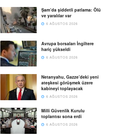
Şam’da şiddetli patlama: Ölü
ve yaralılar var
6 AĞUSTOS 2026
Avrupa borsaları İngiltere
hariç yükseldi
6 AĞUSTOS 2026
Netanyahu, Gazze’deki yeni
ateşkesi görüşmek üzere
kabineyi toplayacak
6 AĞUSTOS 2026
Milli Güvenlik Kurulu
toplantısı sona erdi
6 AĞUSTOS 2026