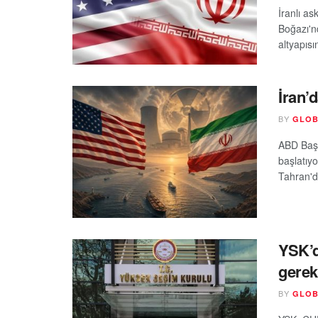
İranlı a
Boğazı'n
altyapısı
İran’
BY
GLOB
ABD Başk
başlatıy
Tahran'da
YSK’d
gerek
BY
GLOB