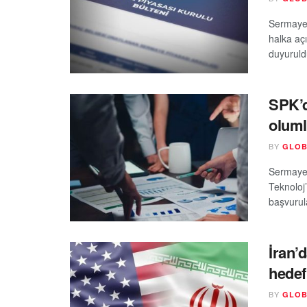
Sermaye 
halka açı
duyuruld
SPK’d
oluml
BY
GLOB
Sermaye 
Teknoloj
başvurula
İran’
hedef 
BY
GLOB