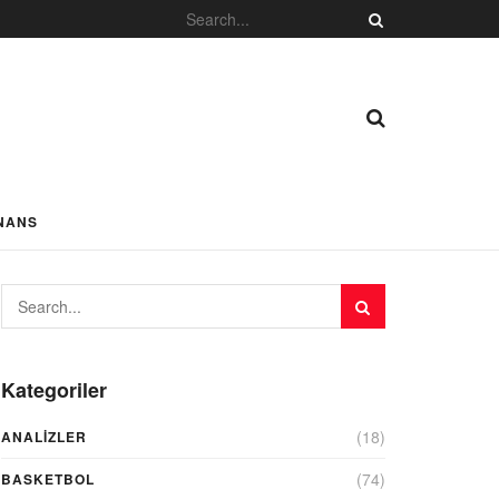
NANS
Kategoriler
(18)
ANALIZLER
(74)
BASKETBOL