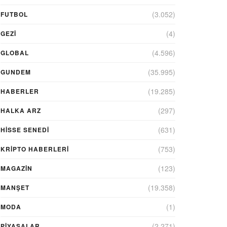
(3.052)
FUTBOL
(4)
GEZI
(4.596)
GLOBAL
(35.995)
GUNDEM
(19.285)
HABERLER
(297)
HALKA ARZ
(631)
HİSSE SENEDİ
(753)
KRIPTO HABERLERI
(123)
MAGAZİN
(19.358)
MANŞET
(1)
MODA
(2.271)
PİYASALAR