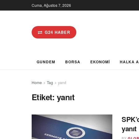
Cuma, Ağustos 7, 2026
G24 HABER
GUNDEM
BORSA
EKONOMİ
HALKA 
Home
Tag
yanıt
Etiket:
yanıt
SPK’d
yanıt
BY
GLOB