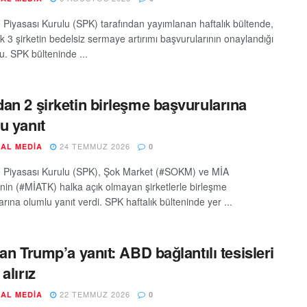
Piyasası Kurulu (SPK) tarafından yayımlanan haftalık bültende,
k 3 şirketin bedelsiz sermaye artırımı başvurularının onaylandığı
u. SPK bülteninde ...
an 2 şirketin birleşme başvurularına
u yanıt
24 TEMMUZ 2026
AL MEDIA
0
Piyasası Kurulu (SPK), Şok Market (#SOKM) ve MİA
’nin (#MİATK) halka açık olmayan şirketlerle birleşme
rına olumlu yanıt verdi. SPK haftalık bülteninde yer ...
dan Trump’a yanıt: ABD bağlantılı tesisleri
alırız
22 TEMMUZ 2026
AL MEDIA
0