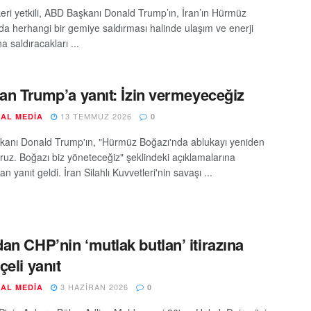
skeri yetkili, ABD Başkanı Donald Trump’ın, İran’ın Hürmüz
da herhangi bir gemiye saldırması halinde ulaşım ve enerji
na saldıracakları ...
dan Trump’a yanıt: İzin vermeyeceğiz
13 TEMMUZ 2026
AL MEDIA
0
anı Donald Trump'ın, "Hürmüz Boğazı'nda ablukayı yeniden
oruz. Boğazı biz yöneteceğiz" şeklindeki açıklamalarına
n yanıt geldi. İran Silahlı Kuvvetleri'nin savaşı ...
an CHP’nin ‘mutlak butlan’ itirazına
çeli yanıt
3 HAZIRAN 2026
AL MEDIA
0