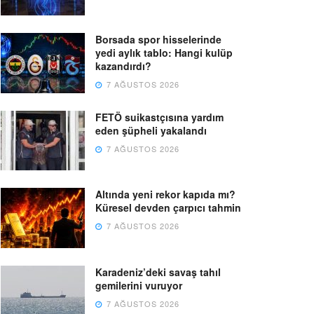
Borsada spor hisselerinde
yedi aylık tablo: Hangi kulüp
kazandırdı?
7 AĞUSTOS 2026
FETÖ suikastçısına yardım
eden şüpheli yakalandı
7 AĞUSTOS 2026
Altında yeni rekor kapıda mı?
Küresel devden çarpıcı tahmin
7 AĞUSTOS 2026
Karadeniz’deki savaş tahıl
gemilerini vuruyor
7 AĞUSTOS 2026