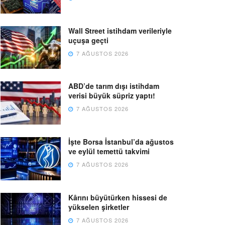
Wall Street istihdam verileriyle
uçuşa geçti
7 AĞUSTOS 2026
ABD’de tarım dışı istihdam
verisi büyük süpriz yaptı!
7 AĞUSTOS 2026
İşte Borsa İstanbul’da ağustos
ve eylül temettü takvimi
7 AĞUSTOS 2026
Kârını büyütürken hissesi de
yükselen şirketler
7 AĞUSTOS 2026