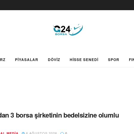
ARZ
PİYASALAR
DÖVİZ
HİSSE SENEDİ
SPOR
FI
an 3 borsa şirketinin bedelsizine olumlu
6 AĞUSTOS 2026
AL MEDIA
0