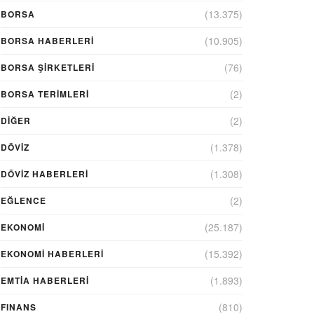
(13.375)
BORSA
(10.905)
BORSA HABERLERI
(76)
BORSA ŞIRKETLERI
(2)
BORSA TERIMLERI
(2)
DIĞER
(1.378)
DÖVİZ
(1.308)
DÖVIZ HABERLERI
(2)
EĞLENCE
(25.187)
EKONOMİ
(15.392)
EKONOMI HABERLERI
(1.893)
EMTIA HABERLERI
(810)
FINANS