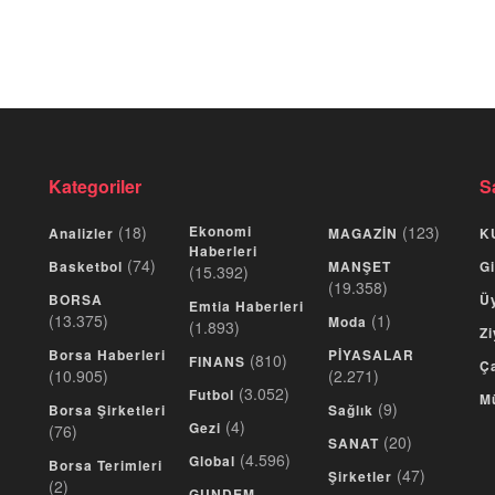
Kategoriler
S
(18)
Ekonomi
(123)
Analizler
MAGAZİN
K
Haberleri
(74)
Basketbol
MANŞET
Gi
(15.392)
(19.358)
BORSA
Üy
Emtia Haberleri
(13.375)
(1)
Moda
(1.893)
Zi
Borsa Haberleri
PİYASALAR
(810)
FINANS
Ça
(10.905)
(2.271)
(3.052)
Futbol
M
(9)
Borsa Şirketleri
Sağlık
(4)
Gezi
(76)
(20)
SANAT
(4.596)
Global
Borsa Terimleri
(47)
Şirketler
(2)
GUNDEM