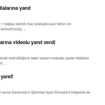
ialarına yanıt
-1 mağlup ederek maç fazlasıyla puan farkını 4'e
civertli kulüp, ...
arına videolu yanıt verdi
sinde öldürüldüğüne ilişkin sosyal medyada yayılan iddialara
X ...
yanıt!
dan sonra Gaziantep’in Şahinbey ilçesi Güneykent bölgesine de