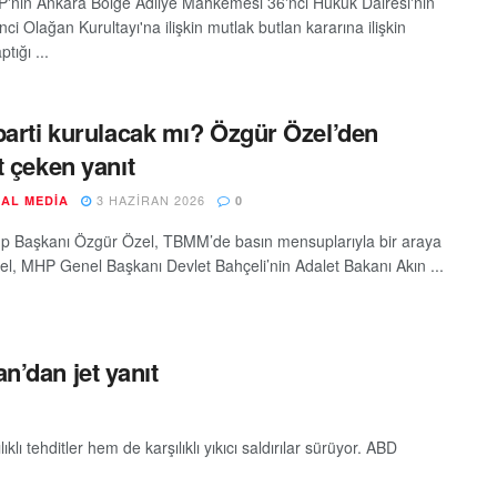
'nin Ankara Bölge Adliye Mahkemesi 36'ncı Hukuk Dairesi'nin
ci Olağan Kurultayı'na ilişkin mutlak butlan kararına ilişkin
tığı ...
parti kurulacak mı? Özgür Özel’den
t çeken yanıt
3 HAZIRAN 2026
AL MEDIA
0
 Başkanı Özgür Özel, TBMM’de basın mensuplarıyla bir araya
zel, MHP Genel Başkanı Devlet Bahçeli’nin Adalet Bakanı Akın ...
n’dan jet yanıt
 tehditler hem de karşılıklı yıkıcı saldırılar sürüyor. ABD