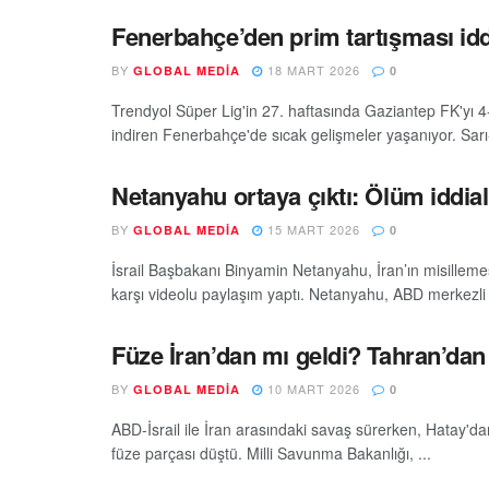
Fenerbahçe’den prim tartışması idd
BY
18 MART 2026
GLOBAL MEDIA
0
Trendyol Süper Lig'in 27. haftasında Gaziantep FK'yı 4
indiren Fenerbahçe'de sıcak gelişmeler yaşanıyor. Sarı-la
Netanyahu ortaya çıktı: Ölüm iddial
BY
15 MART 2026
GLOBAL MEDIA
0
İsrail Başbakanı Binyamin Netanyahu, İran’ın misilleme
karşı videolu paylaşım yaptı. Netanyahu, ABD merkezli 
Füze İran’dan mı geldi? Tahran’dan 
BY
10 MART 2026
GLOBAL MEDIA
0
ABD-İsrail ile İran arasındaki savaş sürerken, Hatay'
füze parçası düştü. Milli Savunma Bakanlığı, ...