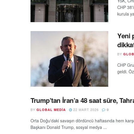
YSK, CHP
CHP 38'in
kurula yap
Yeni 
dikka
BY
GLOB
CHP Grup
geldi. Ö
Trump’tan İran’a 48 saat süre, Tahra
BY
22 MART 2026
GLOBAL MEDIA
0
Orta Doğu'daki savaşın dördüncü haftasında hem karşılıklı
Başkanı Donald Trump, sosyal medya ...