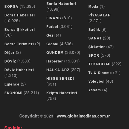
Emtia Haberleri
(13.395)
(1)
BORSA
Moda
(1.896)
Borsa Haberleri
PİYASALAR
(810)
FINANS
(10.925)
(2.271)
(3.061)
Futbol
(9)
Borsa Şirketleri
Sağlık
(76)
(4)
Gezi
(20)
SANAT
(2)
(4.606)
Borsa Terimleri
Global
(47)
Şirketler
(2)
(36.070)
Diğer
GUNDEM
(570)
SPOR
(1.380)
(19.331)
DÖVİZ
Haberler
(322)
TEKNOLOJİ
(297)
Döviz Haberleri
HALKA ARZ
(21)
Tv & Sinema
(1.310)
HİSSE SENEDİ
(48)
Voleybol
(2)
(631)
Eğlence
(4)
Yaşam
(25.211)
EKONOMİ
Kripto Haberleri
(753)
Copyright © 2023 |
www.globalmediaas.com.tr
Sayfalar