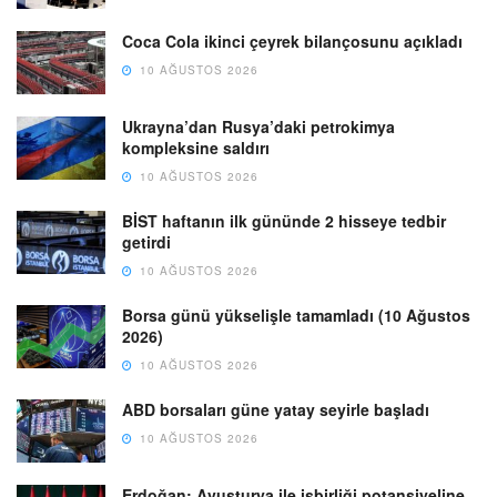
Coca Cola ikinci çeyrek bilançosunu açıkladı
10 AĞUSTOS 2026
Ukrayna’dan Rusya’daki petrokimya
kompleksine saldırı
10 AĞUSTOS 2026
BİST haftanın ilk gününde 2 hisseye tedbir
getirdi
10 AĞUSTOS 2026
Borsa günü yükselişle tamamladı (10 Ağustos
2026)
10 AĞUSTOS 2026
ABD borsaları güne yatay seyirle başladı
10 AĞUSTOS 2026
Erdoğan: Avusturya ile işbirliği potansiyeline