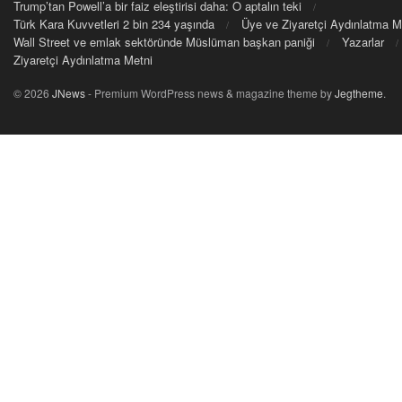
Trump’tan Powell’a bir faiz eleştirisi daha: O aptalın teki
Türk Kara Kuvvetleri 2 bin 234 yaşında
Üye ve Ziyaretçi Aydınlatma M
Wall Street ve emlak sektöründe Müslüman başkan paniği
Yazarlar
Ziyaretçi Aydınlatma Metni
© 2026
JNews
- Premium WordPress news & magazine theme by
Jegtheme
.