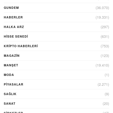
(36.070)
GUNDEM
(19.331)
HABERLER
(297)
HALKA ARZ
(631)
HİSSE SENEDİ
(753)
KRIPTO HABERLERI
(123)
MAGAZİN
(19.410)
MANŞET
(1)
MODA
(2.271)
PİYASALAR
(9)
SAĞLIK
(20)
SANAT