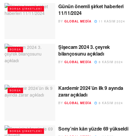
Günün önemli şirket haberleri
BORSA ŞIRKETLERI
11/11/2024
BY
GLOBAL MEDIA
11 KASIM 2024
Şişecam 2024 3. çeyrek
BORSA
bilançosunu açıkladı
BY
GLOBAL MEDIA
8 KASIM 2024
Kardemir 2024’ün ilk 9 ayında
BORSA
zarar açıkladı
BY
GLOBAL MEDIA
8 KASIM 2024
Sony’nin kârı yüzde 69 yükseldi
BORSA ŞIRKETLERI