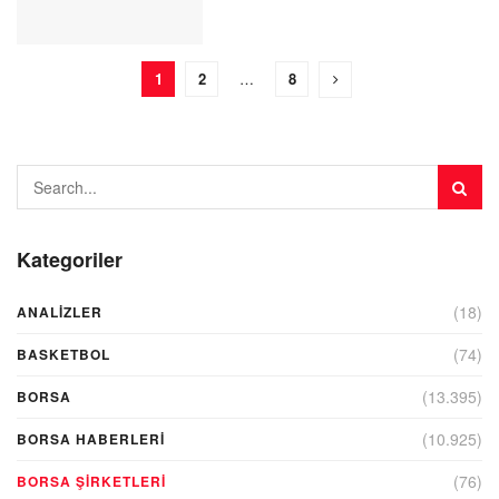
1
2
…
8
Kategoriler
(18)
ANALIZLER
(74)
BASKETBOL
(13.395)
BORSA
(10.925)
BORSA HABERLERI
(76)
BORSA ŞIRKETLERI