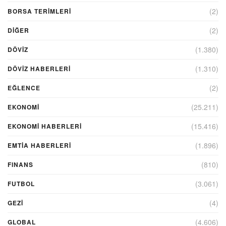
(2)
BORSA TERIMLERI
(2)
DIĞER
(1.380)
DÖVİZ
(1.310)
DÖVIZ HABERLERI
(2)
EĞLENCE
(25.211)
EKONOMİ
(15.416)
EKONOMI HABERLERI
(1.896)
EMTIA HABERLERI
(810)
FINANS
(3.061)
FUTBOL
(4)
GEZI
(4.606)
GLOBAL