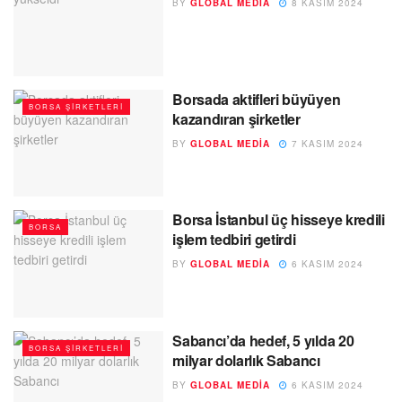
BY
GLOBAL MEDIA
8 KASIM 2024
Borsada aktifleri büyüyen
BORSA ŞIRKETLERI
kazandıran şirketler
BY
GLOBAL MEDIA
7 KASIM 2024
Borsa İstanbul üç hisseye kredili
BORSA
işlem tedbiri getirdi
BY
GLOBAL MEDIA
6 KASIM 2024
Sabancı’da hedef, 5 yılda 20
BORSA ŞIRKETLERI
milyar dolarlık Sabancı
BY
GLOBAL MEDIA
6 KASIM 2024