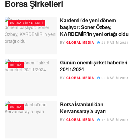
Borsa Şirketleri
Kardemir’de yeni dönem
BORSA ŞIRKETLERI
başlıyor: Soner Özbey,
KARDEMİR’in yeni ortağı oldu
BY
GLOBAL MEDIA
25 KASIM 2024
Günün önemli şirket haberleri
BORSA
20/11/2024
BY
GLOBAL MEDIA
20 KASIM 2024
Borsa İstanbul’dan
BORSA
Kervansaray’a uyarı
BY
GLOBAL MEDIA
14 KASIM 2024