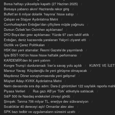
Borsa haftayı yükselişle kapattı (27 Haziran 2025)
Borsaya yabancı akını! Haziranda rekor giriş
Buffett’an 6 milyar dolarlık ‘hayrına’ hisse satışı
Çalışan ve Stajyer Aydınlatma Metni
Cumhurbaşkanı Erdoğan’dan çiftçilere müjde yağmuru
Dursun Özbek’ten Osimhen açıklaması!
DYO Boya’dan grev açıklaması: Yüzde 97 zam teklif ettik
Erdoğan, deniz kazasında yaralanan Yalçın’ı ziyaret etti
Gizlilik ve Çerez Politikaları
HSK’dan yeni atamalar: Resmi Gazete’de yayımlandı
İşte BİST-100’ün hisse hisse haftalık performansı
KARDEMİR’den iki yeni yatırım
Kongre Trump’ı durduramadı: İran’a savaş yolu açıldı
KUNYE VE İLET
Mansur Yavaş: Kılıçdaroğlu ile yeni görüşme olmayacak
Maydonoz Döner soruşturmasında yeni gelişme!
Müşteri Adayı KVKK Aydınlatma Metni
Narin davasında sıra dışı adım: Dara-2 görüntüleri 122 sayfalık raporla m
Piyasa Verileri
Rus gazı AB’ye ‘Türk’ etiketiyle satılacak
S&P 500 ile Nasdaq endeksleri zirveyi gördü
Şimşek: Tarıma 706 milyar TL, enerjiye dev sübvansiyon
Sıcaklıklar 40 dereceyi aştı! Ormanlar alev alev
SPK bazı tedbir ve uygulamaların süresini uzattı