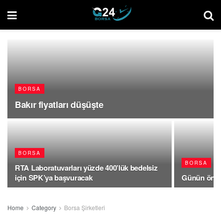
BORSA
Bakır fiyatları düşüşte
BORSA
BORSA
RTA Laboratuvarları yüzde 400’lük bedelsiz
için SPK’ya başvuracak
Günün öneml
Home
Category
Borsa Şirketleri