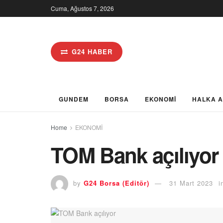
Cuma, Ağustos 7, 2026
G24 HABER
GUNDEM
BORSA
EKONOMİ
HALKA 
Home
EKONOMİ
TOM Bank açılıyor
by
G24 Borsa (Editör)
31 Mart 2023
i