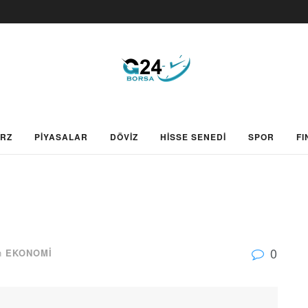
ARZ
PİYASALAR
DÖVİZ
HİSSE SENEDİ
SPOR
FI
0
n
EKONOMİ