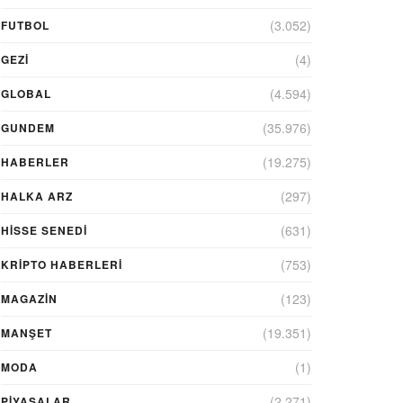
(3.052)
FUTBOL
(4)
GEZI
(4.594)
GLOBAL
(35.976)
GUNDEM
(19.275)
HABERLER
(297)
HALKA ARZ
(631)
HİSSE SENEDİ
(753)
KRIPTO HABERLERI
(123)
MAGAZİN
(19.351)
MANŞET
(1)
MODA
(2.271)
PİYASALAR