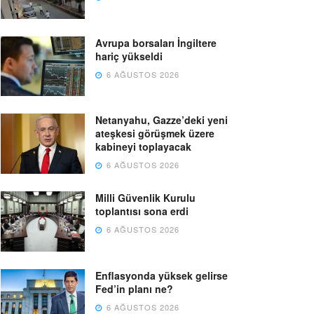
Avrupa borsaları İngiltere
hariç yükseldi
6 AĞUSTOS 2026
Netanyahu, Gazze’deki yeni
ateşkesi görüşmek üzere
kabineyi toplayacak
6 AĞUSTOS 2026
Milli Güvenlik Kurulu
toplantısı sona erdi
6 AĞUSTOS 2026
Enflasyonda yüksek gelirse
Fed’in planı ne?
6 AĞUSTOS 2026