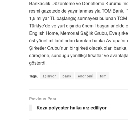
Bankacılık Düzenleme ve Denetleme Kurumu ‘ndan
resmi gazetede de yayınlanmasıyla TOM Bank, Tür
1,5 milyar TL başlangıç sermayesi bulunan TOM B
Türkiye’de ve yurt dışında önemli başarılar elde e
English Home, Memorial Sağlık Grubu, Eve şirket
üst yönetimi tarafından kurulan banka Avrupa’nın i
Şirketler Grubu’nun bir şirketi olacak olan banka,
süreçlerle, sunduğu yenilikçi fırsatlar ve avantaj
gösterdi.
Tags:
açılıyor
bank
ekonomİ
tom
Previous Post
Koza polyester halka arz ediliyor