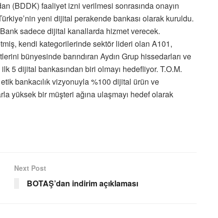
 (BDDK) faaliyet izni verilmesi sonrasında onayın
kiye’nin yeni dijital perakende bankası olarak kuruldu.
ank sadece dijital kanallarda hizmet verecek.
tmiş, kendi kategorilerinde sektör lideri olan A101,
lerini bünyesinde barındıran Aydın Grup hissedarları ve
lk 5 dijital bankasından biri olmayı hedefliyor. T.O.M.
 etik bankacılık vizyonuyla %100 dijital ürün ve
larla yüksek bir müşteri ağına ulaşmayı hedef olarak
Next Post
BOTAŞ’dan indirim açıklaması