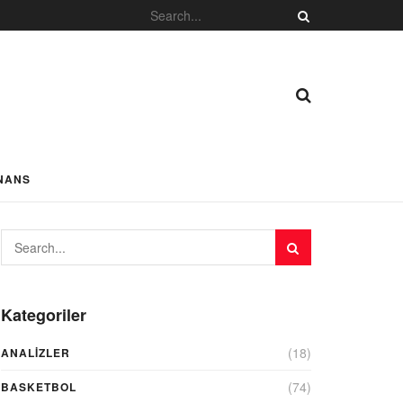
NANS
Kategoriler
(18)
ANALIZLER
(74)
BASKETBOL