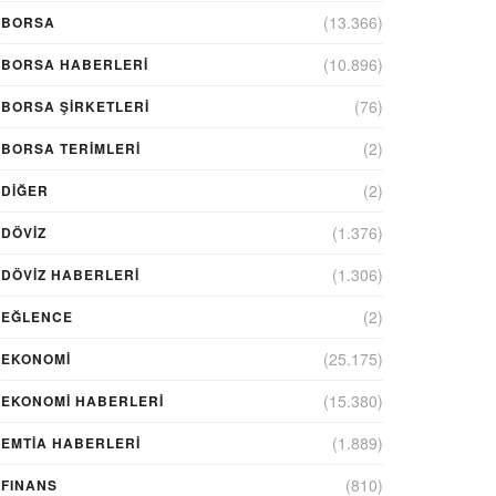
(13.366)
BORSA
(10.896)
BORSA HABERLERI
(76)
BORSA ŞIRKETLERI
(2)
BORSA TERIMLERI
(2)
DIĞER
(1.376)
DÖVİZ
(1.306)
DÖVIZ HABERLERI
(2)
EĞLENCE
(25.175)
EKONOMİ
(15.380)
EKONOMI HABERLERI
(1.889)
EMTIA HABERLERI
(810)
FINANS