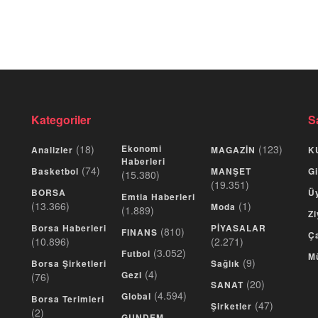
Kategoriler
S
(18)
Ekonomi
(123)
Analizler
MAGAZİN
K
Haberleri
(74)
Basketbol
MANŞET
Gi
(15.380)
(19.351)
BORSA
Üy
Emtia Haberleri
(13.366)
(1)
Moda
(1.889)
Zi
Borsa Haberleri
PİYASALAR
(810)
FINANS
Ça
(10.896)
(2.271)
(3.052)
Futbol
M
(9)
Borsa Şirketleri
Sağlık
(4)
Gezi
(76)
(20)
SANAT
(4.594)
Global
Borsa Terimleri
(47)
Şirketler
(2)
GUNDEM