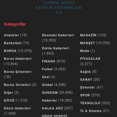
Kategoriler
(18)
(123)
Analizler
Ekonomi Haberleri
MAGAZİN
(15.393)
(74)
(19.358)
Basketbol
MANŞET
Emtia Haberleri
(13.376)
(1)
BORSA
Moda
(1.893)
Borsa Haberleri
PİYASALAR
(810)
FINANS
(10.906)
(2.271)
(3.052)
Futbol
(9)
Borsa Şirketleri
Sağlık
(76)
(4)
Gezi
(20)
SANAT
(2)
(4.596)
Borsa Terimleri
Global
(47)
Şirketler
(2)
(35.996)
Diğer
GUNDEM
(570)
SPOR
(1.378)
(19.285)
DÖVİZ
Haberler
(322)
TEKNOLOJİ
(297)
Döviz Haberleri
HALKA ARZ
(21)
Tv & Sinema
(1.308)
HİSSE SENEDİ