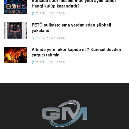
Borsada spor hisselerinde yedi aylık tablo:
Hangi kulüp kazandırdı?
7 AĞUSTOS 2026
FETÖ suikastçısına yardım eden şüpheli
yakalandı
7 AĞUSTOS 2026
Altında yeni rekor kapıda mı? Küresel devden
çarpıcı tahmin
7 AĞUSTOS 2026