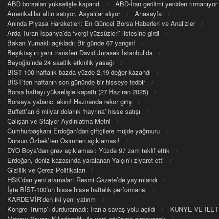
ABD borsaları yükselişle kapandı
ABD-İran gerilimi yeniden tırmanıyor
Amerikalılar altın satıyor, Asyalılar alıyor
Anasayfa
Anında Piyasa Hareketleri: En Güncel Borsa Haberleri ve Analizler
Arda Turan İspanya’da ‘vergi yüzsüzleri’ listesine girdi
Bakan Yumaklı açıkladı: Bir günde 67 yangın!
Beşiktaş’ın yeni transferi David Jurasek İstanbul’da
Beyoğlu’nda 24 saatlik etkinlik yasağı
BIST 100 haftalık bazda yüzde 2,19 değer kazandı
BİST’ten haftanın son gününde bir hisseye tedbir
Borsa haftayı yükselişle kapattı (27 Haziran 2025)
Borsaya yabancı akını! Haziranda rekor giriş
Buffett’an 6 milyar dolarlık ‘hayrına’ hisse satışı
Çalışan ve Stajyer Aydınlatma Metni
Cumhurbaşkanı Erdoğan’dan çiftçilere müjde yağmuru
Dursun Özbek’ten Osimhen açıklaması!
DYO Boya’dan grev açıklaması: Yüzde 97 zam teklif ettik
Erdoğan, deniz kazasında yaralanan Yalçın’ı ziyaret etti
Gizlilik ve Çerez Politikaları
HSK’dan yeni atamalar: Resmi Gazete’de yayımlandı
İşte BİST-100’ün hisse hisse haftalık performansı
KARDEMİR’den iki yeni yatırım
Kongre Trump’ı durduramadı: İran’a savaş yolu açıldı
KUNYE VE İLET
Mansur Yavaş: Kılıçdaroğlu ile yeni görüşme olmayacak