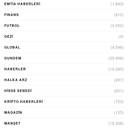
(1.893)
EMTIA HABERLERI
(810)
FINANS
(3.052)
FUTBOL
(4)
GEZI
(4.596)
GLOBAL
(35.996)
GUNDEM
(19.285)
HABERLER
(297)
HALKA ARZ
(631)
HİSSE SENEDİ
(753)
KRIPTO HABERLERI
(123)
MAGAZİN
(19.358)
MANŞET