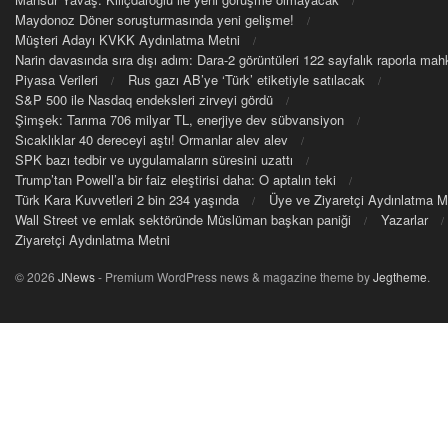
Maydonoz Döner soruşturmasında yeni gelişme!
Müşteri Adayı KVKK Aydınlatma Metni
Narin davasında sıra dışı adım: Dara-2 görüntüleri 122 sayfalık raporla m
Piyasa Verileri
Rus gazı AB’ye ‘Türk’ etiketiyle satılacak
S&P 500 ile Nasdaq endeksleri zirveyi gördü
Şimşek: Tarıma 706 milyar TL, enerjiye dev sübvansiyon
Sıcaklıklar 40 dereceyi aştı! Ormanlar alev alev
SPK bazı tedbir ve uygulamaların süresini uzattı
Trump’tan Powell’a bir faiz eleştirisi daha: O aptalın teki
Türk Kara Kuvvetleri 2 bin 234 yaşında
Üye ve Ziyaretçi Aydınlatma M
Wall Street ve emlak sektöründe Müslüman başkan paniği
Yazarlar
Ziyaretçi Aydınlatma Metni
© 2026
JNews
- Premium WordPress news & magazine theme by
Jegtheme
.