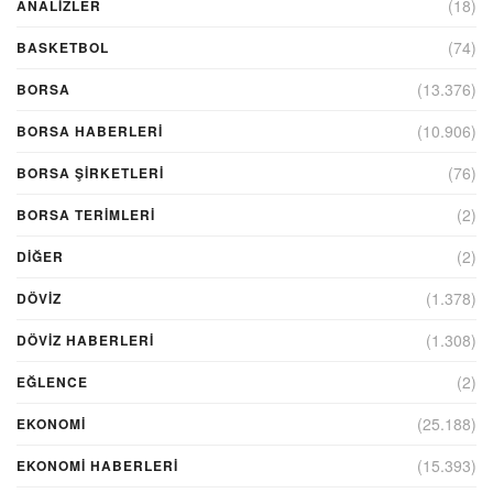
(18)
ANALIZLER
(74)
BASKETBOL
(13.376)
BORSA
(10.906)
BORSA HABERLERI
(76)
BORSA ŞIRKETLERI
(2)
BORSA TERIMLERI
(2)
DIĞER
(1.378)
DÖVİZ
(1.308)
DÖVIZ HABERLERI
(2)
EĞLENCE
(25.188)
EKONOMİ
(15.393)
EKONOMI HABERLERI