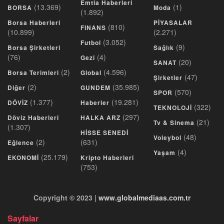
Emtia Haberleri
(13.369)
(1)
BORSA
Moda
(1.892)
Borsa Haberleri
PİYASALAR
(810)
FINANS
(10.899)
(2.271)
(3.052)
Futbol
(9)
Borsa Şirketleri
Sağlık
(76)
(4)
Gezi
(20)
SANAT
(2)
(4.596)
Borsa Terimleri
Global
(47)
Şirketler
(2)
(35.985)
Diğer
GUNDEM
(570)
SPOR
(1.377)
(19.281)
DÖVİZ
Haberler
(322)
TEKNOLOJİ
(297)
Döviz Haberleri
HALKA ARZ
(21)
Tv & Sinema
(1.307)
HİSSE SENEDİ
(48)
Voleybol
(2)
(631)
Eğlence
(4)
Yaşam
(25.179)
EKONOMİ
Kripto Haberleri
(753)
Copyright © 2023 |
www.globalmediaas.com.tr
Sayfalar