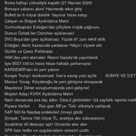
Borsa haftayı yükselişle kapattı (27 Haziran 2025)
Borsaya yabancı akını! Haziranda rekor giriş
Buffett’an 6 milyar dolarlık ‘hayrına’ hisse satışı
Çalışan ve Stajyer Aydınlatma Metni
Cumhurbaşkanı Erdoğan’dan çiftçilere müjde yağmuru
Dursun Özbek’ten Osimhen açıklaması!
DYO Boya’dan grev açıklaması: Yüzde 97 zam teklif ettik
Erdoğan, deniz kazasında yaralanan Yalçın’ı ziyaret etti
Gizlilik ve Çerez Politikaları
HSK’dan yeni atamalar: Resmi Gazete’de yayımlandı
İşte BİST-100’ün hisse hisse haftalık performansı
KARDEMİR’den iki yeni yatırım
Kongre Trump’ı durduramadı: İran’a savaş yolu açıldı
KUNYE VE İLET
Mansur Yavaş: Kılıçdaroğlu ile yeni görüşme olmayacak
Maydonoz Döner soruşturmasında yeni gelişme!
Müşteri Adayı KVKK Aydınlatma Metni
Narin davasında sıra dışı adım: Dara-2 görüntüleri 122 sayfalık raporla m
Piyasa Verileri
Rus gazı AB’ye ‘Türk’ etiketiyle satılacak
S&P 500 ile Nasdaq endeksleri zirveyi gördü
Şimşek: Tarıma 706 milyar TL, enerjiye dev sübvansiyon
Sıcaklıklar 40 dereceyi aştı! Ormanlar alev alev
SPK bazı tedbir ve uygulamaların süresini uzattı