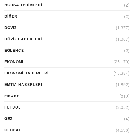
(2)
BORSA TERIMLERI
(2)
DIĞER
(1.377)
DÖVİZ
(1.307)
DÖVIZ HABERLERI
(2)
EĞLENCE
(25.179)
EKONOMİ
(15.384)
EKONOMI HABERLERI
(1.892)
EMTIA HABERLERI
(810)
FINANS
(3.052)
FUTBOL
(4)
GEZI
(4.596)
GLOBAL