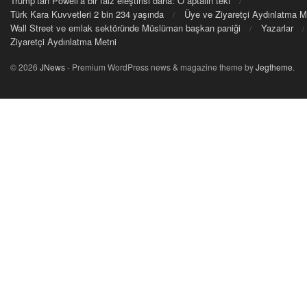
Trump’tan Powell’a bir faiz eleştirisi daha: O aptalın teki
Türk Kara Kuvvetleri 2 bin 234 yaşında
Üye ve Ziyaretçi Aydınlatma M
Wall Street ve emlak sektöründe Müslüman başkan paniği
Yazarlar
Ziyaretçi Aydınlatma Metni
© 2026
JNews
- Premium WordPress news & magazine theme by
Jegtheme
.