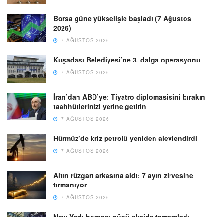
Borsa güne yükselişle başladı (7 Ağustos
2026)
7 AĞUSTOS 2026
Kuşadası Belediyesi’ne 3. dalga operasyonu
7 AĞUSTOS 2026
İran’dan ABD’ye: Tiyatro diplomasisini bırakın
taahhütlerinizi yerine getirin
7 AĞUSTOS 2026
Hürmüz’de kriz petrolü yeniden alevlendirdi
7 AĞUSTOS 2026
Altın rüzgarı arkasına aldı: 7 ayın zirvesine
tırmanıyor
7 AĞUSTOS 2026
New York borsası günü ekside tamamladı