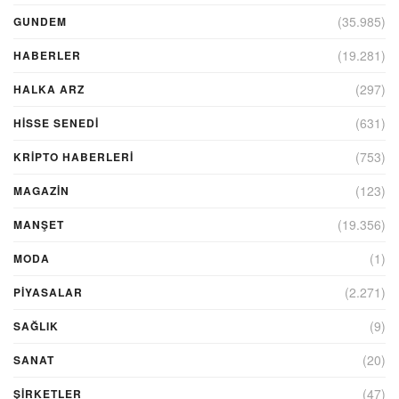
(35.985)
GUNDEM
(19.281)
HABERLER
(297)
HALKA ARZ
(631)
HİSSE SENEDİ
(753)
KRIPTO HABERLERI
(123)
MAGAZİN
(19.356)
MANŞET
(1)
MODA
(2.271)
PİYASALAR
(9)
SAĞLIK
(20)
SANAT
(47)
ŞIRKETLER