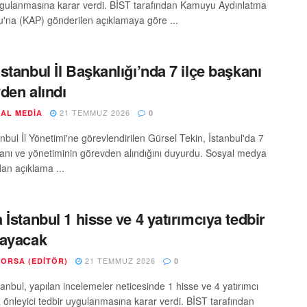
ygulanmasına karar verdi. BİST tarafından Kamuyu Aydınlatma
u'na (KAP) gönderilen açıklamaya göre ...
stanbul İl Başkanlığı’nda 7 ilçe başkanı
den alındı
21 TEMMUZ 2026
AL MEDIA
0
bul İl Yönetimi'ne görevlendirilen Gürsel Tekin, İstanbul'da 7
kanı ve yönetiminin görevden alındığını duyurdu. Sosyal medya
an açıklama ...
 İstanbul 1 hisse ve 4 yatırımcıya tedbir
layacak
21 TEMMUZ 2026
BORSA (EDITÖR)
0
anbul, yapılan incelemeler neticesinde 1 hisse ve 4 yatırımcı
 önleyici tedbir uygulanmasına karar verdi. BİST tarafından