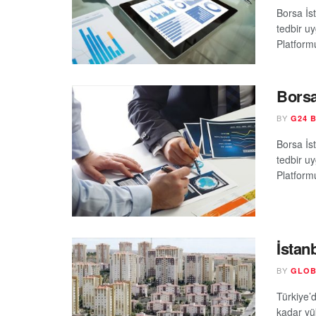
Borsa İs
tedbir u
Platform
Borsa
BY
G24 
Borsa İs
tedbir u
Platform
İstan
BY
GLOB
Türkiye’
kadar yü