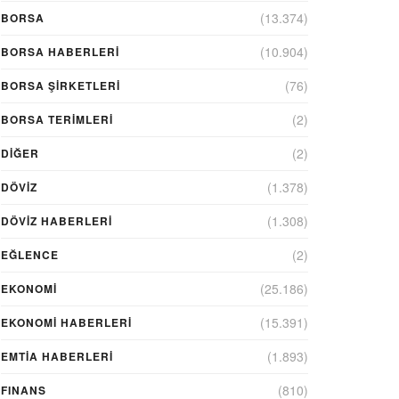
(13.374)
BORSA
(10.904)
BORSA HABERLERI
(76)
BORSA ŞIRKETLERI
(2)
BORSA TERIMLERI
(2)
DIĞER
(1.378)
DÖVİZ
(1.308)
DÖVIZ HABERLERI
(2)
EĞLENCE
(25.186)
EKONOMİ
(15.391)
EKONOMI HABERLERI
(1.893)
EMTIA HABERLERI
(810)
FINANS