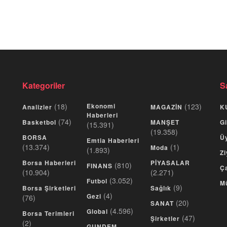
Kategoriler
S
(18)
Ekonomi
(123)
Analizler
MAGAZİN
K
Haberleri
(74)
Basketbol
MANŞET
Gi
(15.391)
(19.358)
BORSA
Üy
Emtia Haberleri
(13.374)
(1)
Moda
(1.893)
Zi
Borsa Haberleri
PİYASALAR
(810)
FINANS
Ça
(10.904)
(2.271)
(3.052)
Futbol
M
(9)
Borsa Şirketleri
Sağlık
(4)
Gezi
(76)
(20)
SANAT
(4.596)
Global
Borsa Terimleri
(47)
Şirketler
(2)
GUNDEM