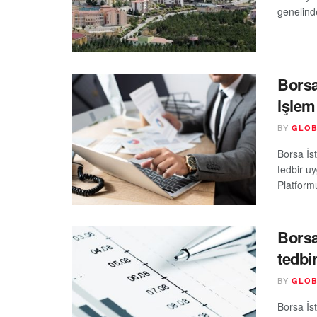
genelind
Borsa
işlem
BY
GLOB
Borsa İs
tedbir u
Platform
Borsa
tedbir
BY
GLOB
Borsa İs