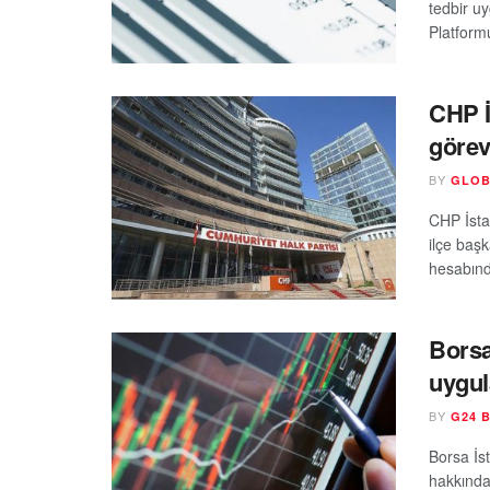
tedbir u
Platform
CHP İ
görev
BY
GLOB
CHP İstan
ilçe baş
hesabınd
Borsa
uygu
BY
G24 
Borsa İst
hakkında