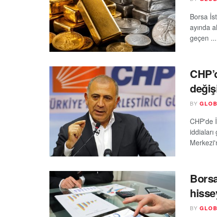
Borsa İs
ayında al
geçen ...
CHP’d
değişi
BY
GLOB
CHP'de İs
iddialar
Merkezi'n
Borsa
hisse
BY
GLOB