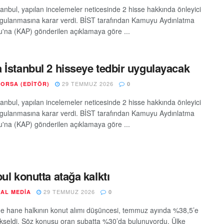
tanbul, yapılan incelemeler neticesinde 2 hisse hakkında önleyici
ygulanmasına karar verdi. BİST tarafından Kamuyu Aydınlatma
u'na (KAP) gönderilen açıklamaya göre ...
 İstanbul 2 hisseye tedbir uygulayacak
29 TEMMUZ 2026
BORSA (EDITÖR)
0
tanbul, yapılan incelemeler neticesinde 2 hisse hakkında önleyici
ygulanmasına karar verdi. BİST tarafından Kamuyu Aydınlatma
u'na (KAP) gönderilen açıklamaya göre ...
bul konutta atağa kalktı
29 TEMMUZ 2026
AL MEDIA
0
de hane halkının konut alımı düşüncesi, temmuz ayında %38,5’e
kseldi. Söz konusu oran şubatta %30’da bulunuyordu. Ülke