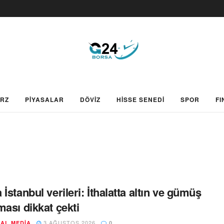
ARZ
PİYASALAR
DÖVİZ
HİSSE SENEDİ
SPOR
FI
 İstanbul verileri: İthalatta altın ve gümüş
ması dikkat çekti
3 AĞUSTOS 2026
AL MEDIA
0