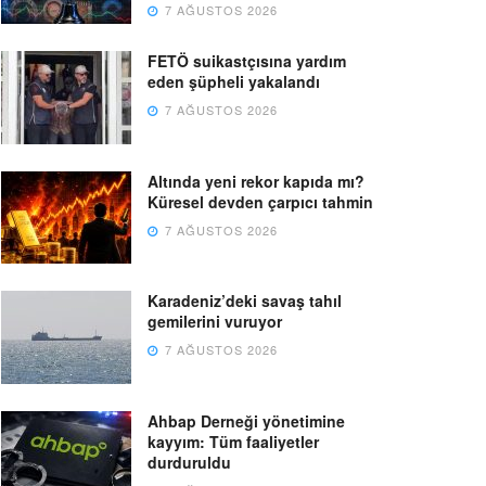
7 AĞUSTOS 2026
FETÖ suikastçısına yardım
eden şüpheli yakalandı
7 AĞUSTOS 2026
Altında yeni rekor kapıda mı?
Küresel devden çarpıcı tahmin
7 AĞUSTOS 2026
Karadeniz’deki savaş tahıl
gemilerini vuruyor
7 AĞUSTOS 2026
Ahbap Derneği yönetimine
kayyım: Tüm faaliyetler
durduruldu