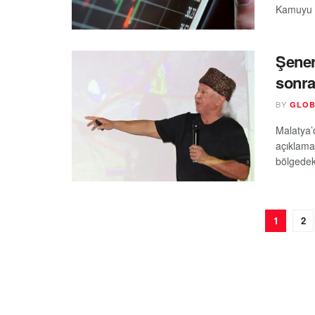
Kamuyu A
Şener
sonras
BY
GLOB
Malatya’
açıklama
bölgedeki
1
2