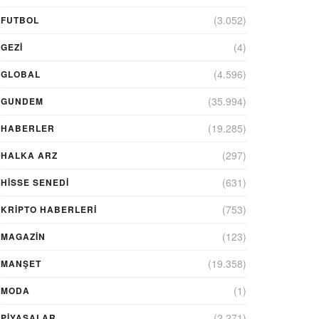
(3.052)
FUTBOL
(4)
GEZI
(4.596)
GLOBAL
(35.994)
GUNDEM
(19.285)
HABERLER
(297)
HALKA ARZ
(631)
HİSSE SENEDİ
(753)
KRIPTO HABERLERI
(123)
MAGAZİN
(19.358)
MANŞET
(1)
MODA
(2.271)
PİYASALAR