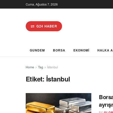
Cuma, Ağustos 7, 2026
G24 HABER
GUNDEM
BORSA
EKONOMİ
HALKA 
Home
Tag
İstanbul
Etiket:
İstanbul
Borsa
ayrış
BY
GLOB