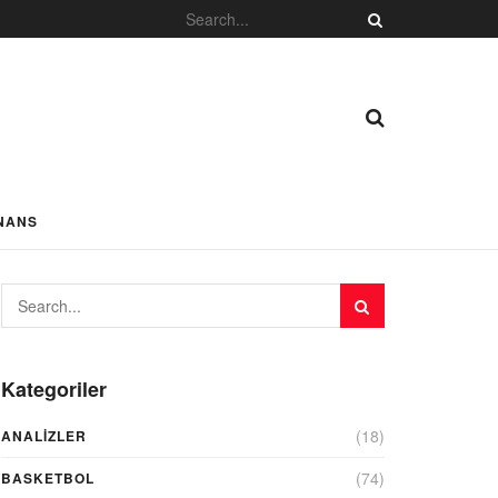
NANS
Kategoriler
(18)
ANALIZLER
(74)
BASKETBOL