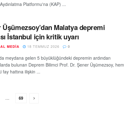
ydınlatma Platformu'na (KAP) ...
 Üşümezsoy’dan Malatya depremi
ı İstanbul için kritik uyarı
18 TEMMUZ 2026
AL MEDIA
0
da meydana gelen 5 büyüklüğündeki depremin ardından
larda bulunan Deprem Bilimci Prof. Dr. Şener Üşümezsoy, hem
 fay hattına ilişkin ...
…
69