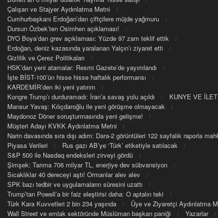
Çalışan ve Stajyer Aydınlatma Metni
Cumhurbaşkanı Erdoğan’dan çiftçilere müjde yağmuru
Dursun Özbek’ten Osimhen açıklaması!
DYO Boya’dan grev açıklaması: Yüzde 97 zam teklif ettik
Erdoğan, deniz kazasında yaralanan Yalçın’ı ziyaret etti
Gizlilik ve Çerez Politikaları
HSK’dan yeni atamalar: Resmi Gazete’de yayımlandı
İşte BİST-100’ün hisse hisse haftalık performansı
KARDEMİR’den iki yeni yatırım
Kongre Trump’ı durduramadı: İran’a savaş yolu açıldı
KUNYE VE İLET
Mansur Yavaş: Kılıçdaroğlu ile yeni görüşme olmayacak
Maydonoz Döner soruşturmasında yeni gelişme!
Müşteri Adayı KVKK Aydınlatma Metni
Narin davasında sıra dışı adım: Dara-2 görüntüleri 122 sayfalık raporla m
Piyasa Verileri
Rus gazı AB’ye ‘Türk’ etiketiyle satılacak
S&P 500 ile Nasdaq endeksleri zirveyi gördü
Şimşek: Tarıma 706 milyar TL, enerjiye dev sübvansiyon
Sıcaklıklar 40 dereceyi aştı! Ormanlar alev alev
SPK bazı tedbir ve uygulamaların süresini uzattı
Trump’tan Powell’a bir faiz eleştirisi daha: O aptalın teki
Türk Kara Kuvvetleri 2 bin 234 yaşında
Üye ve Ziyaretçi Aydınlatma M
Wall Street ve emlak sektöründe Müslüman başkan paniği
Yazarlar