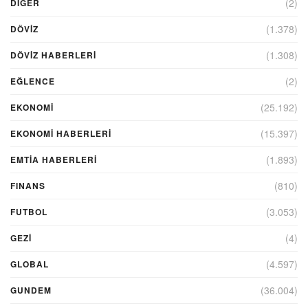
(2)
DIĞER
(1.378)
DÖVİZ
(1.308)
DÖVIZ HABERLERI
(2)
EĞLENCE
(25.192)
EKONOMİ
(15.397)
EKONOMI HABERLERI
(1.893)
EMTIA HABERLERI
(810)
FINANS
(3.053)
FUTBOL
(4)
GEZI
(4.597)
GLOBAL
(36.004)
GUNDEM