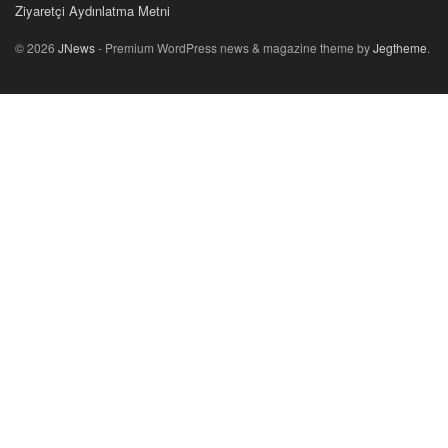
Ziyaretçi Aydınlatma Metni
© 2026
JNews
- Premium WordPress news & magazine theme by
Jegtheme
.