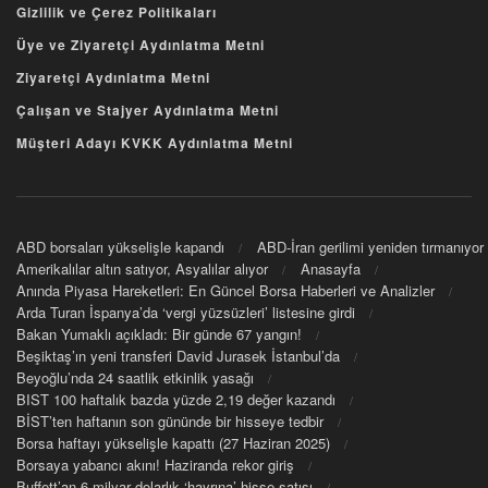
Gizlilik ve Çerez Politikaları
Üye ve Ziyaretçi Aydınlatma Metni
Ziyaretçi Aydınlatma Metni
Çalışan ve Stajyer Aydınlatma Metni
Müşteri Adayı KVKK Aydınlatma Metni
ABD borsaları yükselişle kapandı
ABD-İran gerilimi yeniden tırmanıyor
Amerikalılar altın satıyor, Asyalılar alıyor
Anasayfa
Anında Piyasa Hareketleri: En Güncel Borsa Haberleri ve Analizler
Arda Turan İspanya’da ‘vergi yüzsüzleri’ listesine girdi
Bakan Yumaklı açıkladı: Bir günde 67 yangın!
Beşiktaş’ın yeni transferi David Jurasek İstanbul’da
Beyoğlu’nda 24 saatlik etkinlik yasağı
BIST 100 haftalık bazda yüzde 2,19 değer kazandı
BİST’ten haftanın son gününde bir hisseye tedbir
Borsa haftayı yükselişle kapattı (27 Haziran 2025)
Borsaya yabancı akını! Haziranda rekor giriş
Buffett’an 6 milyar dolarlık ‘hayrına’ hisse satışı