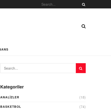
NANS
Kategoriler
(18)
ANALIZLER
(74)
BASKETBOL