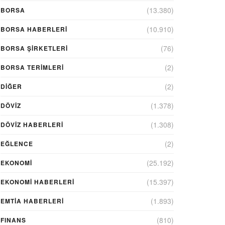
(13.380)
BORSA
(10.910)
BORSA HABERLERI
(76)
BORSA ŞIRKETLERI
(2)
BORSA TERIMLERI
(2)
DIĞER
(1.378)
DÖVİZ
(1.308)
DÖVIZ HABERLERI
(2)
EĞLENCE
(25.192)
EKONOMİ
(15.397)
EKONOMI HABERLERI
(1.893)
EMTIA HABERLERI
(810)
FINANS