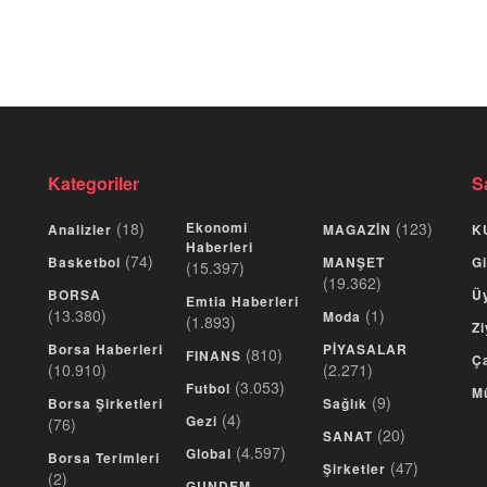
Kategoriler
S
(18)
Ekonomi
(123)
Analizler
MAGAZİN
K
Haberleri
(74)
Basketbol
MANŞET
Gi
(15.397)
(19.362)
BORSA
Üy
Emtia Haberleri
(13.380)
(1)
Moda
(1.893)
Zi
Borsa Haberleri
PİYASALAR
(810)
FINANS
Ça
(10.910)
(2.271)
(3.053)
Futbol
M
(9)
Borsa Şirketleri
Sağlık
(4)
Gezi
(76)
(20)
SANAT
(4.597)
Global
Borsa Terimleri
(47)
Şirketler
(2)
GUNDEM