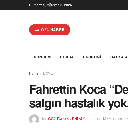
Cumartesi, Ağustos 8, 2026
G24 HABER
GUNDEM
BORSA
EKONOMİ
HALKA 
Home
DÖVİZ
Fahrettin Koca “D
salgın hastalık yok
by
G24 Borsa (Editör)
23 Mart 2023
i