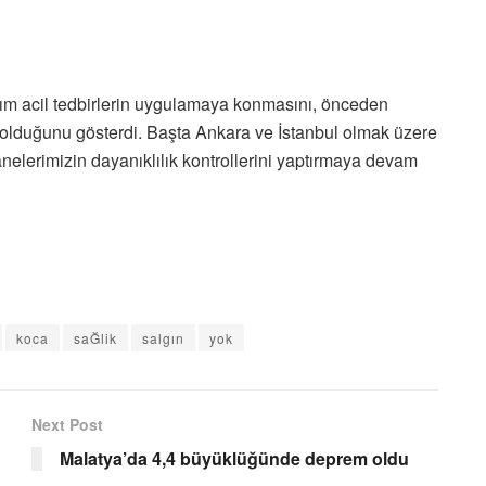
kım acil tedbirlerin uygulamaya konmasını, önceden
m olduğunu gösterdi. Başta Ankara ve İstanbul olmak üzere
nelerimizin dayanıklılık kontrollerini yaptırmaya devam
koca
saĞlik
salgın
yok
Next Post
Malatya’da 4,4 büyüklüğünde deprem oldu