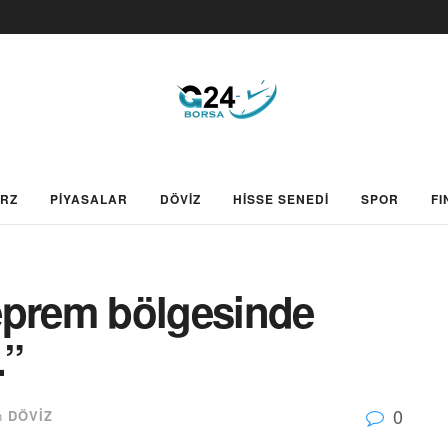
ARZ
PİYASALAR
DÖVİZ
HİSSE SENEDİ
SPOR
FI
eprem bölgesinde
.”
0
n
DÖVİZ