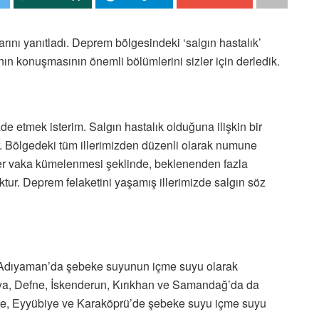
arını yanıtladı. Deprem bölgesindeki ‘salgın hastalık’
nın konuşmasının önemli bölümlerini sizler için derledik.
fade etmek isterim. Salgın hastalık olduğuna ilişkin bir
ıdır. Bölgedeki tüm illerimizden düzenli olarak numune
nler vaka kümelenmesi şeklinde, beklenenden fazla
oktur. Deprem felaketini yaşamış illerimizde salgın söz
. Adıyaman’da şebeke suyunun içme suyu olarak
kya, Defne, İskenderun, Kırıkhan ve Samandağ’da da
e’de, Eyyübiye ve Karaköprü’de şebeke suyu içme suyu