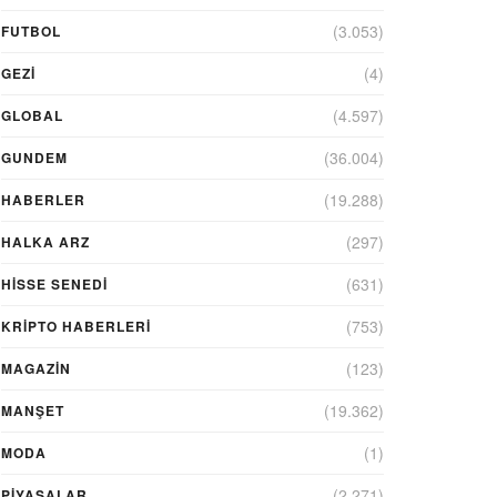
(3.053)
FUTBOL
(4)
GEZI
(4.597)
GLOBAL
(36.004)
GUNDEM
(19.288)
HABERLER
(297)
HALKA ARZ
(631)
HİSSE SENEDİ
(753)
KRIPTO HABERLERI
(123)
MAGAZİN
(19.362)
MANŞET
(1)
MODA
(2.271)
PİYASALAR