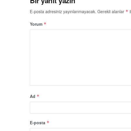
Bir yanıt yazın
E-posta adresiniz yayınlanmayacak.
Gerekli alanlar
i
*
Yorum
*
Ad
*
E-posta
*