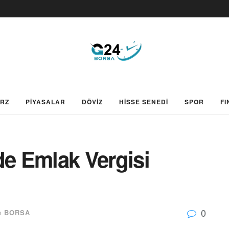
ARZ
PİYASALAR
DÖVİZ
HİSSE SENEDİ
SPOR
FI
e Emlak Vergisi
0
n
BORSA