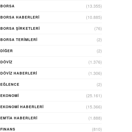
(13.355)
BORSA
(10.885)
BORSA HABERLERI
(76)
BORSA ŞIRKETLERI
(2)
BORSA TERIMLERI
(2)
DIĞER
(1.376)
DÖVİZ
(1.306)
DÖVIZ HABERLERI
(2)
EĞLENCE
(25.161)
EKONOMİ
(15.366)
EKONOMI HABERLERI
(1.888)
EMTIA HABERLERI
(810)
FINANS