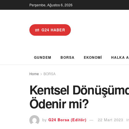
Perşembe, Ağustos 6, 2026
G24 HABER
GUNDEM
BORSA
EKONOMİ
HALKA 
Home
BORSA
Kentsel Dönüşümd
Ödenir mi?
by
G24 Borsa (Editör)
22 Mart 2023
i