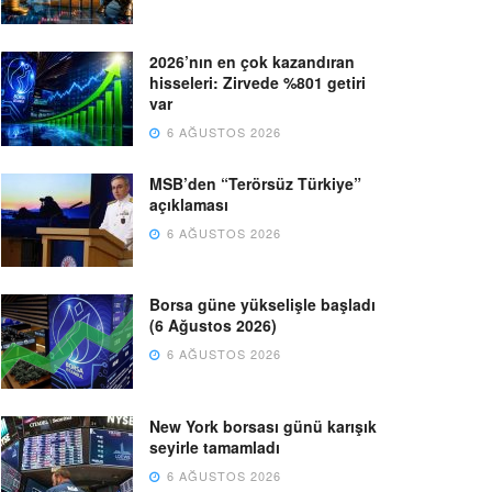
2026’nın en çok kazandıran
hisseleri: Zirvede %801 getiri
var
6 AĞUSTOS 2026
MSB’den “Terörsüz Türkiye”
açıklaması
6 AĞUSTOS 2026
Borsa güne yükselişle başladı
(6 Ağustos 2026)
6 AĞUSTOS 2026
New York borsası günü karışık
seyirle tamamladı
6 AĞUSTOS 2026