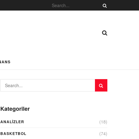
NANS
Kategoriler
(18)
ANALIZLER
(74)
BASKETBOL