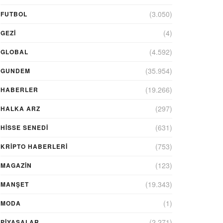
(3.050)
FUTBOL
(4)
GEZI
(4.592)
GLOBAL
(35.954)
GUNDEM
(19.266)
HABERLER
(297)
HALKA ARZ
(631)
HİSSE SENEDİ
(753)
KRIPTO HABERLERI
(123)
MAGAZİN
(19.343)
MANŞET
(1)
MODA
(2.271)
PİYASALAR