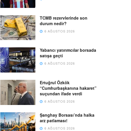
TCMB rezervlerinde son
durum nedir?
6 AĞUSTOS 2026
Yabancı yatırımcılar borsada
satışa geçti
6 AĞUSTOS 2026
Ertuğrul Özkök
“Cumhurbaşkanına hakaret”
suçundan ifade verdi
6 AĞUSTOS 2026
Şanghay Borsası’nda halka
arz patlaması!
6 AĞUSTOS 2026