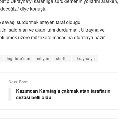
 kapatıp Ukrayna’yı karanlığa sürüklemenin yollarını ararken,
edeceğiz.” diye konuştu.
e savaşı sürdürmek isteyen taraf olduğu
n, saldırıları ve akan kanı durdurmalı, Ukrayna ve
desteklemek üzere müzakere masasına oturmaya hazır
İngiltere’den
milyon
sterlin
ukrayna’ya
Next Post
Kazımcan Karataş’a çakmak atan taraftarın
cezası belli oldu