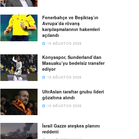
Fenerbahçe ve Beşiktaş’ın
Avrupa’da rövanş
karşılaşmalarının hakemleri
açılandı
10 AĞUSTOS 2026
Konyaspor, Sunderland’dan
Masuaku’yu bedelsiz transfer
ediyor
10 AĞUSTOS 2026
UltrAslan taraftar grubu lideri
gözaltına alındı
10 AĞUSTOS 2026
İsrail Gazze ateşkes planını
reddetti