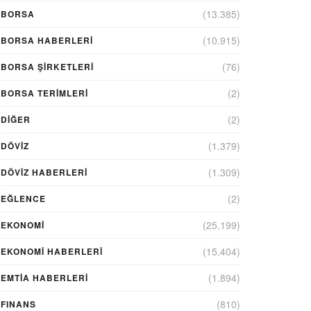
(13.385)
BORSA
(10.915)
BORSA HABERLERI
(76)
BORSA ŞIRKETLERI
(2)
BORSA TERIMLERI
(2)
DIĞER
(1.379)
DÖVİZ
(1.309)
DÖVIZ HABERLERI
(2)
EĞLENCE
(25.199)
EKONOMİ
(15.404)
EKONOMI HABERLERI
(1.894)
EMTIA HABERLERI
(810)
FINANS