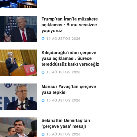
Trump’tan İran’la müzakere
açıklaması: Bunu sessizce
yapıyoruz
10 AĞUSTOS 2026
Kılıçdaroğlu’ndan çerçeve
yasa açıklaması: Sürece
tereddütsüz katkı vereceğiz
10 AĞUSTOS 2026
Mansur Yavaş’tan çerçeve
yasa tepkisi
10 AĞUSTOS 2026
Selahattin Demirtaş’tan
‘çerçeve yasa’ mesajı
10 AĞUSTOS 2026