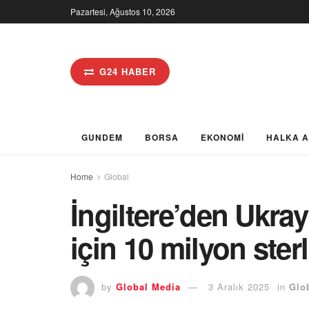
Pazartesi, Ağustos 10, 2026
G24 HABER
GUNDEM
BORSA
EKONOMİ
HALKA 
Home
Global
İngiltere’den Ukray
için 10 milyon ster
by
Global Media
3 Aralık 2025
in
Glo