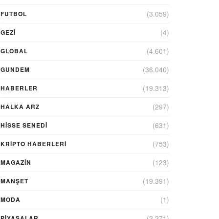
(3.059)
FUTBOL
(4)
GEZI
(4.601)
GLOBAL
(36.040)
GUNDEM
(19.313)
HABERLER
(297)
HALKA ARZ
(631)
HİSSE SENEDİ
(753)
KRIPTO HABERLERI
(123)
MAGAZİN
(19.391)
MANŞET
(1)
MODA
(2.271)
PİYASALAR