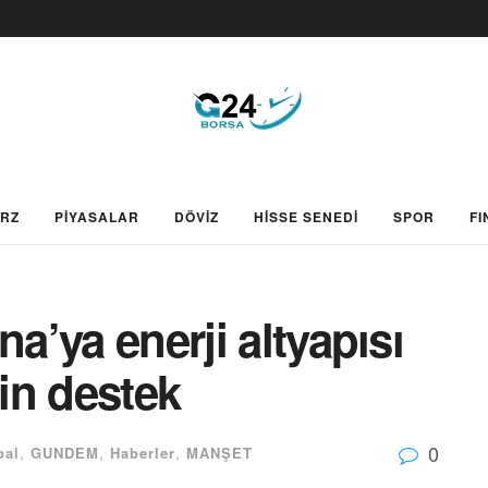
ARZ
PİYASALAR
DÖVİZ
HİSSE SENEDİ
SPOR
FI
na’ya enerji altyapısı
lin destek
0
bal
,
GUNDEM
,
Haberler
,
MANŞET