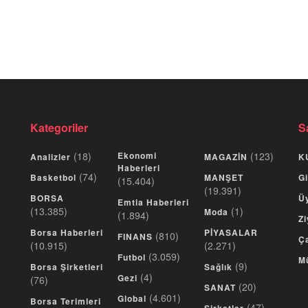
Kategoriler
S
(18)
Ekonomi
(123)
Analizler
MAGAZİN
K
Haberleri
(74)
Basketbol
MANŞET
Gi
(15.404)
(19.391)
BORSA
Üy
Emtia Haberleri
(13.385)
(1)
Moda
(1.894)
Zi
Borsa Haberleri
PİYASALAR
(810)
FINANS
Ça
(10.915)
(2.271)
(3.059)
Futbol
M
(9)
Borsa Şirketleri
Sağlık
(4)
Gezi
(76)
(20)
SANAT
(4.601)
Global
Borsa Terimleri
(47)