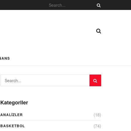
NANS
Kategoriler
(18)
ANALIZLER
(74)
BASKETBOL