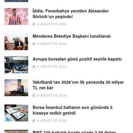
İddia: Fenerbahçe yeniden Alexander
Sörloth’un peşinde!
8 AĞUSTOS 2026
Menderes Belediye Başkanı tutuklandı
8 AĞUSTOS 2026
Avrupa borsaları günü pozitif seyirle kapattı
8 AĞUSTOS 2026
Vakıfbank’tan 2026’nın ilk yarısında 30 milyar
TL net kâr
8 AĞUSTOS 2026
Borsa İstanbul haftanın son gününde 3
hisseye tedbir getirdi
8 AĞUSTOS 2026
BIST 100 haftalık bazda yüzde 2,39 değer