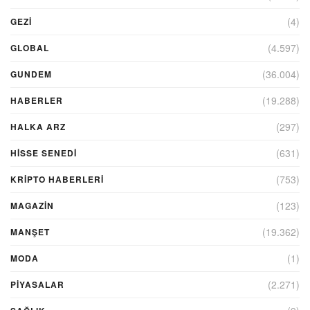
(4)
GEZI
(4.597)
GLOBAL
(36.004)
GUNDEM
(19.288)
HABERLER
(297)
HALKA ARZ
(631)
HİSSE SENEDİ
(753)
KRIPTO HABERLERI
(123)
MAGAZİN
(19.362)
MANŞET
(1)
MODA
(2.271)
PİYASALAR