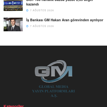
kazandı
7 AĞUSTOS 2026
İş Bankası GM Hakan Aran görevinden ayrılıyor
7 AĞUSTOS 2026
Kategoriler