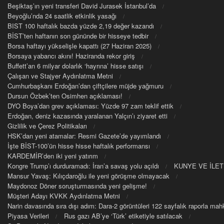
Beşiktaş’ın yeni transferi David Jurasek İstanbul’da
Beyoğlu’nda 24 saatlik etkinlik yasağı
BIST 100 haftalık bazda yüzde 2,19 değer kazandı
BİST’ten haftanın son gününde bir hisseye tedbir
Borsa haftayı yükselişle kapattı (27 Haziran 2025)
Borsaya yabancı akını! Haziranda rekor giriş
Buffett’an 6 milyar dolarlık ‘hayrına’ hisse satışı
Çalışan ve Stajyer Aydınlatma Metni
Cumhurbaşkanı Erdoğan’dan çiftçilere müjde yağmuru
Dursun Özbek’ten Osimhen açıklaması!
DYO Boya’dan grev açıklaması: Yüzde 97 zam teklif ettik
Erdoğan, deniz kazasında yaralanan Yalçın’ı ziyaret etti
Gizlilik ve Çerez Politikaları
HSK’dan yeni atamalar: Resmi Gazete’de yayımlandı
İşte BİST-100’ün hisse hisse haftalık performansı
KARDEMİR’den iki yeni yatırım
Kongre Trump’ı durduramadı: İran’a savaş yolu açıldı
KUNYE VE İLET
Mansur Yavaş: Kılıçdaroğlu ile yeni görüşme olmayacak
Maydonoz Döner soruşturmasında yeni gelişme!
Müşteri Adayı KVKK Aydınlatma Metni
Narin davasında sıra dışı adım: Dara-2 görüntüleri 122 sayfalık raporla m
Piyasa Verileri
Rus gazı AB’ye ‘Türk’ etiketiyle satılacak