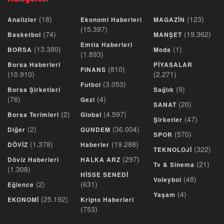
(18)
(123)
Analizler
Ekonomi Haberleri
MAGAZİN
(15.397)
(74)
(19.362)
Basketbol
MANŞET
Emtia Haberleri
(13.380)
(1)
BORSA
Moda
(1.893)
Borsa Haberleri
PİYASALAR
(810)
FINANS
(10.910)
(2.271)
(3.053)
Futbol
(9)
Borsa Şirketleri
Sağlık
(76)
(4)
Gezi
(20)
SANAT
(2)
(4.597)
Borsa Terimleri
Global
(47)
Şirketler
(2)
(36.004)
Diğer
GUNDEM
(570)
SPOR
(1.378)
(19.288)
DÖVİZ
Haberler
(322)
TEKNOLOJİ
(297)
Döviz Haberleri
HALKA ARZ
(21)
Tv & Sinema
(1.308)
HİSSE SENEDİ
(48)
Voleybol
(2)
(631)
Eğlence
(4)
Yaşam
(25.192)
EKONOMİ
Kripto Haberleri
(753)