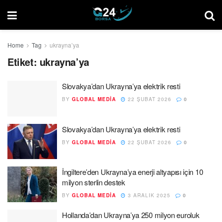
Home
Tag
ukrayna’ya
Etiket:
ukrayna’ya
Slovakya’dan Ukrayna’ya elektrik resti
BY
GLOBAL MEDIA
22 ŞUBAT 2026
0
Slovakya’dan Ukrayna’ya elektrik resti
BY
GLOBAL MEDIA
22 ŞUBAT 2026
0
İngiltere’den Ukrayna’ya enerji altyapısı için 10
milyon sterlin destek
BY
GLOBAL MEDIA
3 ARALIK 2025
0
Hollanda’dan Ukrayna’ya 250 milyon euroluk