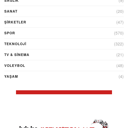
(9)
SAĞLIK
(20)
SANAT
(47)
ŞIRKETLER
(570)
SPOR
(322)
TEKNOLOJİ
(21)
TV & SINEMA
(48)
VOLEYBOL
(4)
YAŞAM