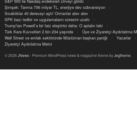
S&P 500 ile Nasdaq endeksleri zirveyi gördü
Şimşek: Tarıma 706 milyar TL, enerjiye dev sübvansiyon
Sıcaklıklar 40 dereceyi aştı! Ormanlar alev alev
SPK bazı tedbir ve uygulamaların süresini uzattı
Trump’tan Powell’a bir faiz eleştirisi daha: O aptalın teki
Türk Kara Kuvvetleri 2 bin 234 yaşında
Üye ve Ziyaretçi Aydınlatma M
Wall Street ve emlak sektöründe Müslüman başkan paniği
Yazarlar
Ziyaretçi Aydınlatma Metni
© 2026
JNews
- Premium WordPress news & magazine theme by
Jegtheme
.