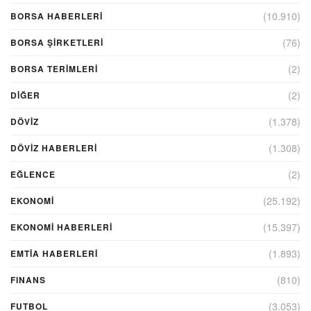
(10.910)
BORSA HABERLERI
(76)
BORSA ŞIRKETLERI
(2)
BORSA TERIMLERI
(2)
DIĞER
(1.378)
DÖVİZ
(1.308)
DÖVIZ HABERLERI
(2)
EĞLENCE
(25.192)
EKONOMİ
(15.397)
EKONOMI HABERLERI
(1.893)
EMTIA HABERLERI
(810)
FINANS
(3.053)
FUTBOL