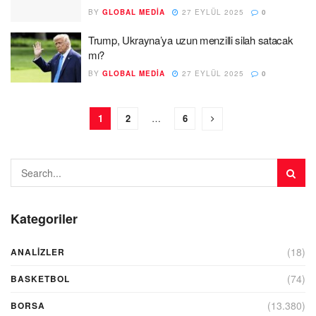
BY
GLOBAL MEDIA
27 EYLÜL 2025
0
Trump, Ukrayna’ya uzun menzilli silah satacak
mı?
BY
GLOBAL MEDIA
27 EYLÜL 2025
0
1
2
…
6
Kategoriler
(18)
ANALIZLER
(74)
BASKETBOL
(13.380)
BORSA