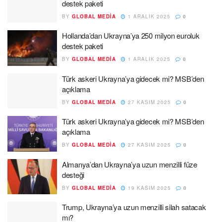
destek paketi
BY
GLOBAL MEDIA
1 ARALIK 2025
0
Hollanda’dan Ukrayna’ya 250 milyon euroluk
destek paketi
BY
GLOBAL MEDIA
1 ARALIK 2025
0
Türk askeri Ukrayna’ya gidecek mi? MSB’den
açıklama
BY
GLOBAL MEDIA
27 KASIM 2025
0
Türk askeri Ukrayna’ya gidecek mi? MSB’den
açıklama
BY
GLOBAL MEDIA
27 KASIM 2025
0
Almanya’dan Ukrayna’ya uzun menzilli füze
desteği
BY
GLOBAL MEDIA
19 KASIM 2025
0
Trump, Ukrayna’ya uzun menzilli silah satacak
mı?