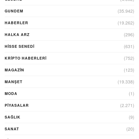
(35.942)
GUNDEM
(19.262)
HABERLER
(296)
HALKA ARZ
(631)
HİSSE SENEDİ
(752)
KRIPTO HABERLERI
(123)
MAGAZİN
(19.338)
MANŞET
(1)
MODA
(2.271)
PİYASALAR
(9)
SAĞLIK
(20)
SANAT