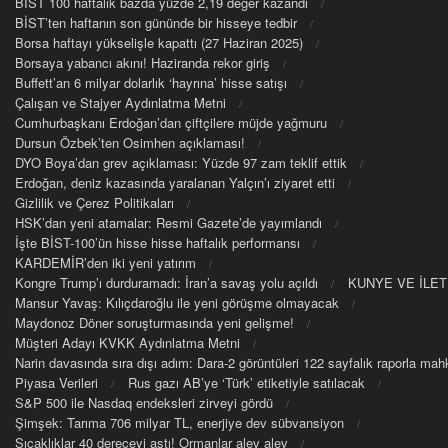
BIST 100 haftalık bazda yüzde 2,19 değer kazandı
BİST’ten haftanın son gününde bir hisseye tedbir
Borsa haftayı yükselişle kapattı (27 Haziran 2025)
Borsaya yabancı akını! Haziranda rekor giriş
Buffett’an 6 milyar dolarlık ‘hayrına’ hisse satışı
Çalışan ve Stajyer Aydınlatma Metni
Cumhurbaşkanı Erdoğan’dan çiftçilere müjde yağmuru
Dursun Özbek’ten Osimhen açıklaması!
DYO Boya’dan grev açıklaması: Yüzde 97 zam teklif ettik
Erdoğan, deniz kazasında yaralanan Yalçın’ı ziyaret etti
Gizlilik ve Çerez Politikaları
HSK’dan yeni atamalar: Resmi Gazete’de yayımlandı
İşte BİST-100’ün hisse hisse haftalık performansı
KARDEMİR’den iki yeni yatırım
Kongre Trump’ı durduramadı: İran’a savaş yolu açıldı
KUNYE VE İLET
Mansur Yavaş: Kılıçdaroğlu ile yeni görüşme olmayacak
Maydonoz Döner soruşturmasında yeni gelişme!
Müşteri Adayı KVKK Aydınlatma Metni
Narin davasında sıra dışı adım: Dara-2 görüntüleri 122 sayfalık raporla m
Piyasa Verileri
Rus gazı AB’ye ‘Türk’ etiketiyle satılacak
S&P 500 ile Nasdaq endeksleri zirveyi gördü
Şimşek: Tarıma 706 milyar TL, enerjiye dev sübvansiyon
Sıcaklıklar 40 dereceyi aştı! Ormanlar alev alev