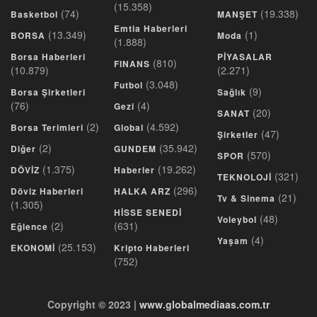
(15.358)
(74)
(19.338)
Basketbol
MANŞET
Emtia Haberleri
(13.349)
(1)
BORSA
Moda
(1.888)
Borsa Haberleri
PİYASALAR
(810)
FINANS
(10.879)
(2.271)
(3.048)
Futbol
(9)
Borsa Şirketleri
Sağlık
(76)
(4)
Gezi
(20)
SANAT
(2)
(4.592)
Borsa Terimleri
Global
(47)
Şirketler
(2)
(35.942)
Diğer
GUNDEM
(570)
SPOR
(1.375)
(19.262)
DÖVİZ
Haberler
(321)
TEKNOLOJİ
(296)
Döviz Haberleri
HALKA ARZ
(21)
Tv & Sinema
(1.305)
HİSSE SENEDİ
(48)
Voleybol
(2)
(631)
Eğlence
(4)
Yaşam
(25.153)
EKONOMİ
Kripto Haberleri
(752)
Copyright © 2023 |
www.globalmediaas.com.tr