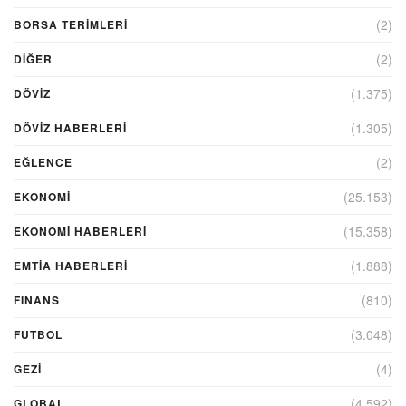
(2)
BORSA TERIMLERI
(2)
DIĞER
(1.375)
DÖVİZ
(1.305)
DÖVIZ HABERLERI
(2)
EĞLENCE
(25.153)
EKONOMİ
(15.358)
EKONOMI HABERLERI
(1.888)
EMTIA HABERLERI
(810)
FINANS
(3.048)
FUTBOL
(4)
GEZI
(4.592)
GLOBAL