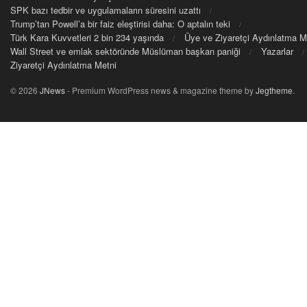
SPK bazı tedbir ve uygulamaların süresini uzattı
Trump’tan Powell’a bir faiz eleştirisi daha: O aptalın teki
Türk Kara Kuvvetleri 2 bin 234 yaşında
Üye ve Ziyaretçi Aydınlatma M
Wall Street ve emlak sektöründe Müslüman başkan paniği
Yazarlar
Ziyaretçi Aydınlatma Metni
© 2026
JNews
- Premium WordPress news & magazine theme by
Jegtheme
.