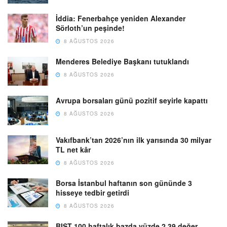
İddia: Fenerbahçe yeniden Alexander
Sörloth’un peşinde!
8 AĞUSTOS 2026
Menderes Belediye Başkanı tutuklandı
8 AĞUSTOS 2026
Avrupa borsaları günü pozitif seyirle kapattı
8 AĞUSTOS 2026
Vakıfbank’tan 2026’nın ilk yarısında 30 milyar
TL net kâr
8 AĞUSTOS 2026
Borsa İstanbul haftanın son gününde 3
hisseye tedbir getirdi
8 AĞUSTOS 2026
BIST 100 haftalık bazda yüzde 2,39 değer