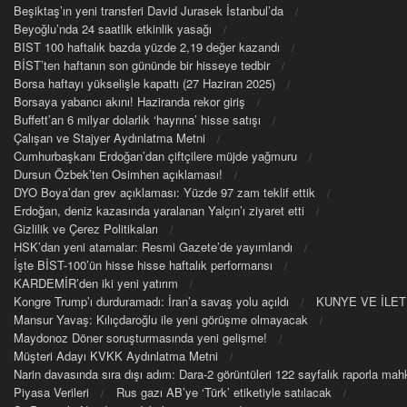
Beşiktaş’ın yeni transferi David Jurasek İstanbul’da
Beyoğlu’nda 24 saatlik etkinlik yasağı
BIST 100 haftalık bazda yüzde 2,19 değer kazandı
BİST’ten haftanın son gününde bir hisseye tedbir
Borsa haftayı yükselişle kapattı (27 Haziran 2025)
Borsaya yabancı akını! Haziranda rekor giriş
Buffett’an 6 milyar dolarlık ‘hayrına’ hisse satışı
Çalışan ve Stajyer Aydınlatma Metni
Cumhurbaşkanı Erdoğan’dan çiftçilere müjde yağmuru
Dursun Özbek’ten Osimhen açıklaması!
DYO Boya’dan grev açıklaması: Yüzde 97 zam teklif ettik
Erdoğan, deniz kazasında yaralanan Yalçın’ı ziyaret etti
Gizlilik ve Çerez Politikaları
HSK’dan yeni atamalar: Resmi Gazete’de yayımlandı
İşte BİST-100’ün hisse hisse haftalık performansı
KARDEMİR’den iki yeni yatırım
Kongre Trump’ı durduramadı: İran’a savaş yolu açıldı
KUNYE VE İLET
Mansur Yavaş: Kılıçdaroğlu ile yeni görüşme olmayacak
Maydonoz Döner soruşturmasında yeni gelişme!
Müşteri Adayı KVKK Aydınlatma Metni
Narin davasında sıra dışı adım: Dara-2 görüntüleri 122 sayfalık raporla m
Piyasa Verileri
Rus gazı AB’ye ‘Türk’ etiketiyle satılacak