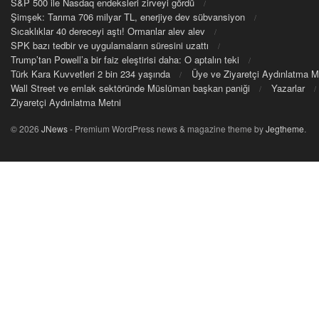
S&P 500 ile Nasdaq endeksleri zirveyi gördü
Şimşek: Tarıma 706 milyar TL, enerjiye dev sübvansiyon
Sıcaklıklar 40 dereceyi aştı! Ormanlar alev alev
SPK bazı tedbir ve uygulamaların süresini uzattı
Trump’tan Powell’a bir faiz eleştirisi daha: O aptalın teki
Türk Kara Kuvvetleri 2 bin 234 yaşında
Üye ve Ziyaretçi Aydınlatma M
Wall Street ve emlak sektöründe Müslüman başkan paniği
Yazarlar
Ziyaretçi Aydınlatma Metni
© 2026
JNews
- Premium WordPress news & magazine theme by
Jegtheme
.