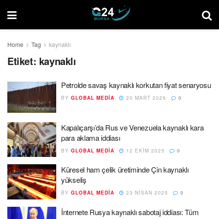
Home
Tag
kaynaklı
Etiket:
kaynaklı
Petrolde savaş kaynaklı korkutan fiyat senaryosu
BY
GLOBAL MEDIA
20 MART 2026
0
Kapalıçarşı’da Rus ve Venezuela kaynaklı kara
para aklama iddiası
BY
GLOBAL MEDIA
12 EKIM 2025
0
Küresel ham çelik üretiminde Çin kaynaklı
yükseliş
BY
GLOBAL MEDIA
23 NISAN 2025
0
İnternete Rusya kaynaklı sabotaj iddiası: Tüm