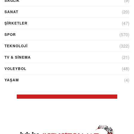
(9)
SAĞLIK
(20)
SANAT
(47)
ŞIRKETLER
(570)
SPOR
(322)
TEKNOLOJİ
(21)
TV & SINEMA
(48)
VOLEYBOL
(4)
YAŞAM