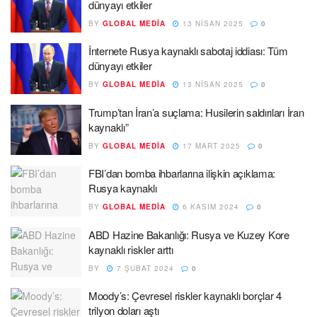
dünyayı etkiler
BY
GLOBAL MEDIA
13 NISAN 2025
0
İnternete Rusya kaynaklı sabotaj iddiası: Tüm
dünyayı etkiler
BY
GLOBAL MEDIA
13 NISAN 2025
0
Trump’tan İran’a suçlama: Husilerin saldırıları İran
kaynaklı”
BY
GLOBAL MEDIA
17 MART 2025
0
FBI’dan bomba ihbarlarına ilişkin açıklama:
Rusya kaynaklı
BY
GLOBAL MEDIA
6 KASIM 2024
0
ABD Hazine Bakanlığı: Rusya ve Kuzey Kore
kaynaklı riskler arttı
BY
7 ŞUBAT 2024
0
Moody’s: Çevresel riskler kaynaklı borçlar 4
trilyon doları aştı