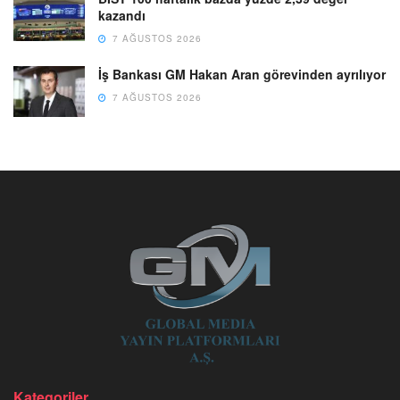
kazandı
7 AĞUSTOS 2026
İş Bankası GM Hakan Aran görevinden ayrılıyor
7 AĞUSTOS 2026
Kategoriler