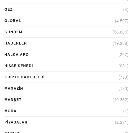
(4)
GEZI
(4.597)
GLOBAL
(36.004)
GUNDEM
(19.288)
HABERLER
(297)
HALKA ARZ
(631)
HİSSE SENEDİ
(753)
KRIPTO HABERLERI
(123)
MAGAZİN
(19.362)
MANŞET
(1)
MODA
(2.271)
PİYASALAR