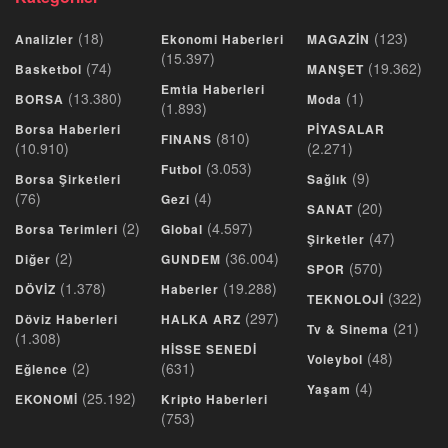
(18)
(123)
Analizler
Ekonomi Haberleri
MAGAZİN
(15.397)
(74)
(19.362)
Basketbol
MANŞET
Emtia Haberleri
(13.380)
(1)
BORSA
Moda
(1.893)
Borsa Haberleri
PİYASALAR
(810)
FINANS
(10.910)
(2.271)
(3.053)
Futbol
(9)
Borsa Şirketleri
Sağlık
(76)
(4)
Gezi
(20)
SANAT
(2)
(4.597)
Borsa Terimleri
Global
(47)
Şirketler
(2)
(36.004)
Diğer
GUNDEM
(570)
SPOR
(1.378)
(19.288)
DÖVİZ
Haberler
(322)
TEKNOLOJİ
(297)
Döviz Haberleri
HALKA ARZ
(21)
Tv & Sinema
(1.308)
HİSSE SENEDİ
(48)
Voleybol
(2)
(631)
Eğlence
(4)
Yaşam
(25.192)
EKONOMİ
Kripto Haberleri
(753)