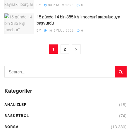
BY
30 KASIM 2023
0
15 günde 14 bin 385 kişi mecburî arabulucuya
başvurdu
BY
16 EYLÜL 2023
0
1
2
Kategoriler
(18)
ANALIZLER
(74)
BASKETBOL
(13.380)
BORSA