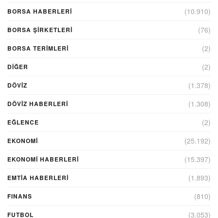
(10.910)
BORSA HABERLERI
(76)
BORSA ŞIRKETLERI
(2)
BORSA TERIMLERI
(2)
DIĞER
(1.378)
DÖVİZ
(1.308)
DÖVIZ HABERLERI
(2)
EĞLENCE
(25.192)
EKONOMİ
(15.397)
EKONOMI HABERLERI
(1.893)
EMTIA HABERLERI
(810)
FINANS
(3.053)
FUTBOL