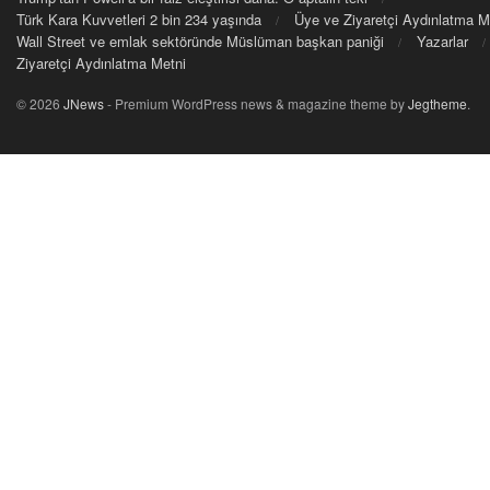
Türk Kara Kuvvetleri 2 bin 234 yaşında
Üye ve Ziyaretçi Aydınlatma M
Wall Street ve emlak sektöründe Müslüman başkan paniği
Yazarlar
Ziyaretçi Aydınlatma Metni
© 2026
JNews
- Premium WordPress news & magazine theme by
Jegtheme
.