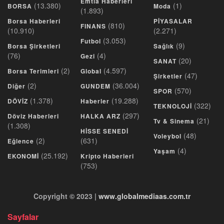
Emtia Haberleri
(13.380)
(1)
BORSA
Moda
(1.893)
Borsa Haberleri
PİYASALAR
(810)
FINANS
(10.910)
(2.271)
(3.053)
Futbol
(9)
Borsa Şirketleri
Sağlık
(76)
(4)
Gezi
(20)
SANAT
(2)
(4.597)
Borsa Terimleri
Global
(47)
Şirketler
(2)
(36.004)
Diğer
GUNDEM
(570)
SPOR
(1.378)
(19.288)
DÖVİZ
Haberler
(322)
TEKNOLOJİ
(297)
Döviz Haberleri
HALKA ARZ
(21)
Tv & Sinema
(1.308)
HİSSE SENEDİ
(48)
Voleybol
(2)
(631)
Eğlence
(4)
Yaşam
(25.192)
EKONOMİ
Kripto Haberleri
(753)
Copyright © 2023 |
www.globalmediaas.com.tr
Sayfalar