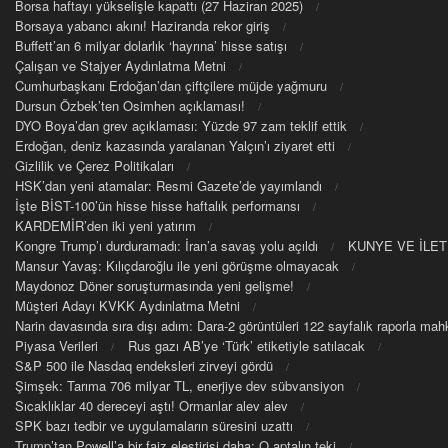
Borsa haftayı yükselişle kapattı (27 Haziran 2025)
Borsaya yabancı akını! Haziranda rekor giriş
Buffett’an 6 milyar dolarlık ‘hayrına’ hisse satışı
Çalışan ve Stajyer Aydınlatma Metni
Cumhurbaşkanı Erdoğan’dan çiftçilere müjde yağmuru
Dursun Özbek’ten Osimhen açıklaması!
DYO Boya’dan grev açıklaması: Yüzde 97 zam teklif ettik
Erdoğan, deniz kazasında yaralanan Yalçın’ı ziyaret etti
Gizlilik ve Çerez Politikaları
HSK’dan yeni atamalar: Resmi Gazete’de yayımlandı
İşte BİST-100’ün hisse hisse haftalık performansı
KARDEMİR’den iki yeni yatırım
Kongre Trump’ı durduramadı: İran’a savaş yolu açıldı
KUNYE VE İLET
Mansur Yavaş: Kılıçdaroğlu ile yeni görüşme olmayacak
Maydonoz Döner soruşturmasında yeni gelişme!
Müşteri Adayı KVKK Aydınlatma Metni
Narin davasında sıra dışı adım: Dara-2 görüntüleri 122 sayfalık raporla m
Piyasa Verileri
Rus gazı AB’ye ‘Türk’ etiketiyle satılacak
S&P 500 ile Nasdaq endeksleri zirveyi gördü
Şimşek: Tarıma 706 milyar TL, enerjiye dev sübvansiyon
Sıcaklıklar 40 dereceyi aştı! Ormanlar alev alev
SPK bazı tedbir ve uygulamaların süresini uzattı
Trump’tan Powell’a bir faiz eleştirisi daha: O aptalın teki