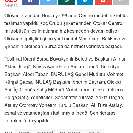
SHARES
Otokar tarafından Bursa’ya 56 adet Centro model mikrobüs
teslimatı yapıldı. Koç Grubu şirketlerinden Otokar Centro
mikrobüsün teslimatlarına hız kesmeden devam ediyor.
Otokar’ın geliştirdiği bu yeni model Menemen, Balıkesir ve
Şırnak’ın ardından Bursa’da da hizmet vermeye başladı.
Teslimat töreni Bursa Büyükşehir Belediye Başkanı Alinur
Aktaş, İnegöl Kaymakamı Eren Arslan, İnegöl Belediye
Başkanı Alper Taban, BURULAŞ Genel Müdürü Mehmet
Kürşat Çapar, İNULAŞ Başkanı İbrahim Bayram, Otokar
Yurt İçi Otobüs Satış Müdürü Murat Torun, Otokar Otobüs
Bölge Satış Yöneticileri Sebahattin Yılmaz, Yekta Doğan,
Atalay Otomotiv Yönetim Kurulu Başkanı Ali Rıza Atalay,
esnaf ve vatandaşların katılımıyla İnegöl Şehirlerarası
Terminali’nde yapıldı.
Tags:
centro
ekonomİ
teslimatları
yapıldı