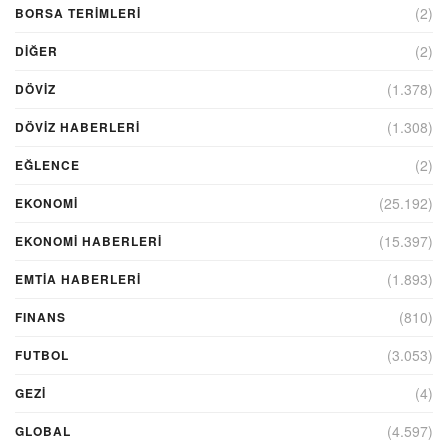
(2)
BORSA TERIMLERI
(2)
DIĞER
(1.378)
DÖVİZ
(1.308)
DÖVIZ HABERLERI
(2)
EĞLENCE
(25.192)
EKONOMİ
(15.397)
EKONOMI HABERLERI
(1.893)
EMTIA HABERLERI
(810)
FINANS
(3.053)
FUTBOL
(4)
GEZI
(4.597)
GLOBAL