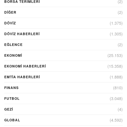
(2)
BORSA TERIMLERI
(2)
DIĞER
(1.375)
DÖVİZ
(1.305)
DÖVIZ HABERLERI
(2)
EĞLENCE
(25.153)
EKONOMİ
(15.358)
EKONOMI HABERLERI
(1.888)
EMTIA HABERLERI
(810)
FINANS
(3.048)
FUTBOL
(4)
GEZI
(4.592)
GLOBAL