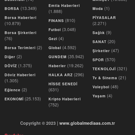
Emtia Haberleri
(13.349)
(1)
BORSA
Moda
(1.888)
Borsa Haberleri
PİYASALAR
(810)
FINANS
(10.879)
(2.271)
(3.048)
Futbol
(9)
Borsa Şirketleri
Sağlık
(76)
(4)
Gezi
(20)
SANAT
(2)
(4.592)
Borsa Terimleri
Global
(47)
Şirketler
(2)
(35.942)
Diğer
GUNDEM
(570)
SPOR
(1.375)
(19.262)
DÖVİZ
Haberler
(321)
TEKNOLOJİ
(296)
Döviz Haberleri
HALKA ARZ
(21)
Tv & Sinema
(1.305)
HİSSE SENEDİ
(48)
Voleybol
(2)
(631)
Eğlence
(4)
Yaşam
(25.153)
EKONOMİ
Kripto Haberleri
(752)
Copyright © 2023 |
www.globalmediaas.com.tr