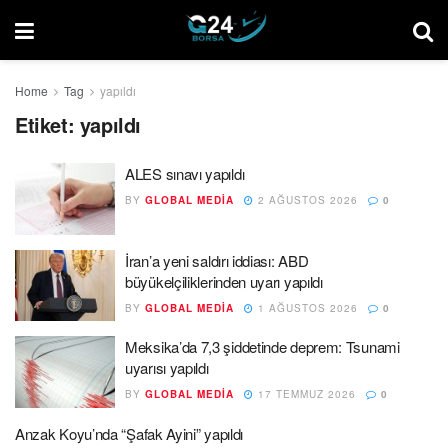
Home
Tag
yapıldı
Etiket:
yapıldı
ALES sınavı yapıldı
BY
GLOBAL MEDIA
2 AĞUSTOS 2026
0
İran’a yeni saldırı iddiası: ABD
büyükelçiliklerinden uyarı yapıldı
BY
GLOBAL MEDIA
1 AĞUSTOS 2026
0
Meksika’da 7,3 şiddetinde deprem: Tsunami
uyarısı yapıldı
BY
GLOBAL MEDIA
17 TEMMUZ 2026
0
Anzak Koyu’nda “Şafak Ayini” yapıldı