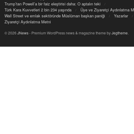
Trump’tan Powell’a bir faiz eleştirisi daha: O aptalın teki
Türk Kara Kuvvetleri 2 bin 234 yaşında
Üye ve Ziyaretçi Aydınlatma M
Wall Street ve emlak sektöründe Müslüman başkan paniği
Yazarlar
Ziyaretçi Aydınlatma Metni
© 2026
JNews
- Premium WordPress news & magazine theme by
Jegtheme
.