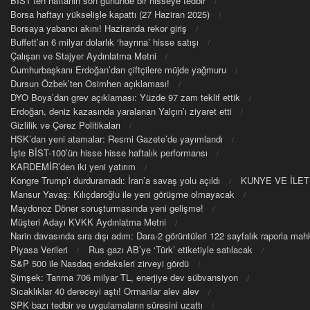
BİST’ten haftanın son gününde bir hisseye tedbir
Borsa haftayı yükselişle kapattı (27 Haziran 2025)
Borsaya yabancı akını! Haziranda rekor giriş
Buffett’an 6 milyar dolarlık ‘hayrına’ hisse satışı
Çalışan ve Stajyer Aydınlatma Metni
Cumhurbaşkanı Erdoğan’dan çiftçilere müjde yağmuru
Dursun Özbek’ten Osimhen açıklaması!
DYO Boya’dan grev açıklaması: Yüzde 97 zam teklif ettik
Erdoğan, deniz kazasında yaralanan Yalçın’ı ziyaret etti
Gizlilik ve Çerez Politikaları
HSK’dan yeni atamalar: Resmi Gazete’de yayımlandı
İşte BİST-100’ün hisse hisse haftalık performansı
KARDEMİR’den iki yeni yatırım
Kongre Trump’ı durduramadı: İran’a savaş yolu açıldı
KUNYE VE İLET
Mansur Yavaş: Kılıçdaroğlu ile yeni görüşme olmayacak
Maydonoz Döner soruşturmasında yeni gelişme!
Müşteri Adayı KVKK Aydınlatma Metni
Narin davasında sıra dışı adım: Dara-2 görüntüleri 122 sayfalık raporla m
Piyasa Verileri
Rus gazı AB’ye ‘Türk’ etiketiyle satılacak
S&P 500 ile Nasdaq endeksleri zirveyi gördü
Şimşek: Tarıma 706 milyar TL, enerjiye dev sübvansiyon
Sıcaklıklar 40 dereceyi aştı! Ormanlar alev alev
SPK bazı tedbir ve uygulamaların süresini uzattı