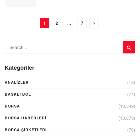
1
2
…
7
Kategoriler
(18)
ANALIZLER
(74)
BASKETBOL
(13.349)
BORSA
(10.879)
BORSA HABERLERI
(76)
BORSA ŞIRKETLERI