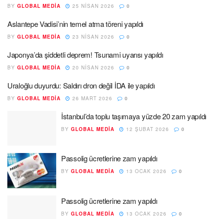
BY
GLOBAL MEDIA
25 NISAN 2026
0
Aslantepe Vadisi’nin temel atma töreni yapıldı
BY
GLOBAL MEDIA
23 NISAN 2026
0
Japonya’da şiddetli deprem! Tsunami uyarısı yapıldı
BY
GLOBAL MEDIA
20 NISAN 2026
0
Uraloğlu duyurdu: Saldırı dron değil İDA ile yapıldı
BY
GLOBAL MEDIA
26 MART 2026
0
İstanbul’da toplu taşımaya yüzde 20 zam yapıldı
BY
GLOBAL MEDIA
12 ŞUBAT 2026
0
Passolig ücretlerine zam yapıldı
BY
GLOBAL MEDIA
13 OCAK 2026
0
Passolig ücretlerine zam yapıldı
BY
GLOBAL MEDIA
13 OCAK 2026
0