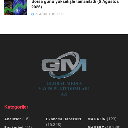
Borsa günü yükselişle tamamladı (5 Ağustos
2026)
5 AĞUSTOS 2026
Kategoriler
(18)
(123)
Analizler
Ekonomi Haberleri
MAGAZİN
(15.358)
(74)
(19.338)
Basketbol
MANŞET