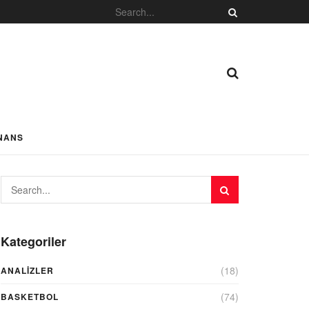
NANS
Kategoriler
(18)
ANALIZLER
(74)
BASKETBOL