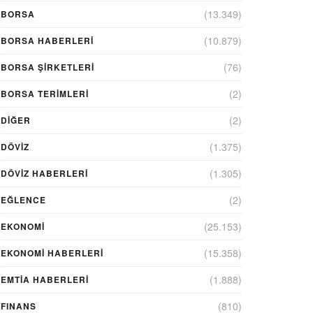
(13.349)
BORSA
(10.879)
BORSA HABERLERI
(76)
BORSA ŞIRKETLERI
(2)
BORSA TERIMLERI
(2)
DIĞER
(1.375)
DÖVİZ
(1.305)
DÖVIZ HABERLERI
(2)
EĞLENCE
(25.153)
EKONOMİ
(15.358)
EKONOMI HABERLERI
(1.888)
EMTIA HABERLERI
(810)
FINANS