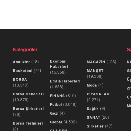
Kategoriler
S
(18)
Ekonomi
(123)
Analizler
MAGAZİN
K
Haberleri
(74)
Basketbol
MANŞET
Gi
(15.358)
(19.338)
BORSA
Üy
Emtia Haberleri
(13.349)
(1)
Moda
(1.888)
Zi
Borsa Haberleri
PİYASALAR
(810)
FINANS
Ça
(10.879)
(2.271)
(3.048)
Futbol
M
(9)
Borsa Şirketleri
Sağlık
(4)
Gezi
(76)
(20)
SANAT
(4.592)
Global
Borsa Terimleri
(47)
Şirketler
(2)
GUNDEM