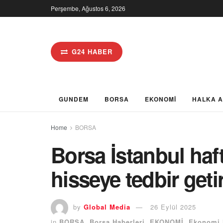
Perşembe, Ağustos 6, 2026
G24 HABER
GUNDEM
BORSA
EKONOMİ
HALKA 
Home
BORSA
Borsa İstanbul ha
hisseye tedbir geti
by
Global Media
26 Eylül 2025
in
BORSA
,
Borsa Haberleri
,
EKONOMİ
,
Ekonomi 