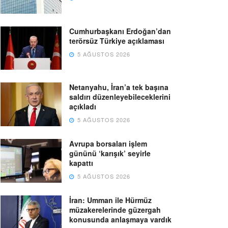
Cumhurbaşkanı Erdoğan’dan
terörsüz Türkiye açıklaması
5 AĞUSTOS 2026
Netanyahu, İran’a tek başına
saldırı düzenleyebileceklerini
açıkladı
5 AĞUSTOS 2026
Avrupa borsaları işlem
gününü ‘karışık’ seyirle
kapattı
5 AĞUSTOS 2026
İran: Umman ile Hürmüz
müzakerelerinde güzergah
konusunda anlaşmaya vardık