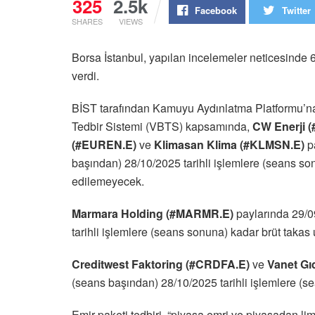
325
2.5k
Facebook
Twitter
SHARES
VIEWS
Borsa İstanbul, yapılan incelemeler neticesinde 
verdi.
BİST tarafından Kamuyu Aydınlatma Platformu’na 
Tedbir Sistemi (VBTS) kapsamında,
CW Enerji (
(#EUREN.E)
ve
Klimasan Klima (#KLMSN.E)
pa
başından) 28/10/2025 tarihli işlemlere (seans son
edilemeyecek.
Marmara Holding (#MARMR.E)
paylarında 29/0
tarihli işlemlere (seans sonuna) kadar brüt taka
Creditwest Faktoring (#CRDFA.E)
ve
Vanet Gı
(seans başından) 28/10/2025 tarihli işlemlere (se
Emir paketi tedbiri, “piyasa emri ve piyasadan limit