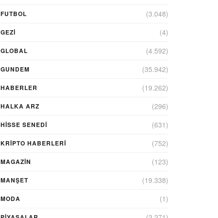
(3.048)
FUTBOL
(4)
GEZI
(4.592)
GLOBAL
(35.942)
GUNDEM
(19.262)
HABERLER
(296)
HALKA ARZ
(631)
HİSSE SENEDİ
(752)
KRIPTO HABERLERI
(123)
MAGAZİN
(19.338)
MANŞET
(1)
MODA
(2.271)
PİYASALAR