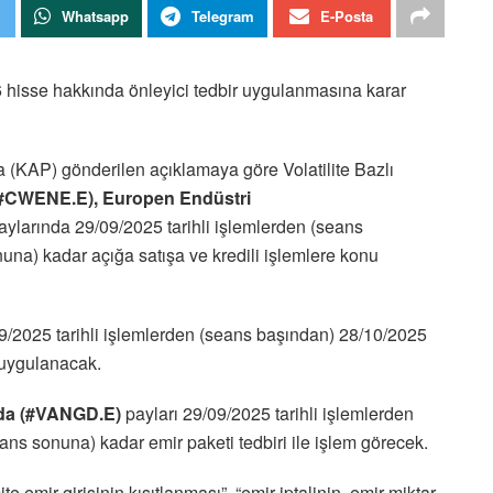
Whatsapp
Telegram
E-Posta
6 hisse hakkında önleyici tedbir uygulanmasına karar
(KAP) gönderilen açıklamaya göre Volatilite Bazlı
#C
WENE.E), Europen Endüstri
ylarında 29/09/2025 tarihli işlemlerden (seans
una) kadar açığa satışa ve kredili işlemlere konu
9/2025 tarihli işlemlerden (seans başından) 28/10/2025
s uygulanacak.
da (#VANGD.E)
payları 29/09/2025 tarihli işlemlerden
ans sonuna) kadar emir paketi tedbiri ile işlem görecek.
e emir girişinin kısıtlanması”, “emir iptalinin, emir miktar