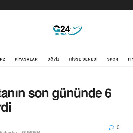
ARZ
PİYASALAR
DÖVİZ
HİSSE SENEDİ
SPOR
FI
ftanın son gününde 6
rdi
0
Haberleri
,
GUNDEM