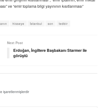
ası” ve “emir toplama bilgi yayınının kısıtlanması”
tanın
hisseye
İstanbul
son
tedbir
Next Post
Erdoğan, İngiltere Başbakanı Starmer ile
görüştü
le işaretlenmişlerdir