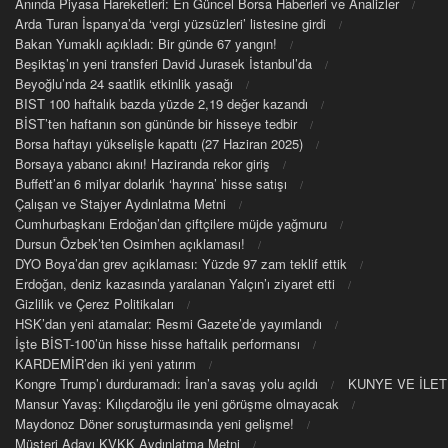
Anında Piyasa Hareketleri: En Güncel Borsa Haberleri ve Analizler
Arda Turan İspanya’da ‘vergi yüzsüzleri’ listesine girdi
Bakan Yumaklı açıkladı: Bir günde 67 yangın!
Beşiktaş’ın yeni transferi David Jurasek İstanbul’da
Beyoğlu’nda 24 saatlik etkinlik yasağı
BIST 100 haftalık bazda yüzde 2,19 değer kazandı
BİST’ten haftanın son gününde bir hisseye tedbir
Borsa haftayı yükselişle kapattı (27 Haziran 2025)
Borsaya yabancı akını! Haziranda rekor giriş
Buffett’an 6 milyar dolarlık ‘hayrına’ hisse satışı
Çalışan ve Stajyer Aydınlatma Metni
Cumhurbaşkanı Erdoğan’dan çiftçilere müjde yağmuru
Dursun Özbek’ten Osimhen açıklaması!
DYO Boya’dan grev açıklaması: Yüzde 97 zam teklif ettik
Erdoğan, deniz kazasında yaralanan Yalçın’ı ziyaret etti
Gizlilik ve Çerez Politikaları
HSK’dan yeni atamalar: Resmi Gazete’de yayımlandı
İşte BİST-100’ün hisse hisse haftalık performansı
KARDEMİR’den iki yeni yatırım
Kongre Trump’ı durduramadı: İran’a savaş yolu açıldı
KUNYE VE İLET
Mansur Yavaş: Kılıçdaroğlu ile yeni görüşme olmayacak
Maydonoz Döner soruşturmasında yeni gelişme!
Müşteri Adayı KVKK Aydınlatma Metni