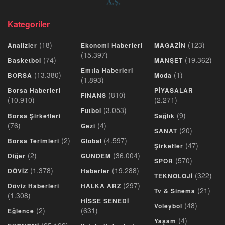
Kategoriler
(18)
(123)
Analizler
Ekonomi Haberleri
MAGAZİN
(15.397)
(74)
(19.362)
Basketbol
MANŞET
Emtia Haberleri
(13.380)
(1)
BORSA
Moda
(1.893)
Borsa Haberleri
PİYASALAR
(810)
FINANS
(10.910)
(2.271)
(3.053)
Futbol
(9)
Borsa Şirketleri
Sağlık
(76)
(4)
Gezi
(20)
SANAT
(2)
(4.597)
Borsa Terimleri
Global
(47)
Şirketler
(2)
(36.004)
Diğer
GUNDEM
(570)
SPOR
(1.378)
(19.288)
DÖVİZ
Haberler
(322)
TEKNOLOJİ
(297)
Döviz Haberleri
HALKA ARZ
(21)
Tv & Sinema
(1.308)
HİSSE SENEDİ
(48)
Voleybol
(2)
(631)
Eğlence
(4)
Yaşam