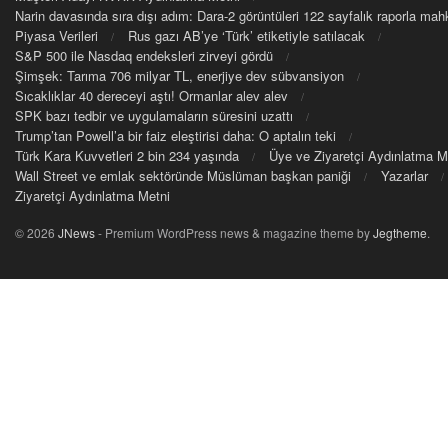
Narin davasında sıra dışı adım: Dara-2 görüntüleri 122 sayfalık raporla m
Piyasa Verileri
Rus gazı AB’ye ‘Türk’ etiketiyle satılacak
S&P 500 ile Nasdaq endeksleri zirveyi gördü
Şimşek: Tarıma 706 milyar TL, enerjiye dev sübvansiyon
Sıcaklıklar 40 dereceyi aştı! Ormanlar alev alev
SPK bazı tedbir ve uygulamaların süresini uzattı
Trump’tan Powell’a bir faiz eleştirisi daha: O aptalın teki
Türk Kara Kuvvetleri 2 bin 234 yaşında
Üye ve Ziyaretçi Aydınlatma M
Wall Street ve emlak sektöründe Müslüman başkan paniği
Yazarlar
Ziyaretçi Aydınlatma Metni
© 2026
JNews
- Premium WordPress news & magazine theme by
Jegtheme
.