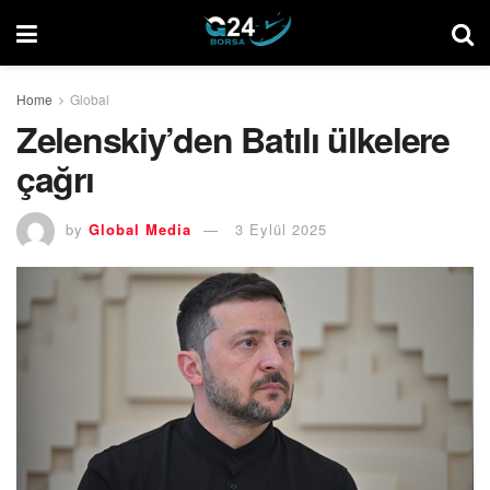
Home
Global
Zelenskiy’den Batılı ülkelere
çağrı
by
Global Media
3 Eylül 2025