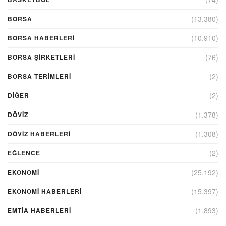
(13.380)
BORSA
(10.910)
BORSA HABERLERI
(76)
BORSA ŞIRKETLERI
(2)
BORSA TERIMLERI
(2)
DIĞER
(1.378)
DÖVİZ
(1.308)
DÖVIZ HABERLERI
(2)
EĞLENCE
(25.192)
EKONOMİ
(15.397)
EKONOMI HABERLERI
(1.893)
EMTIA HABERLERI