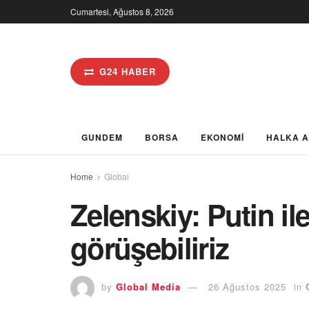
Cumartesi, Ağustos 8, 2026
G24 HABER
GUNDEM
BORSA
EKONOMİ
HALKA 
Home
Global
Zelenskiy: Putin il
görüşebiliriz
by
Global Media
26 Ağustos 2025
in