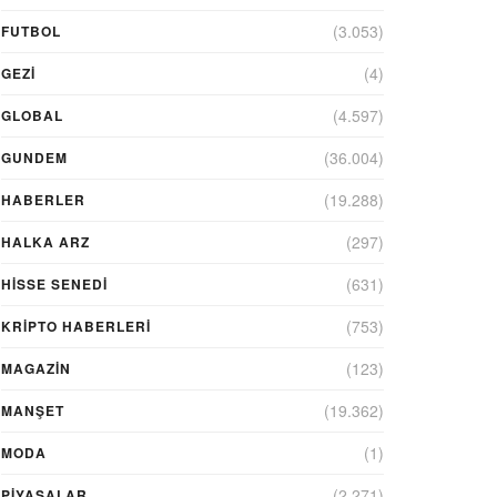
(3.053)
FUTBOL
(4)
GEZI
(4.597)
GLOBAL
(36.004)
GUNDEM
(19.288)
HABERLER
(297)
HALKA ARZ
(631)
HİSSE SENEDİ
(753)
KRIPTO HABERLERI
(123)
MAGAZİN
(19.362)
MANŞET
(1)
MODA
(2.271)
PİYASALAR