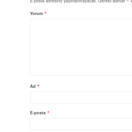
E-posta adresiniz yayınlanmayacak.
Gerekli alanlar
i
*
Yorum
*
Ad
*
E-posta
*