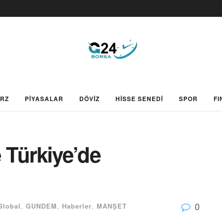
ARZ
PİYASALAR
DÖVİZ
HİSSE SENEDİ
SPOR
FI
e Türkiye’de
0
Global
,
GUNDEM
,
Haberler
,
MANŞET