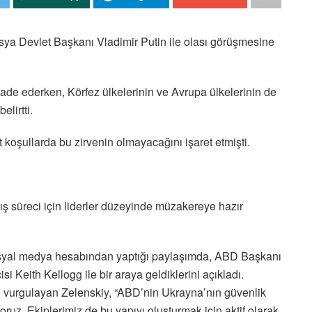
ya Devlet Başkanı Vladimir Putin ile olası görüşmesine
fade ederken, Körfez ülkelerinin ve Avrupa ülkelerinin de
lirtti.
koşullarda bu zirvenin olmayacağını işaret etmişti.
ş süreci için liderler düzeyinde müzakereye hazır
osyal medya hesabından yaptığı paylaşımda, ABD Başkanı
Keith Kellogg ile bir araya geldiklerini açıkladı.
ı vurgulayan Zelenskiy, “ABD’nin Ukrayna’nın güvenlik
ruz. Ekiplerimiz de bu yapıyı oluşturmak için aktif olarak