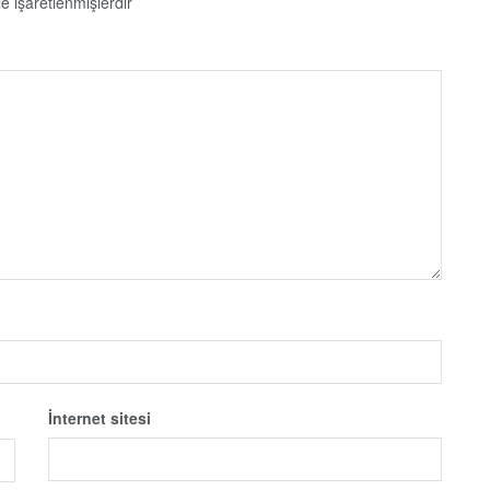
le işaretlenmişlerdir
İnternet sitesi