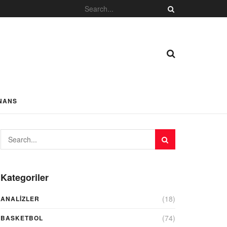
NANS
Kategoriler
(18)
ANALIZLER
(74)
BASKETBOL