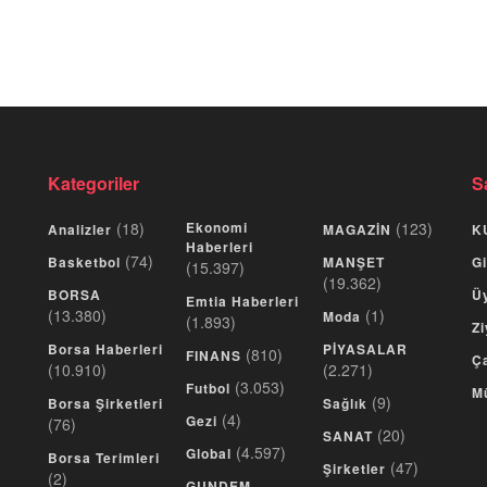
Kategoriler
S
(18)
Ekonomi
(123)
Analizler
MAGAZİN
K
Haberleri
(74)
Basketbol
MANŞET
Gi
(15.397)
(19.362)
BORSA
Üy
Emtia Haberleri
(13.380)
(1)
Moda
(1.893)
Zi
Borsa Haberleri
PİYASALAR
(810)
FINANS
Ça
(10.910)
(2.271)
(3.053)
Futbol
M
(9)
Borsa Şirketleri
Sağlık
(4)
Gezi
(76)
(20)
SANAT
(4.597)
Global
Borsa Terimleri
(47)
Şirketler
(2)
GUNDEM