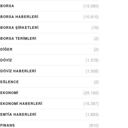
(13.380)
BORSA
(10.910)
BORSA HABERLERI
(76)
BORSA ŞIRKETLERI
(2)
BORSA TERIMLERI
(2)
DIĞER
(1.378)
DÖVİZ
(1.308)
DÖVIZ HABERLERI
(2)
EĞLENCE
(25.192)
EKONOMİ
(15.397)
EKONOMI HABERLERI
(1.893)
EMTIA HABERLERI
(810)
FINANS