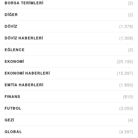
(2)
BORSA TERIMLERI
(2)
DIĞER
(1.378)
DÖVİZ
(1.308)
DÖVIZ HABERLERI
(2)
EĞLENCE
(25.192)
EKONOMİ
(15.397)
EKONOMI HABERLERI
(1.893)
EMTIA HABERLERI
(810)
FINANS
(3.053)
FUTBOL
(4)
GEZI
(4.597)
GLOBAL