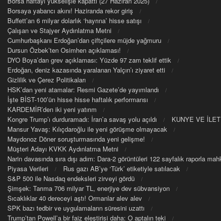
Borsa haftayı yükselişle kapattı (27 Haziran 2025)
Borsaya yabancı akını! Haziranda rekor giriş
Buffett’an 6 milyar dolarlık ‘hayrına’ hisse satışı
Çalışan ve Stajyer Aydınlatma Metni
Cumhurbaşkanı Erdoğan’dan çiftçilere müjde yağmuru
Dursun Özbek’ten Osimhen açıklaması!
DYO Boya’dan grev açıklaması: Yüzde 97 zam teklif ettik
Erdoğan, deniz kazasında yaralanan Yalçın’ı ziyaret etti
Gizlilik ve Çerez Politikaları
HSK’dan yeni atamalar: Resmi Gazete’de yayımlandı
İşte BİST-100’ün hisse hisse haftalık performansı
KARDEMİR’den iki yeni yatırım
Kongre Trump’ı durduramadı: İran’a savaş yolu açıldı
KUNYE VE İLET
Mansur Yavaş: Kılıçdaroğlu ile yeni görüşme olmayacak
Maydonoz Döner soruşturmasında yeni gelişme!
Müşteri Adayı KVKK Aydınlatma Metni
Narin davasında sıra dışı adım: Dara-2 görüntüleri 122 sayfalık raporla m
Piyasa Verileri
Rus gazı AB’ye ‘Türk’ etiketiyle satılacak
S&P 500 ile Nasdaq endeksleri zirveyi gördü
Şimşek: Tarıma 706 milyar TL, enerjiye dev sübvansiyon
Sıcaklıklar 40 dereceyi aştı! Ormanlar alev alev
SPK bazı tedbir ve uygulamaların süresini uzattı
Trump’tan Powell’a bir faiz eleştirisi daha: O aptalın teki