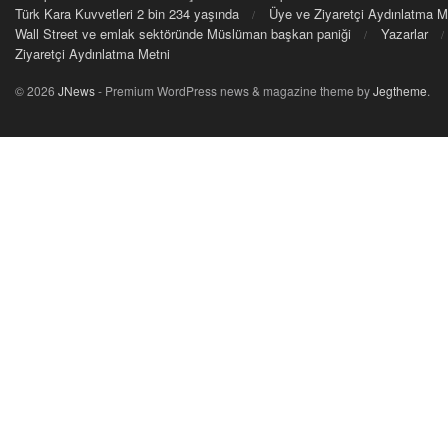
Türk Kara Kuvvetleri 2 bin 234 yaşında
Üye ve Ziyaretçi Aydınlatma M
Wall Street ve emlak sektöründe Müslüman başkan paniği
Yazarlar
Ziyaretçi Aydınlatma Metni
© 2026
JNews
- Premium WordPress news & magazine theme by
Jegtheme
.