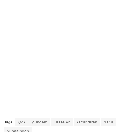
Tags:
Çok
gundem
Hisseler
kazandıran
yana
yılbaşından