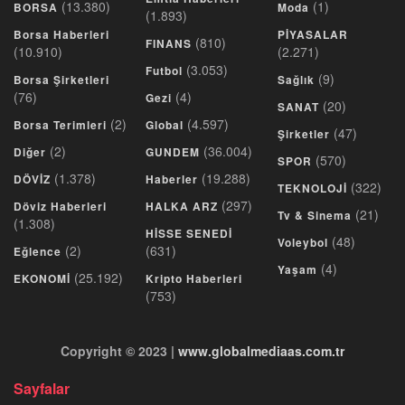
(13.380)
(1)
BORSA
Moda
(1.893)
Borsa Haberleri
PİYASALAR
(810)
FINANS
(10.910)
(2.271)
(3.053)
Futbol
(9)
Borsa Şirketleri
Sağlık
(76)
(4)
Gezi
(20)
SANAT
(2)
(4.597)
Borsa Terimleri
Global
(47)
Şirketler
(2)
(36.004)
Diğer
GUNDEM
(570)
SPOR
(1.378)
(19.288)
DÖVİZ
Haberler
(322)
TEKNOLOJİ
(297)
Döviz Haberleri
HALKA ARZ
(21)
Tv & Sinema
(1.308)
HİSSE SENEDİ
(48)
Voleybol
(2)
(631)
Eğlence
(4)
Yaşam
(25.192)
EKONOMİ
Kripto Haberleri
(753)
Copyright © 2023 |
www.globalmediaas.com.tr
Sayfalar