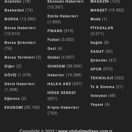
(18)
(123)
Analizler
Ekonomi Haberleri
MAGAZİN
(15.397)
(74)
(19.362)
Basketbol
MANŞET
Emtia Haberleri
(13.380)
(1)
BORSA
Moda
(1.893)
Borsa Haberleri
PİYASALAR
(810)
FINANS
(10.910)
(2.271)
(3.053)
Futbol
(9)
Borsa Şirketleri
Sağlık
(76)
(4)
Gezi
(20)
SANAT
(2)
(4.597)
Borsa Terimleri
Global
(47)
Şirketler
(2)
(36.004)
Diğer
GUNDEM
(570)
SPOR
(1.378)
(19.288)
DÖVİZ
Haberler
(322)
TEKNOLOJİ
(297)
Döviz Haberleri
HALKA ARZ
(21)
Tv & Sinema
(1.308)
HİSSE SENEDİ
(48)
Voleybol
(2)
(631)
Eğlence
(4)
Yaşam
(25.192)
EKONOMİ
Kripto Haberleri
(753)
Copyright © 2023 |
www.globalmediaas.com.tr