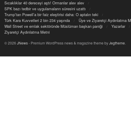
Sıcaklıklar 40 dereceyi aştı! Ormanlar alev alev
SPK bazı tedbir ve uygulamaların süresini uzattı
Trump’tan Powell’a bir faiz eleştirisi daha: O aptalın teki
Türk Kara Kuvvetleri 2 bin 234 yaşında
Üye ve Ziyaretçi Aydınlatma M
Wall Street ve emlak sektöründe Müslüman başkan paniği
Yazarlar
Ziyaretçi Aydınlatma Metni
© 2026
JNews
- Premium WordPress news & magazine theme by
Jegtheme
.