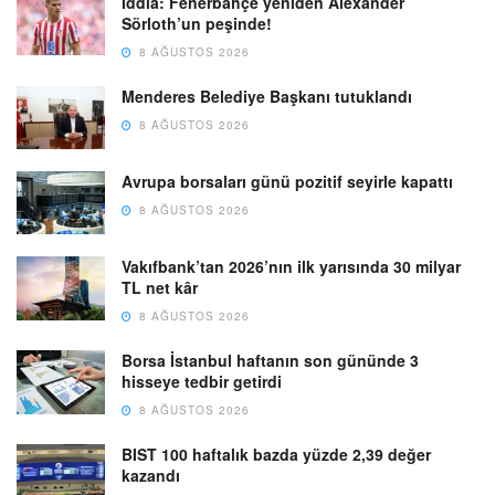
İddia: Fenerbahçe yeniden Alexander
Sörloth’un peşinde!
8 AĞUSTOS 2026
Menderes Belediye Başkanı tutuklandı
8 AĞUSTOS 2026
Avrupa borsaları günü pozitif seyirle kapattı
8 AĞUSTOS 2026
Vakıfbank’tan 2026’nın ilk yarısında 30 milyar
TL net kâr
8 AĞUSTOS 2026
Borsa İstanbul haftanın son gününde 3
hisseye tedbir getirdi
8 AĞUSTOS 2026
BIST 100 haftalık bazda yüzde 2,39 değer
kazandı