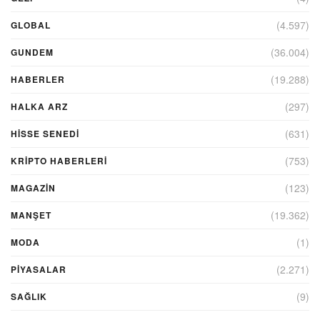
(4.597)
GLOBAL
(36.004)
GUNDEM
(19.288)
HABERLER
(297)
HALKA ARZ
(631)
HİSSE SENEDİ
(753)
KRIPTO HABERLERI
(123)
MAGAZİN
(19.362)
MANŞET
(1)
MODA
(2.271)
PİYASALAR
(9)
SAĞLIK