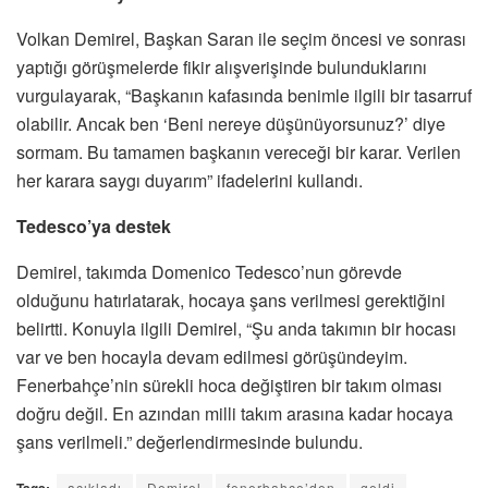
Volkan Demirel, Başkan Saran ile seçim öncesi ve sonrası
yaptığı görüşmelerde fikir alışverişinde bulunduklarını
vurgulayarak, “Başkanın kafasında benimle ilgili bir tasarruf
olabilir. Ancak ben ‘Beni nereye düşünüyorsunuz?’ diye
sormam. Bu tamamen başkanın vereceği bir karar. Verilen
her karara saygı duyarım” ifadelerini kullandı.
Tedesco’ya destek
Demirel, takımda Domenico Tedesco’nun görevde
olduğunu hatırlatarak, hocaya şans verilmesi gerektiğini
belirtti. Konuyla ilgili Demirel, “Şu anda takımın bir hocası
var ve ben hocayla devam edilmesi görüşündeyim.
Fenerbahçe’nin sürekli hoca değiştiren bir takım olması
doğru değil. En azından milli takım arasına kadar hocaya
şans verilmeli.” değerlendirmesinde bulundu.
Tags:
açıkladı
Demirel
fenerbahçe’den
geldi