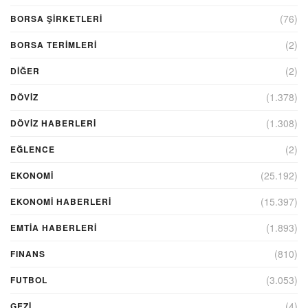
(76)
BORSA ŞIRKETLERI
(2)
BORSA TERIMLERI
(2)
DIĞER
(1.378)
DÖVİZ
(1.308)
DÖVIZ HABERLERI
(2)
EĞLENCE
(25.192)
EKONOMİ
(15.397)
EKONOMI HABERLERI
(1.893)
EMTIA HABERLERI
(810)
FINANS
(3.053)
FUTBOL
(4)
GEZI