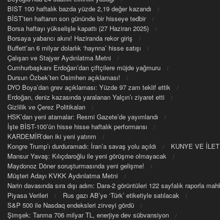
BIST 100 haftalık bazda yüzde 2,19 değer kazandı
BİST’ten haftanın son gününde bir hisseye tedbir
Borsa haftayı yükselişle kapattı (27 Haziran 2025)
Borsaya yabancı akını! Haziranda rekor giriş
Buffett’an 6 milyar dolarlık ‘hayrına’ hisse satışı
Çalışan ve Stajyer Aydınlatma Metni
Cumhurbaşkanı Erdoğan’dan çiftçilere müjde yağmuru
Dursun Özbek’ten Osimhen açıklaması!
DYO Boya’dan grev açıklaması: Yüzde 97 zam teklif ettik
Erdoğan, deniz kazasında yaralanan Yalçın’ı ziyaret etti
Gizlilik ve Çerez Politikaları
HSK’dan yeni atamalar: Resmi Gazete’de yayımlandı
İşte BİST-100’ün hisse hisse haftalık performansı
KARDEMİR’den iki yeni yatırım
Kongre Trump’ı durduramadı: İran’a savaş yolu açıldı
KUNYE VE İLET
Mansur Yavaş: Kılıçdaroğlu ile yeni görüşme olmayacak
Maydonoz Döner soruşturmasında yeni gelişme!
Müşteri Adayı KVKK Aydınlatma Metni
Narin davasında sıra dışı adım: Dara-2 görüntüleri 122 sayfalık raporla m
Piyasa Verileri
Rus gazı AB’ye ‘Türk’ etiketiyle satılacak
S&P 500 ile Nasdaq endeksleri zirveyi gördü
Şimşek: Tarıma 706 milyar TL, enerjiye dev sübvansiyon