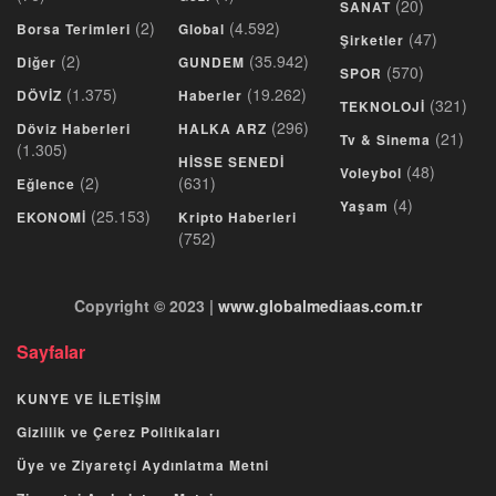
(20)
SANAT
(2)
(4.592)
Borsa Terimleri
Global
(47)
Şirketler
(2)
(35.942)
Diğer
GUNDEM
(570)
SPOR
(1.375)
(19.262)
DÖVİZ
Haberler
(321)
TEKNOLOJİ
(296)
Döviz Haberleri
HALKA ARZ
(21)
Tv & Sinema
(1.305)
HİSSE SENEDİ
(48)
Voleybol
(2)
(631)
Eğlence
(4)
Yaşam
(25.153)
EKONOMİ
Kripto Haberleri
(752)
Copyright © 2023 |
www.globalmediaas.com.tr
Sayfalar
KUNYE VE İLETİŞİM
Gizlilik ve Çerez Politikaları
Üye ve Ziyaretçi Aydınlatma Metni