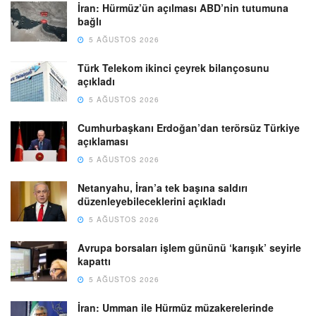
İran: Hürmüz’ün açılması ABD’nin tutumuna
bağlı
5 AĞUSTOS 2026
Türk Telekom ikinci çeyrek bilançosunu
açıkladı
5 AĞUSTOS 2026
Cumhurbaşkanı Erdoğan’dan terörsüz Türkiye
açıklaması
5 AĞUSTOS 2026
Netanyahu, İran’a tek başına saldırı
düzenleyebileceklerini açıkladı
5 AĞUSTOS 2026
Avrupa borsaları işlem gününü ‘karışık’ seyirle
kapattı
5 AĞUSTOS 2026
İran: Umman ile Hürmüz müzakerelerinde