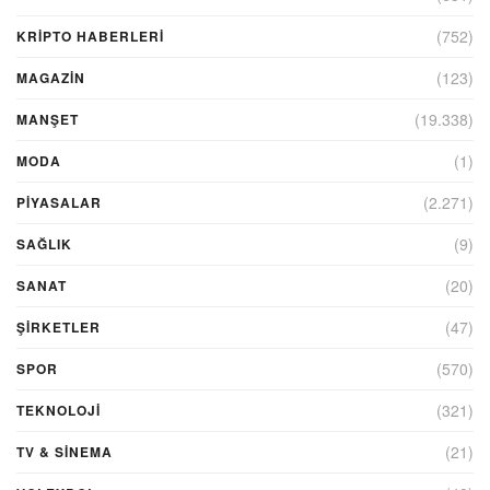
(752)
KRIPTO HABERLERI
(123)
MAGAZİN
(19.338)
MANŞET
(1)
MODA
(2.271)
PİYASALAR
(9)
SAĞLIK
(20)
SANAT
(47)
ŞIRKETLER
(570)
SPOR
(321)
TEKNOLOJİ
(21)
TV & SINEMA