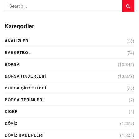
Kategoriler
(18)
ANALIZLER
(74)
BASKETBOL
(13.349)
BORSA
(10.879)
BORSA HABERLERI
(76)
BORSA ŞIRKETLERI
(2)
BORSA TERIMLERI
(2)
DIĞER
(1.375)
DÖVİZ
(1.305)
DÖVIZ HABERLERI