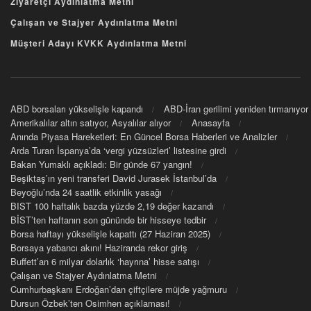
Ziyaretçi Aydınlatma Metni
Çalışan ve Stajyer Aydınlatma Metni
Müşteri Adayı KVKK Aydınlatma Metni
ABD borsaları yükselişle kapandı
ABD-İran gerilimi yeniden tırmanıyor
Amerikalılar altın satıyor, Asyalılar alıyor
Anasayfa
Anında Piyasa Hareketleri: En Güncel Borsa Haberleri ve Analizler
Arda Turan İspanya’da ‘vergi yüzsüzleri’ listesine girdi
Bakan Yumaklı açıkladı: Bir günde 67 yangın!
Beşiktaş’ın yeni transferi David Jurasek İstanbul’da
Beyoğlu’nda 24 saatlik etkinlik yasağı
BIST 100 haftalık bazda yüzde 2,19 değer kazandı
BİST’ten haftanın son gününde bir hisseye tedbir
Borsa haftayı yükselişle kapattı (27 Haziran 2025)
Borsaya yabancı akını! Haziranda rekor giriş
Buffett’an 6 milyar dolarlık ‘hayrına’ hisse satışı
Çalışan ve Stajyer Aydınlatma Metni
Cumhurbaşkanı Erdoğan’dan çiftçilere müjde yağmuru
Dursun Özbek’ten Osimhen açıklaması!