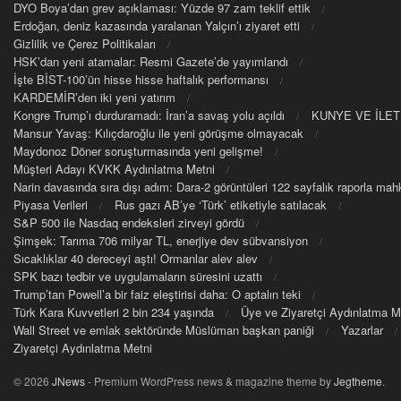
DYO Boya’dan grev açıklaması: Yüzde 97 zam teklif ettik
Erdoğan, deniz kazasında yaralanan Yalçın’ı ziyaret etti
Gizlilik ve Çerez Politikaları
HSK’dan yeni atamalar: Resmi Gazete’de yayımlandı
İşte BİST-100’ün hisse hisse haftalık performansı
KARDEMİR’den iki yeni yatırım
Kongre Trump’ı durduramadı: İran’a savaş yolu açıldı
KUNYE VE İLET
Mansur Yavaş: Kılıçdaroğlu ile yeni görüşme olmayacak
Maydonoz Döner soruşturmasında yeni gelişme!
Müşteri Adayı KVKK Aydınlatma Metni
Narin davasında sıra dışı adım: Dara-2 görüntüleri 122 sayfalık raporla m
Piyasa Verileri
Rus gazı AB’ye ‘Türk’ etiketiyle satılacak
S&P 500 ile Nasdaq endeksleri zirveyi gördü
Şimşek: Tarıma 706 milyar TL, enerjiye dev sübvansiyon
Sıcaklıklar 40 dereceyi aştı! Ormanlar alev alev
SPK bazı tedbir ve uygulamaların süresini uzattı
Trump’tan Powell’a bir faiz eleştirisi daha: O aptalın teki
Türk Kara Kuvvetleri 2 bin 234 yaşında
Üye ve Ziyaretçi Aydınlatma M
Wall Street ve emlak sektöründe Müslüman başkan paniği
Yazarlar
Ziyaretçi Aydınlatma Metni
© 2026
JNews
- Premium WordPress news & magazine theme by
Jegtheme
.