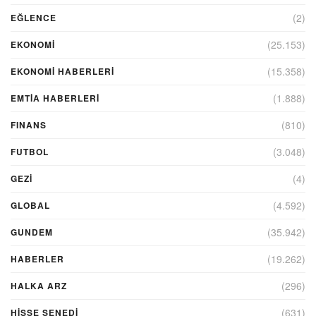
(2)
EĞLENCE
(25.153)
EKONOMİ
(15.358)
EKONOMI HABERLERI
(1.888)
EMTIA HABERLERI
(810)
FINANS
(3.048)
FUTBOL
(4)
GEZI
(4.592)
GLOBAL
(35.942)
GUNDEM
(19.262)
HABERLER
(296)
HALKA ARZ
(631)
HİSSE SENEDİ