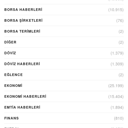
(10.915)
BORSA HABERLERI
(76)
BORSA ŞIRKETLERI
(2)
BORSA TERIMLERI
(2)
DIĞER
(1.379)
DÖVİZ
(1.309)
DÖVIZ HABERLERI
(2)
EĞLENCE
(25.199)
EKONOMİ
(15.404)
EKONOMI HABERLERI
(1.894)
EMTIA HABERLERI
(810)
FINANS