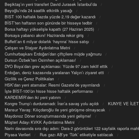
Beşiktaş’ın yeni transferi David Jurasek İstanbul’da
Beyoğlu’nda 24 saatlik etkinlik yasağı
BIST 100 haftalık bazda yüzde 2,19 değer kazandı
BİST’ten haftanın son gününde bir hisseye tedbir
Borsa haftayı yükselişle kapattı (27 Haziran 2025)
Borsaya yabancı akını! Haziranda rekor giriş
Buffett’an 6 milyar dolarlık ‘hayrına’ hisse satışı
Çalışan ve Stajyer Aydınlatma Metni
Cumhurbaşkanı Erdoğan’dan çiftçilere müjde yağmuru
Dursun Özbek’ten Osimhen açıklaması!
DYO Boya’dan grev açıklaması: Yüzde 97 zam teklif ettik
Erdoğan, deniz kazasında yaralanan Yalçın’ı ziyaret etti
Gizlilik ve Çerez Politikaları
HSK’dan yeni atamalar: Resmi Gazete’de yayımlandı
İşte BİST-100’ün hisse hisse haftalık performansı
KARDEMİR’den iki yeni yatırım
Kongre Trump’ı durduramadı: İran’a savaş yolu açıldı
KUNYE VE İLET
Mansur Yavaş: Kılıçdaroğlu ile yeni görüşme olmayacak
Maydonoz Döner soruşturmasında yeni gelişme!
Müşteri Adayı KVKK Aydınlatma Metni
Narin davasında sıra dışı adım: Dara-2 görüntüleri 122 sayfalık raporla m
Piyasa Verileri
Rus gazı AB’ye ‘Türk’ etiketiyle satılacak