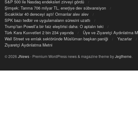
S&P 500 ile Nasdaq endeksleri zirveyi gördü
Şimşek: Tarıma 706 milyar TL, enerjiye dev sübvansiyon
Sıcaklıklar 40 dereceyi aştı! Ormanlar alev alev
SPK bazı tedbir ve uygulamaların süresini uzattı
Trump’tan Powell’a bir faiz eleştirisi daha: O aptalın teki
Türk Kara Kuvvetleri 2 bin 234 yaşında
Üye ve Ziyaretçi Aydınlatma M
Wall Street ve emlak sektöründe Müslüman başkan paniği
Yazarlar
Ziyaretçi Aydınlatma Metni
© 2026
JNews
- Premium WordPress news & magazine theme by
Jegtheme
.