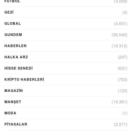
(3.059)
FUTBOL
(4)
GEZI
(4.601)
GLOBAL
(36.040)
GUNDEM
(19.313)
HABERLER
(297)
HALKA ARZ
(631)
HİSSE SENEDİ
(753)
KRIPTO HABERLERI
(123)
MAGAZİN
(19.391)
MANŞET
(1)
MODA
(2.271)
PİYASALAR