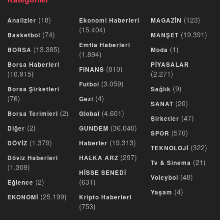
(18)
(123)
Analizler
Ekonomi Haberleri
MAGAZİN
(15.404)
(74)
(19.391)
Basketbol
MANŞET
Emtia Haberleri
(13.385)
(1)
BORSA
Moda
(1.894)
Borsa Haberleri
PİYASALAR
(810)
FINANS
(10.915)
(2.271)
(3.059)
Futbol
(9)
Borsa Şirketleri
Sağlık
(76)
(4)
Gezi
(20)
SANAT
(2)
(4.601)
Borsa Terimleri
Global
(47)
Şirketler
(2)
(36.040)
Diğer
GUNDEM
(570)
SPOR
(1.379)
(19.313)
DÖVİZ
Haberler
(322)
TEKNOLOJİ
(297)
Döviz Haberleri
HALKA ARZ
(21)
Tv & Sinema
(1.309)
HİSSE SENEDİ
(48)
Voleybol
(2)
(631)
Eğlence
(4)
Yaşam
(25.199)
EKONOMİ
Kripto Haberleri
(753)