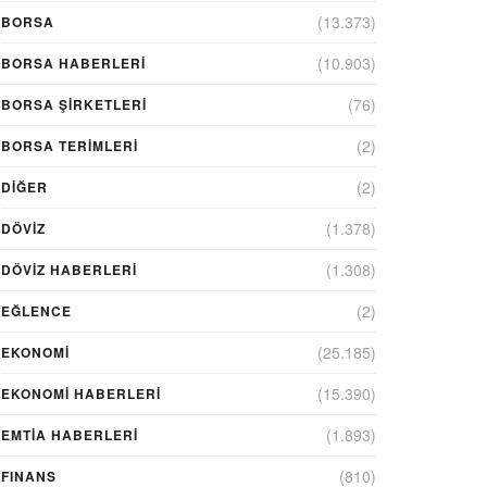
(13.373)
BORSA
(10.903)
BORSA HABERLERI
(76)
BORSA ŞIRKETLERI
(2)
BORSA TERIMLERI
(2)
DIĞER
(1.378)
DÖVİZ
(1.308)
DÖVIZ HABERLERI
(2)
EĞLENCE
(25.185)
EKONOMİ
(15.390)
EKONOMI HABERLERI
(1.893)
EMTIA HABERLERI
(810)
FINANS