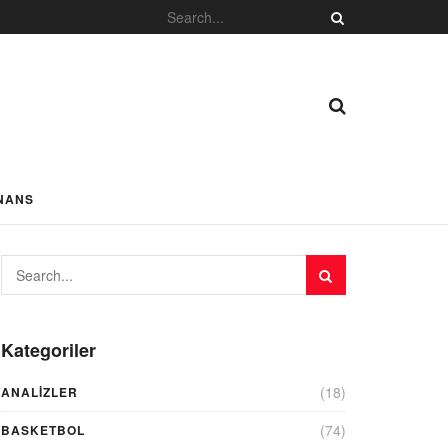
NANS
Kategoriler
(18)
ANALIZLER
(74)
BASKETBOL