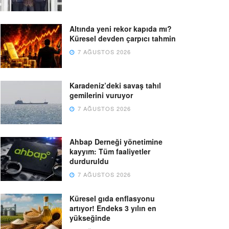
Altında yeni rekor kapıda mı?
Küresel devden çarpıcı tahmin
7 AĞUSTOS 2026
Karadeniz’deki savaş tahıl
gemilerini vuruyor
7 AĞUSTOS 2026
Ahbap Derneği yönetimine
kayyım: Tüm faaliyetler
durduruldu
7 AĞUSTOS 2026
Küresel gıda enflasyonu
artıyor! Endeks 3 yılın en
yükseğinde