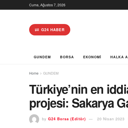
Cuma, Ağustos 7, 2026
G24 HABER
GUNDEM
BORSA
EKONOMİ
HALKA 
Home
GUNDEM
Türkiye’nin en iddia
projesi: Sakarya G
by
G24 Borsa (Editör)
20 Nisan 2023