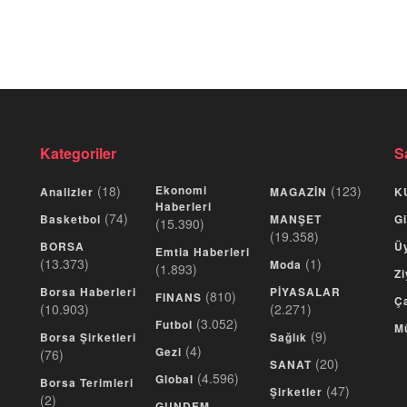
Kategoriler
S
(18)
Ekonomi
(123)
Analizler
MAGAZİN
K
Haberleri
(74)
Basketbol
MANŞET
Gi
(15.390)
(19.358)
BORSA
Üy
Emtia Haberleri
(13.373)
(1)
Moda
(1.893)
Zi
Borsa Haberleri
PİYASALAR
(810)
FINANS
Ça
(10.903)
(2.271)
(3.052)
Futbol
M
(9)
Borsa Şirketleri
Sağlık
(4)
Gezi
(76)
(20)
SANAT
(4.596)
Global
Borsa Terimleri
(47)
Şirketler
(2)
GUNDEM