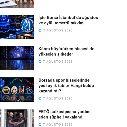
İşte Borsa İstanbul’da ağustos
ve eylül temettü takvimi
7 AĞUSTOS 2026
Kârını büyütürken hissesi de
yükselen şirketler
7 AĞUSTOS 2026
Borsada spor hisselerinde
yedi aylık tablo: Hangi kulüp
kazandırdı?
7 AĞUSTOS 2026
FETÖ suikastçısına yardım
eden şüpheli yakalandı
7 AĞUSTOS 2026