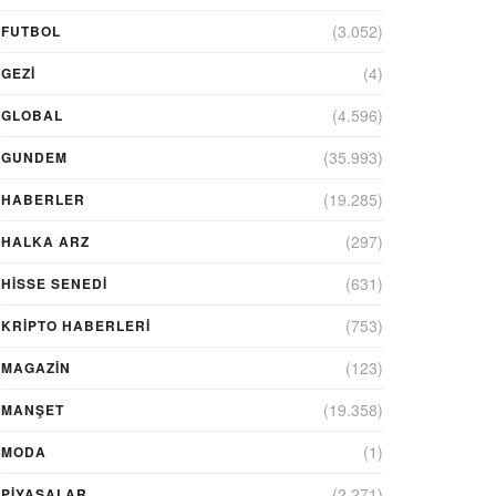
(3.052)
FUTBOL
(4)
GEZI
(4.596)
GLOBAL
(35.993)
GUNDEM
(19.285)
HABERLER
(297)
HALKA ARZ
(631)
HİSSE SENEDİ
(753)
KRIPTO HABERLERI
(123)
MAGAZİN
(19.358)
MANŞET
(1)
MODA
(2.271)
PİYASALAR