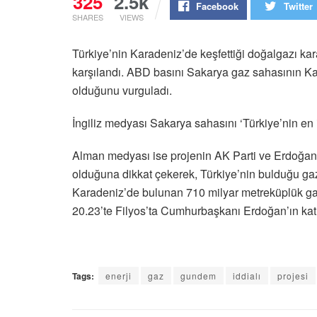
325
2.5k
Facebook
Twitter
SHARES
VIEWS
Türkiye’nin Karadeniz’de keşfettiği doğalgazı ka
karşılandı. ABD basını Sakarya gaz sahasının K
olduğunu vurguladı.
İngiliz medyası Sakarya sahasını ‘Türkiye’nin en id
Alman medyası ise projenin AK Parti ve Erdoğan’
olduğuna dikkat çekerek, Türkiye’nin bulduğu gazı
Karadeniz’de bulunan 710 milyar metreküplük gaz
20.23’te Filyos’ta Cumhurbaşkanı Erdoğan’ın katı
Tags:
enerji
gaz
gundem
iddialı
projesi