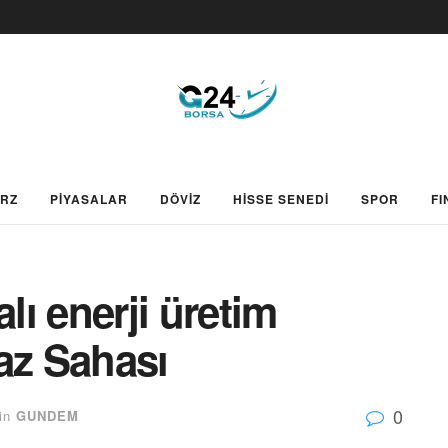
ARZ
PİYASALAR
DÖVİZ
HİSSE SENEDİ
SPOR
FI
lı enerji üretim
az Sahası
0
in
GUNDEM