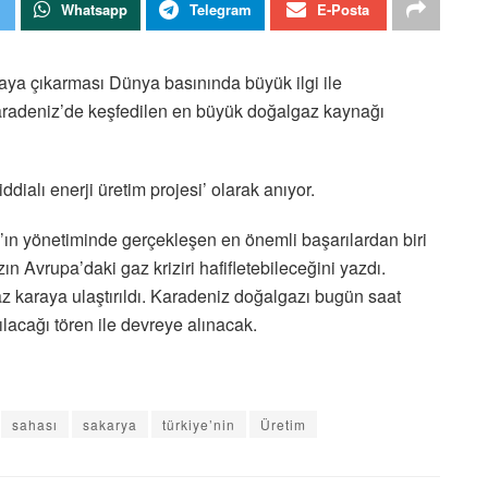
Whatsapp
Telegram
E-Posta
raya çıkarması Dünya basınında büyük ilgi ile
aradeniz’de keşfedilen en büyük doğalgaz kaynağı
dialı enerji üretim projesi’ olarak anıyor.
ın yönetiminde gerçekleşen en önemli başarılardan biri
n Avrupa’daki gaz kriziri hafifletebileceğini yazdı.
 karaya ulaştırıldı. Karadeniz doğalgazı bugün saat
lacağı tören ile devreye alınacak.
sahası
sakarya
türkiye’nin
Üretim