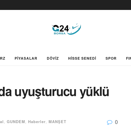
ARZ
PİYASALAR
DÖVİZ
HİSSE SENEDİ
SPOR
FI
da uyuşturucu yüklü
0
al
,
GUNDEM
,
Haberler
,
MANŞET