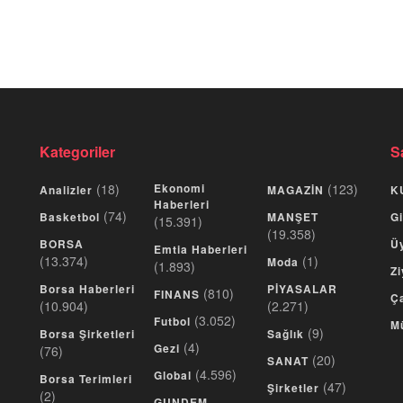
Kategoriler
S
(18)
Ekonomi
(123)
Analizler
MAGAZİN
K
Haberleri
(74)
Basketbol
MANŞET
Gi
(15.391)
(19.358)
BORSA
Üy
Emtia Haberleri
(13.374)
(1)
Moda
(1.893)
Zi
Borsa Haberleri
PİYASALAR
(810)
FINANS
Ça
(10.904)
(2.271)
(3.052)
Futbol
M
(9)
Borsa Şirketleri
Sağlık
(4)
Gezi
(76)
(20)
SANAT
(4.596)
Global
Borsa Terimleri
(47)
Şirketler
(2)
GUNDEM