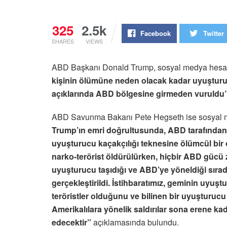
325
2.5k
Facebook
Twitter
SHARES
VIEWS
ABD Başkanı Donald Trump, sosyal medya hesab
kişinin ölümüne neden olacak kadar uyuşturucu
açıklarında ABD bölgesine girmeden vuruldu
ABD Savunma Bakanı Pete Hegseth ise sosyal m
Trump’ın emri doğrultusunda, ABD tarafından t
uyuşturucu kaçakçılığı teknesine ölümcül bi
narko-terörist öldürülürken, hiçbir ABD gücü
uyuşturucu taşıdığı ve ABD’ye yöneldiği sırad
gerçekleştirildi. İstihbaratımız, geminin uyuşt
teröristler olduğunu ve bilinen bir uyuşturucu tr
Amerikalılara yönelik saldırılar sona erene k
edecektir”
açıklamasında bulundu.