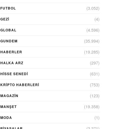
(3.052)
FUTBOL
(4)
GEZI
(4.596)
GLOBAL
(35.994)
GUNDEM
(19.285)
HABERLER
(297)
HALKA ARZ
(631)
HİSSE SENEDİ
(753)
KRIPTO HABERLERI
(123)
MAGAZİN
(19.358)
MANŞET
(1)
MODA
(2.271)
PİYASALAR