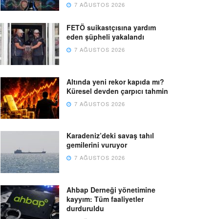
7 AĞUSTOS 2026
FETÖ suikastçısına yardım
eden şüpheli yakalandı
7 AĞUSTOS 2026
Altında yeni rekor kapıda mı?
Küresel devden çarpıcı tahmin
7 AĞUSTOS 2026
Karadeniz’deki savaş tahıl
gemilerini vuruyor
7 AĞUSTOS 2026
Ahbap Derneği yönetimine
kayyım: Tüm faaliyetler
durduruldu