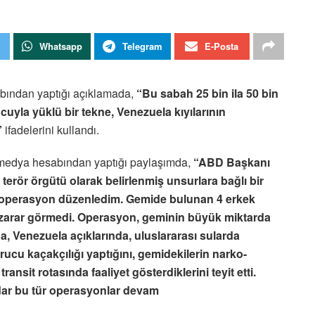
Whatsapp
Telegram
E-Posta
ından yaptığı açıklamada,
“Bu sabah 25 bin ila 50 bin
yla yüklü bir tekne, Venezuela kıyılarının
”
ifadelerini kullandı.
edya hesabından yaptığı paylaşımda,
“ABD Başkanı
erör örgütü olarak belirlenmiş unsurlara bağlı bir
r operasyon düzenledim. Gemide bulunan 4 erkek
 zarar görmedi. Operasyon, geminin büyük miktarda
a, Venezuela açıklarında, uluslararası sularda
urucu kaçakçılığı yaptığını, gemidekilerin narko-
ansit rotasında faaliyet gösterdiklerini teyit etti.
adar bu tür operasyonlar devam