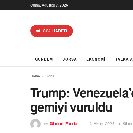
Cuma, Ağustos 7, 2026
G24 HABER
GUNDEM
BORSA
EKONOMİ
HALKA 
Home
Global
Trump: Venezuela’
gemiyi vuruldu
by
Global Media
3 Ekim 2025
in
Glob