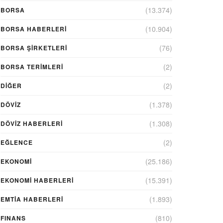
(13.374)
BORSA
(10.904)
BORSA HABERLERI
(76)
BORSA ŞIRKETLERI
(2)
BORSA TERIMLERI
(2)
DIĞER
(1.378)
DÖVİZ
(1.308)
DÖVIZ HABERLERI
(2)
EĞLENCE
(25.186)
EKONOMİ
(15.391)
EKONOMI HABERLERI
(1.893)
EMTIA HABERLERI
(810)
FINANS