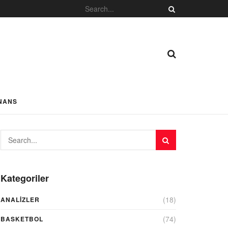
NANS
Kategoriler
(18)
ANALIZLER
(74)
BASKETBOL