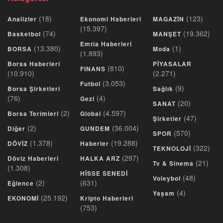
(18)
(123)
Analizler
Ekonomi Haberleri
MAGAZİN
(15.397)
(74)
(19.362)
Basketbol
MANŞET
Emtia Haberleri
(13.380)
(1)
BORSA
Moda
(1.893)
Borsa Haberleri
PİYASALAR
(810)
FINANS
(10.910)
(2.271)
(3.053)
Futbol
(9)
Borsa Şirketleri
Sağlık
(76)
(4)
Gezi
(20)
SANAT
(2)
(4.597)
Borsa Terimleri
Global
(47)
Şirketler
(2)
(36.004)
Diğer
GUNDEM
(570)
SPOR
(1.378)
(19.288)
DÖVİZ
Haberler
(322)
TEKNOLOJİ
(297)
Döviz Haberleri
HALKA ARZ
(21)
Tv & Sinema
(1.308)
HİSSE SENEDİ
(48)
Voleybol
(2)
(631)
Eğlence
(4)
Yaşam
(25.192)
EKONOMİ
Kripto Haberleri
(753)