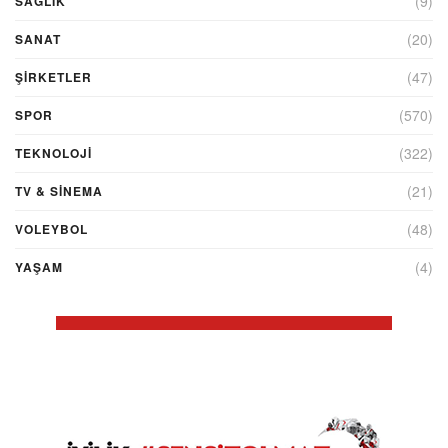
(9)
SAĞLIK
(20)
SANAT
(47)
ŞIRKETLER
(570)
SPOR
(322)
TEKNOLOJİ
(21)
TV & SINEMA
(48)
VOLEYBOL
(4)
YAŞAM