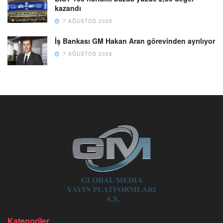
kazandı
7 AĞUSTOS 2026
İş Bankası GM Hakan Aran görevinden ayrılıyor
7 AĞUSTOS 2026
Kategoriler