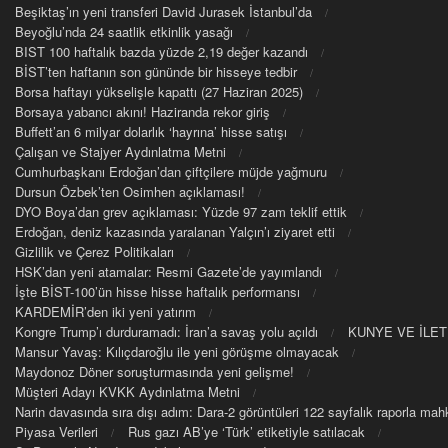
Beşiktaş’ın yeni transferi David Jurasek İstanbul’da
Beyoğlu’nda 24 saatlik etkinlik yasağı
BIST 100 haftalık bazda yüzde 2,19 değer kazandı
BİST’ten haftanın son gününde bir hisseye tedbir
Borsa haftayı yükselişle kapattı (27 Haziran 2025)
Borsaya yabancı akını! Haziranda rekor giriş
Buffett’an 6 milyar dolarlık ‘hayrına’ hisse satışı
Çalışan ve Stajyer Aydınlatma Metni
Cumhurbaşkanı Erdoğan’dan çiftçilere müjde yağmuru
Dursun Özbek’ten Osimhen açıklaması!
DYO Boya’dan grev açıklaması: Yüzde 97 zam teklif ettik
Erdoğan, deniz kazasında yaralanan Yalçın’ı ziyaret etti
Gizlilik ve Çerez Politikaları
HSK’dan yeni atamalar: Resmi Gazete’de yayımlandı
İşte BİST-100’ün hisse hisse haftalık performansı
KARDEMİR’den iki yeni yatırım
Kongre Trump’ı durduramadı: İran’a savaş yolu açıldı
KUNYE VE İLET
Mansur Yavaş: Kılıçdaroğlu ile yeni görüşme olmayacak
Maydonoz Döner soruşturmasında yeni gelişme!
Müşteri Adayı KVKK Aydınlatma Metni
Narin davasında sıra dışı adım: Dara-2 görüntüleri 122 sayfalık raporla m
Piyasa Verileri
Rus gazı AB’ye ‘Türk’ etiketiyle satılacak