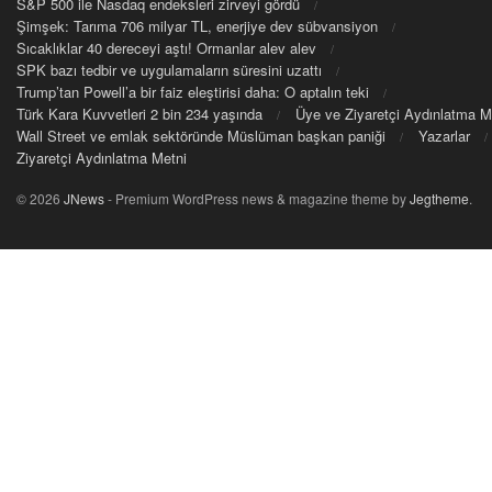
S&P 500 ile Nasdaq endeksleri zirveyi gördü
Şimşek: Tarıma 706 milyar TL, enerjiye dev sübvansiyon
Sıcaklıklar 40 dereceyi aştı! Ormanlar alev alev
SPK bazı tedbir ve uygulamaların süresini uzattı
Trump’tan Powell’a bir faiz eleştirisi daha: O aptalın teki
Türk Kara Kuvvetleri 2 bin 234 yaşında
Üye ve Ziyaretçi Aydınlatma M
Wall Street ve emlak sektöründe Müslüman başkan paniği
Yazarlar
Ziyaretçi Aydınlatma Metni
© 2026
JNews
- Premium WordPress news & magazine theme by
Jegtheme
.