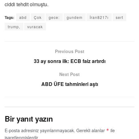
ciddi tehdit olmuştu.
Tags:
abd
Çok
gece:
gundem
İran8217ı
sert
trump,
vuracak
Previous Post
33 ay sonra ilk: ECB faiz artırdı
Next Post
ABD ÜFE tahminleri aştı
Bir yanıt yazın
E-posta adresiniz yayınlanmayacak.
Gerekli alanlar
ile
*
işaretlenmişlerdir