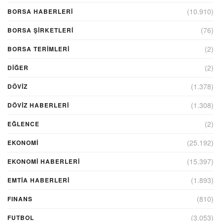
(10.910)
BORSA HABERLERI
(76)
BORSA ŞIRKETLERI
(2)
BORSA TERIMLERI
(2)
DIĞER
(1.378)
DÖVİZ
(1.308)
DÖVIZ HABERLERI
(2)
EĞLENCE
(25.192)
EKONOMİ
(15.397)
EKONOMI HABERLERI
(1.893)
EMTIA HABERLERI
(810)
FINANS
(3.053)
FUTBOL