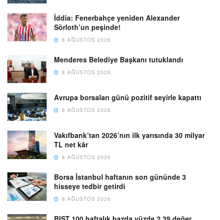
İddia: Fenerbahçe yeniden Alexander
Sörloth’un peşinde!
8 AĞUSTOS 2026
Menderes Belediye Başkanı tutuklandı
8 AĞUSTOS 2026
Avrupa borsaları günü pozitif seyirle kapattı
8 AĞUSTOS 2026
Vakıfbank’tan 2026’nın ilk yarısında 30 milyar
TL net kâr
8 AĞUSTOS 2026
Borsa İstanbul haftanın son gününde 3
hisseye tedbir getirdi
8 AĞUSTOS 2026
BIST 100 haftalık bazda yüzde 2,39 değer