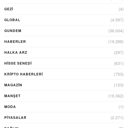
(4)
GEZI
(4.597)
GLOBAL
(36.004)
GUNDEM
(19.288)
HABERLER
(297)
HALKA ARZ
(631)
HİSSE SENEDİ
(753)
KRIPTO HABERLERI
(123)
MAGAZİN
(19.362)
MANŞET
(1)
MODA
(2.271)
PİYASALAR