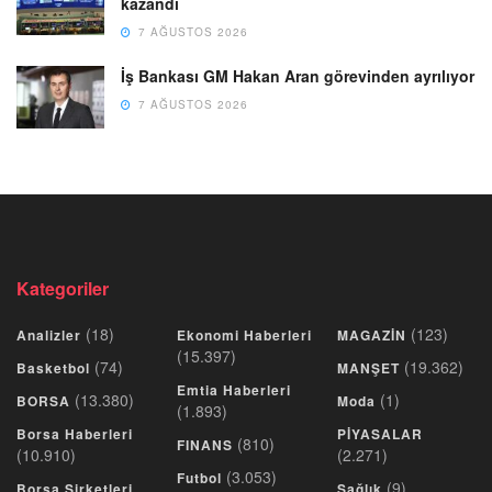
kazandı
7 AĞUSTOS 2026
İş Bankası GM Hakan Aran görevinden ayrılıyor
7 AĞUSTOS 2026
Kategoriler
(18)
(123)
Analizler
Ekonomi Haberleri
MAGAZİN
(15.397)
(74)
(19.362)
Basketbol
MANŞET
Emtia Haberleri
(13.380)
(1)
BORSA
Moda
(1.893)
Borsa Haberleri
PİYASALAR
(810)
FINANS
(10.910)
(2.271)
(3.053)
Futbol
(9)
Borsa Şirketleri
Sağlık