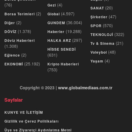
(76)
(4)
Gezi
(20)
SANAT
(2)
(4.597)
Borsa Terimleri
Global
(47)
Şirketler
(2)
(36.004)
Diğer
GUNDEM
(570)
SPOR
(1.378)
(19.288)
DÖVİZ
Haberler
(322)
TEKNOLOJİ
(297)
Döviz Haberleri
HALKA ARZ
(21)
Tv & Sinema
(1.308)
HİSSE SENEDİ
(48)
Voleybol
(2)
(631)
Eğlence
(4)
Yaşam
(25.192)
EKONOMİ
Kripto Haberleri
(753)
Copyright © 2023 |
www.globalmediaas.com.tr
Sayfalar
KUNYE VE İLETİŞİM
Gizlilik ve Çerez Politikaları
Üye ve Ziyaretçi Aydınlatma Metni