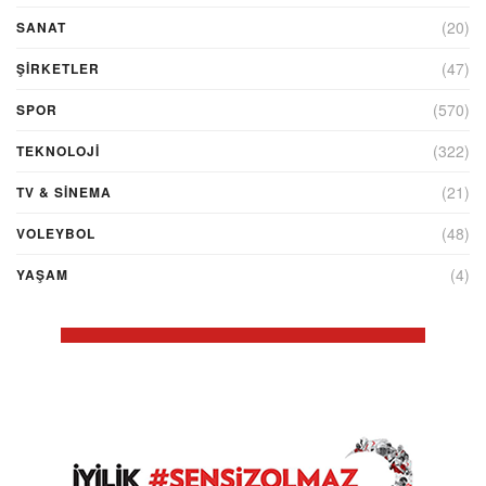
(20)
SANAT
(47)
ŞIRKETLER
(570)
SPOR
(322)
TEKNOLOJİ
(21)
TV & SINEMA
(48)
VOLEYBOL
(4)
YAŞAM