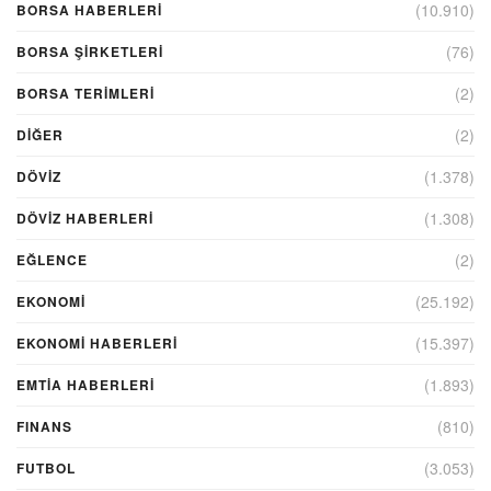
(10.910)
BORSA HABERLERI
(76)
BORSA ŞIRKETLERI
(2)
BORSA TERIMLERI
(2)
DIĞER
(1.378)
DÖVİZ
(1.308)
DÖVIZ HABERLERI
(2)
EĞLENCE
(25.192)
EKONOMİ
(15.397)
EKONOMI HABERLERI
(1.893)
EMTIA HABERLERI
(810)
FINANS
(3.053)
FUTBOL