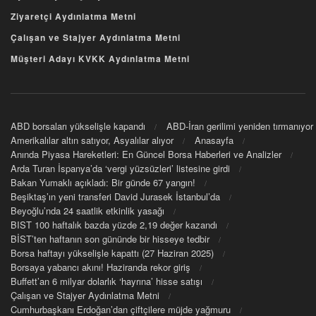
Ziyaretçi Aydınlatma Metni
Çalışan ve Stajyer Aydınlatma Metni
Müşteri Adayı KVKK Aydınlatma Metni
ABD borsaları yükselişle kapandı
ABD-İran gerilimi yeniden tırmanıyor
Amerikalılar altın satıyor, Asyalılar alıyor
Anasayfa
Anında Piyasa Hareketleri: En Güncel Borsa Haberleri ve Analizler
Arda Turan İspanya’da ‘vergi yüzsüzleri’ listesine girdi
Bakan Yumaklı açıkladı: Bir günde 67 yangın!
Beşiktaş’ın yeni transferi David Jurasek İstanbul’da
Beyoğlu’nda 24 saatlik etkinlik yasağı
BIST 100 haftalık bazda yüzde 2,19 değer kazandı
BİST’ten haftanın son gününde bir hisseye tedbir
Borsa haftayı yükselişle kapattı (27 Haziran 2025)
Borsaya yabancı akını! Haziranda rekor giriş
Buffett’an 6 milyar dolarlık ‘hayrına’ hisse satışı
Çalışan ve Stajyer Aydınlatma Metni
Cumhurbaşkanı Erdoğan’dan çiftçilere müjde yağmuru