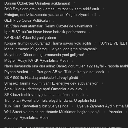
Dursun Özbek’ten Osimhen açıklaması!
DYO Boya’dan grev açıklaması: Yüzde 97 zam teklif ettik
Erdoğan, deniz kazasında yaralanan Yalçın’ı ziyaret etti
Gizlilik ve Çerez Politikaları
HSK’dan yeni atamalar: Resmi Gazete’de yayımlandı
İşte BİST-100’ün hisse hisse haftalık performansı
KARDEMİR’den iki yeni yatırım
Kongre Trump’ı durduramadı: İran’a savaş yolu açıldı
KUNYE VE İLET
Mansur Yavaş: Kılıçdaroğlu ile yeni görüşme olmayacak
Maydonoz Döner soruşturmasında yeni gelişme!
Müşteri Adayı KVKK Aydınlatma Metni
Narin davasında sıra dışı adım: Dara-2 görüntüleri 122 sayfalık raporla m
Piyasa Verileri
Rus gazı AB’ye ‘Türk’ etiketiyle satılacak
S&P 500 ile Nasdaq endeksleri zirveyi gördü
Şimşek: Tarıma 706 milyar TL, enerjiye dev sübvansiyon
Sıcaklıklar 40 dereceyi aştı! Ormanlar alev alev
SPK bazı tedbir ve uygulamaların süresini uzattı
Trump’tan Powell’a bir faiz eleştirisi daha: O aptalın teki
Türk Kara Kuvvetleri 2 bin 234 yaşında
Üye ve Ziyaretçi Aydınlatma M
Wall Street ve emlak sektöründe Müslüman başkan paniği
Yazarlar
Ziyaretçi Aydınlatma Metni
© 2026
JNews
- Premium WordPress news & magazine theme by
Jegtheme
.