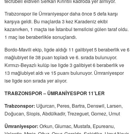
tecrübeli eldiven Serkan Kırıntılı kadroda yer almıyor.
Trabzonspor ile Ümraniyespor daha önce 5 defa karşı
karşıya geldi. Bu maçlarda 3 kez Karadeniz ekibi
kazanırken, 1 maçta ise İstanbul temsilcisi gülen taraf oldu.
1 maç ise beraberlikle sonuçlandı.
Bordo-Mavili ekip, ligde aldığı 11 galibiyet 5 beraberlik ve 6
mağlubiyet ile 38 puan topladı ve 6. sırada bulunuyor.
Kırmızı-Beyazlı kulüp ise ligde 3 galibiyet 6 beraberlik ve
13 mağlubiyet aldı ve 15 puanı bulunuyor. Ümraniyespor
ise ligde son sırada yer alıyor.
TRABZONSPOR – ÜMRANİYESPOR 11’LER
Trabzonspor:
Uğurcan, Peres, Bartra, Denswil, Larsen,
Doğucan, Siopis, Abdülkadir, Trezeguet, Gomez, Umut
Ümraniyespor:
Orkun, Glumac, Mustafa, Epureanu,
Valentin, Mrsic, Oğuz, Onur, Geraldo, Sekidika, Umut Nayir