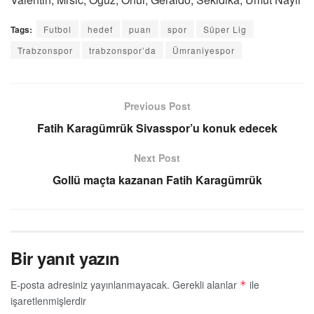
Tags:
Futbol
hedef
puan
spor
Süper Lig
Trabzonspor
trabzonspor’da
Ümraniyespor
Previous Post
Fatih Karagümrük Sivasspor’u konuk edecek
Next Post
Gollü maçta kazanan Fatih Karagümrük
Bir yanıt yazın
E-posta adresiniz yayınlanmayacak.
Gerekli alanlar
ile
*
işaretlenmişlerdir