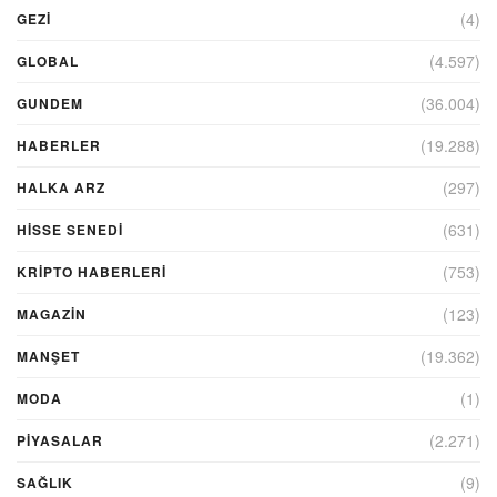
(4)
GEZI
(4.597)
GLOBAL
(36.004)
GUNDEM
(19.288)
HABERLER
(297)
HALKA ARZ
(631)
HİSSE SENEDİ
(753)
KRIPTO HABERLERI
(123)
MAGAZİN
(19.362)
MANŞET
(1)
MODA
(2.271)
PİYASALAR
(9)
SAĞLIK