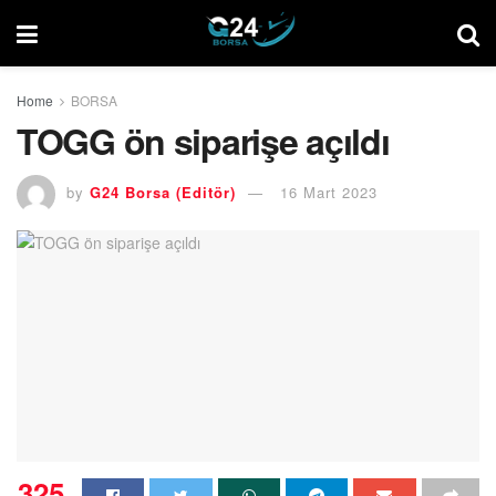
Home
BORSA
TOGG ön siparişe açıldı
by
G24 Borsa (Editör)
16 Mart 2023
325