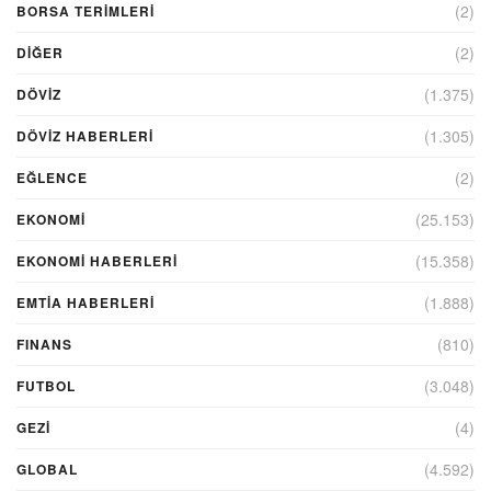
(2)
BORSA TERIMLERI
(2)
DIĞER
(1.375)
DÖVİZ
(1.305)
DÖVIZ HABERLERI
(2)
EĞLENCE
(25.153)
EKONOMİ
(15.358)
EKONOMI HABERLERI
(1.888)
EMTIA HABERLERI
(810)
FINANS
(3.048)
FUTBOL
(4)
GEZI
(4.592)
GLOBAL