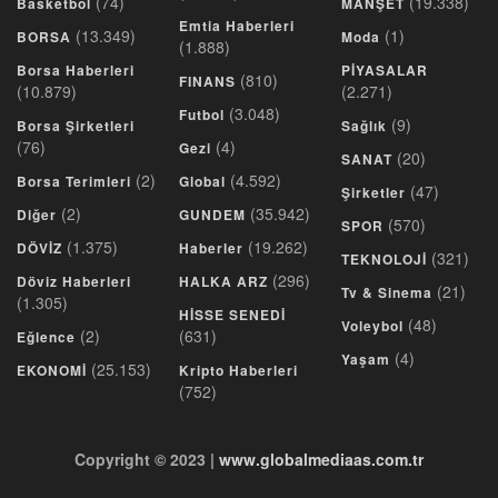
(74)
(19.338)
Basketbol
MANŞET
Emtia Haberleri
(13.349)
(1)
BORSA
Moda
(1.888)
Borsa Haberleri
PİYASALAR
(810)
FINANS
(10.879)
(2.271)
(3.048)
Futbol
(9)
Borsa Şirketleri
Sağlık
(76)
(4)
Gezi
(20)
SANAT
(2)
(4.592)
Borsa Terimleri
Global
(47)
Şirketler
(2)
(35.942)
Diğer
GUNDEM
(570)
SPOR
(1.375)
(19.262)
DÖVİZ
Haberler
(321)
TEKNOLOJİ
(296)
Döviz Haberleri
HALKA ARZ
(21)
Tv & Sinema
(1.305)
HİSSE SENEDİ
(48)
Voleybol
(2)
(631)
Eğlence
(4)
Yaşam
(25.153)
EKONOMİ
Kripto Haberleri
(752)
Copyright © 2023 |
www.globalmediaas.com.tr