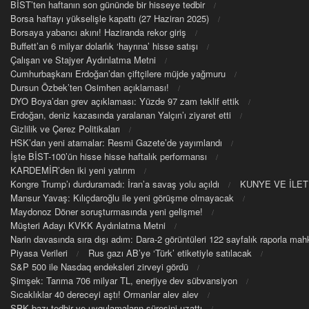
BİST’ten haftanın son gününde bir hisseye tedbir
Borsa haftayı yükselişle kapattı (27 Haziran 2025)
Borsaya yabancı akını! Haziranda rekor giriş
Buffett’an 6 milyar dolarlık ‘hayrına’ hisse satışı
Çalışan ve Stajyer Aydınlatma Metni
Cumhurbaşkanı Erdoğan’dan çiftçilere müjde yağmuru
Dursun Özbek’ten Osimhen açıklaması!
DYO Boya’dan grev açıklaması: Yüzde 97 zam teklif ettik
Erdoğan, deniz kazasında yaralanan Yalçın’ı ziyaret etti
Gizlilik ve Çerez Politikaları
HSK’dan yeni atamalar: Resmi Gazete’de yayımlandı
İşte BİST-100’ün hisse hisse haftalık performansı
KARDEMİR’den iki yeni yatırım
Kongre Trump’ı durduramadı: İran’a savaş yolu açıldı
KUNYE VE İLET
Mansur Yavaş: Kılıçdaroğlu ile yeni görüşme olmayacak
Maydonoz Döner soruşturmasında yeni gelişme!
Müşteri Adayı KVKK Aydınlatma Metni
Narin davasında sıra dışı adım: Dara-2 görüntüleri 122 sayfalık raporla m
Piyasa Verileri
Rus gazı AB’ye ‘Türk’ etiketiyle satılacak
S&P 500 ile Nasdaq endeksleri zirveyi gördü
Şimşek: Tarıma 706 milyar TL, enerjiye dev sübvansiyon
Sıcaklıklar 40 dereceyi aştı! Ormanlar alev alev
SPK bazı tedbir ve uygulamaların süresini uzattı