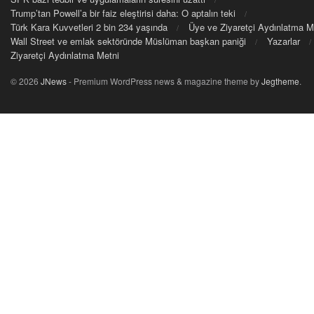
Trump’tan Powell’a bir faiz eleştirisi daha: O aptalın teki
Türk Kara Kuvvetleri 2 bin 234 yaşında
Üye ve Ziyaretçi Aydınlatma M
Wall Street ve emlak sektöründe Müslüman başkan paniği
Yazarlar
Ziyaretçi Aydınlatma Metni
© 2026
JNews
- Premium WordPress news & magazine theme by
Jegtheme
.