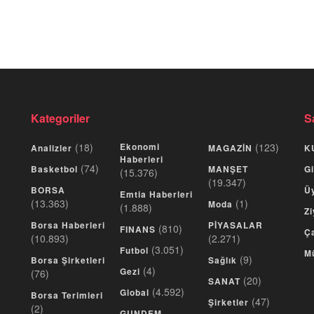
Kategoriler
S
(18)
Ekonomi
(123)
Analizler
MAGAZİN
K
Haberleri
(74)
Basketbol
MANŞET
Gi
(15.376)
(19.347)
BORSA
Üy
Emtia Haberleri
(13.363)
(1)
Moda
(1.888)
Zi
Borsa Haberleri
PİYASALAR
(810)
FINANS
Ça
(10.893)
(2.271)
(3.051)
Futbol
M
(9)
Borsa Şirketleri
Sağlık
(4)
Gezi
(76)
(20)
SANAT
(4.592)
Global
Borsa Terimleri
(47)
Şirketler
(2)
GUNDEM