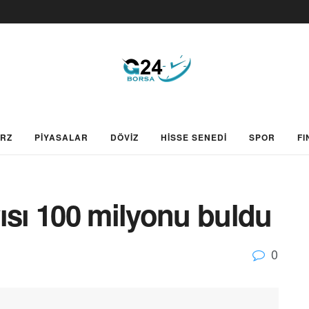
ARZ
PİYASALAR
DÖVİZ
HİSSE SENEDİ
SPOR
FI
ısı 100 milyonu buldu
0