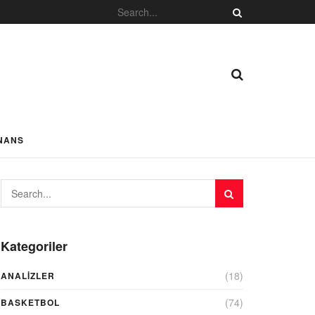
NANS
Kategoriler
(18)
ANALIZLER
(74)
BASKETBOL