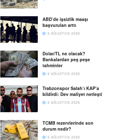
ABD’de işsizlik maaşı
başvuruları arttı
6 AĞUSTOS 2026
Dolar/TL ne olacak?
Bankalardan peş peşe
tahminler
6 AĞUSTOS 2026
Trabzonspor Salah’ı KAP’a
bildirdi: Dev maliyet netleşti
6 AĞUSTOS 2026
TCMB rezervlerinde son
durum nedir?
6 AĞUSTOS 2026