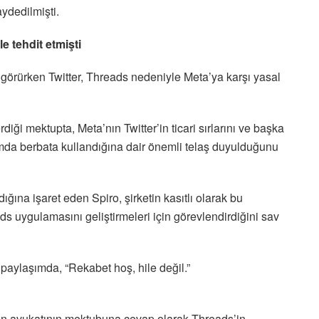
ydedilmişti.
e tehdit etmişti
 görürken Twitter, Threads nedeniyle Meta’ya karşı yasal
iği mektupta, Meta’nın Twitter’in ticari sırlarını ve başka
 formda berbata kullandığına dair önemli telaş duyulduğunu
dığına işaret eden Spiro, şirketin kasıtlı olarak bu
ads uygulamasını geliştirmeleri için görevlendirdiğini sav
 paylaşımda, “Rekabet hoş, hile değil.”
r’ın avukatının mektubuna cevap olarak Threads’in