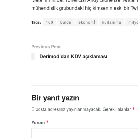
mühendislik grubundaki hiç kimsenin eski bir Twitt
Tags:
100
buldu
ekonomİ
kullanıma
mily
Previous Post
Derimod’dan KDV açıklaması
Bir yanıt yazın
E-posta adresiniz yayınlanmayacak.
Gerekli alanlar
i
*
Yorum
*