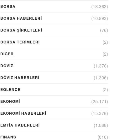
(13.363)
BORSA
(10.893)
BORSA HABERLERI
(76)
BORSA ŞIRKETLERI
(2)
BORSA TERIMLERI
(2)
DIĞER
(1.376)
DÖVİZ
(1.306)
DÖVIZ HABERLERI
(2)
EĞLENCE
(25.171)
EKONOMİ
(15.376)
EKONOMI HABERLERI
(1.888)
EMTIA HABERLERI
(810)
FINANS