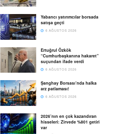
Yabancı yatırımcılar borsada
satışa geçti
6 AĞUSTOS 2026
Ertuğrul Özkök
“Cumhurbaşkanına hakaret”
suçundan ifade verdi
6 AĞUSTOS 2026
Şanghay Borsası’nda halka
arz patlaması!
6 AĞUSTOS 2026
2026’nın en çok kazandıran
hisseleri: Zirvede %801 getiri
var