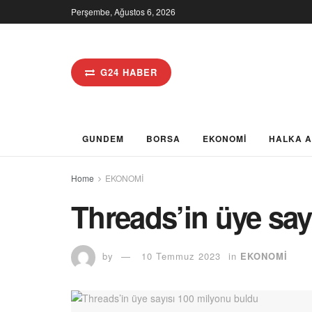
Perşembe, Ağustos 6, 2026
G24 HABER
GUNDEM
BORSA
EKONOMİ
HALKA 
Home
EKONOMİ
Threads’in üye say
by
10 Temmuz 2023
in
EKONOMİ