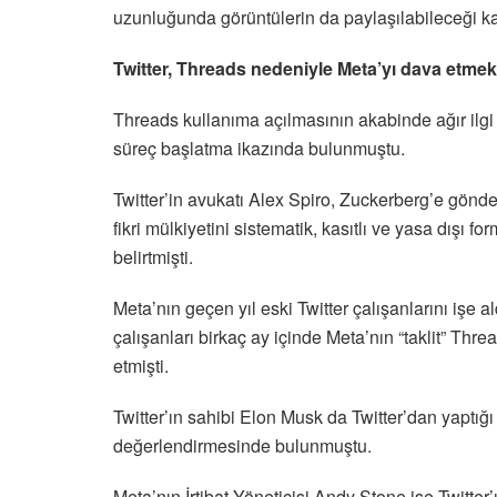
uzunluğunda görüntülerin da paylaşılabileceği ka
Twitter, Threads nedeniyle Meta’yı dava etmekl
Threads kullanıma açılmasının akabinde ağır ilgi
süreç başlatma ikazında bulunmuştu.
Twitter’in avukatı Alex Spiro, Zuckerberg’e gönderd
fikri mülkiyetini sistematik, kasıtlı ve yasa dışı
belirtmişti.
Meta’nın geçen yıl eski Twitter çalışanlarını işe al
çalışanları birkaç ay içinde Meta’nın “taklit” Thre
etmişti.
Twitter’ın sahibi Elon Musk da Twitter’dan yaptığı
değerlendirmesinde bulunmuştu.
Meta’nın İrtibat Yöneticisi Andy Stone ise Twitte