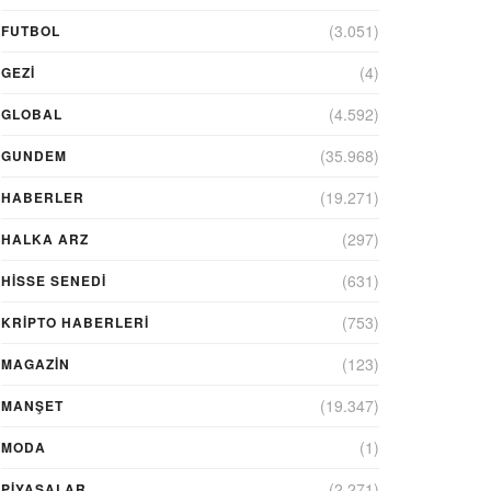
(3.051)
FUTBOL
(4)
GEZI
(4.592)
GLOBAL
(35.968)
GUNDEM
(19.271)
HABERLER
(297)
HALKA ARZ
(631)
HİSSE SENEDİ
(753)
KRIPTO HABERLERI
(123)
MAGAZİN
(19.347)
MANŞET
(1)
MODA
(2.271)
PİYASALAR