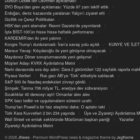
Dursun Özbek’ten Osimhen açıklaması!
DYO Boya’dan grev açıklaması: Yüzde 97 zam teklif ettik
Erdoğan, deniz kazasında yaralanan Yalçın’ı ziyaret etti
Gizlilik ve Çerez Politikaları
HSK’dan yeni atamalar: Resmi Gazete’de yayımlandı
İşte BİST-100’ün hisse hisse haftalık performansı
KARDEMİR’den iki yeni yatırım
Kongre Trump’ı durduramadı: İran’a savaş yolu açıldı
KUNYE VE İLET
Mansur Yavaş: Kılıçdaroğlu ile yeni görüşme olmayacak
Maydonoz Döner soruşturmasında yeni gelişme!
Müşteri Adayı KVKK Aydınlatma Metni
Narin davasında sıra dışı adım: Dara-2 görüntüleri 122 sayfalık raporla m
Piyasa Verileri
Rus gazı AB’ye ‘Türk’ etiketiyle satılacak
S&P 500 ile Nasdaq endeksleri zirveyi gördü
Şimşek: Tarıma 706 milyar TL, enerjiye dev sübvansiyon
Sıcaklıklar 40 dereceyi aştı! Ormanlar alev alev
SPK bazı tedbir ve uygulamaların süresini uzattı
Trump’tan Powell’a bir faiz eleştirisi daha: O aptalın teki
Türk Kara Kuvvetleri 2 bin 234 yaşında
Üye ve Ziyaretçi Aydınlatma M
Wall Street ve emlak sektöründe Müslüman başkan paniği
Yazarlar
Ziyaretçi Aydınlatma Metni
© 2026
JNews
- Premium WordPress news & magazine theme by
Jegtheme
.