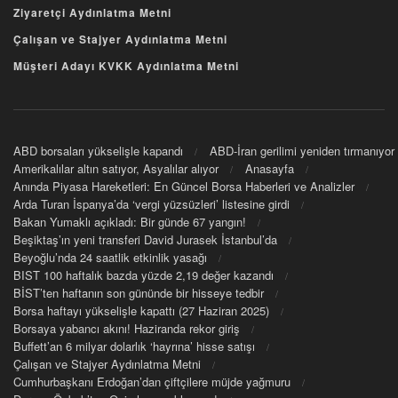
Ziyaretçi Aydınlatma Metni
Çalışan ve Stajyer Aydınlatma Metni
Müşteri Adayı KVKK Aydınlatma Metni
ABD borsaları yükselişle kapandı
ABD-İran gerilimi yeniden tırmanıyor
Amerikalılar altın satıyor, Asyalılar alıyor
Anasayfa
Anında Piyasa Hareketleri: En Güncel Borsa Haberleri ve Analizler
Arda Turan İspanya’da ‘vergi yüzsüzleri’ listesine girdi
Bakan Yumaklı açıkladı: Bir günde 67 yangın!
Beşiktaş’ın yeni transferi David Jurasek İstanbul’da
Beyoğlu’nda 24 saatlik etkinlik yasağı
BIST 100 haftalık bazda yüzde 2,19 değer kazandı
BİST’ten haftanın son gününde bir hisseye tedbir
Borsa haftayı yükselişle kapattı (27 Haziran 2025)
Borsaya yabancı akını! Haziranda rekor giriş
Buffett’an 6 milyar dolarlık ‘hayrına’ hisse satışı
Çalışan ve Stajyer Aydınlatma Metni
Cumhurbaşkanı Erdoğan’dan çiftçilere müjde yağmuru