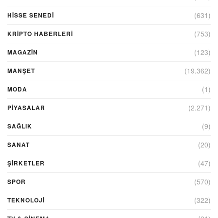
(631)
HİSSE SENEDİ
(753)
KRIPTO HABERLERI
(123)
MAGAZİN
(19.362)
MANŞET
(1)
MODA
(2.271)
PİYASALAR
(9)
SAĞLIK
(20)
SANAT
(47)
ŞIRKETLER
(570)
SPOR
(322)
TEKNOLOJİ