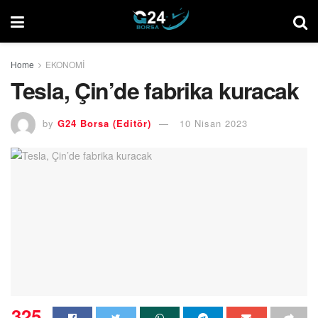
Home
EKONOMİ
Tesla, Çin’de fabrika kuracak
by
G24 Borsa (Editör)
10 Nisan 2023
325