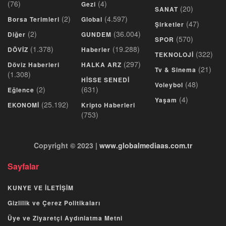
(76)
(4)
Gezi
(20)
SANAT
(2)
(4.597)
Borsa Terimleri
Global
(47)
Şirketler
(2)
(36.004)
Diğer
GUNDEM
(570)
SPOR
(1.378)
(19.288)
DÖVİZ
Haberler
(322)
TEKNOLOJİ
(297)
Döviz Haberleri
HALKA ARZ
(21)
Tv & Sinema
(1.308)
HİSSE SENEDİ
(48)
Voleybol
(2)
(631)
Eğlence
(4)
Yaşam
(25.192)
EKONOMİ
Kripto Haberleri
(753)
Copyright © 2023 |
www.globalmediaas.com.tr
Sayfalar
KUNYE VE İLETİŞİM
Gizlilik ve Çerez Politikaları
Üye ve Ziyaretçi Aydınlatma Metni