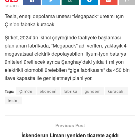
SHARES
Tesla, enerji depolama ünitesi “Megapack” üretimi için
Çin’de fabrika kuracak
Şirket, 2024’ün ikinci çeyreğinde faaliyete başlaması
planlanan fabrikada, “Megapack” adı verilen, yaklaşık 4
megavatsaat elektrik depolayabilen lityum-iyon batarya
üniteleri üretilecek ayrıca Şanghay’daki yılda 1 milyon
elektrikli otomobil üretebilen “giga fabrikasını” da 450 bin
ilave kapasite ile genişletmeyi planlıyor.
Tags:
Çin’de
ekonomİ
fabrika
gundem
kuracak.
tesla,
Previous Post
İskenderun Limanı yeniden ticarete açıldı