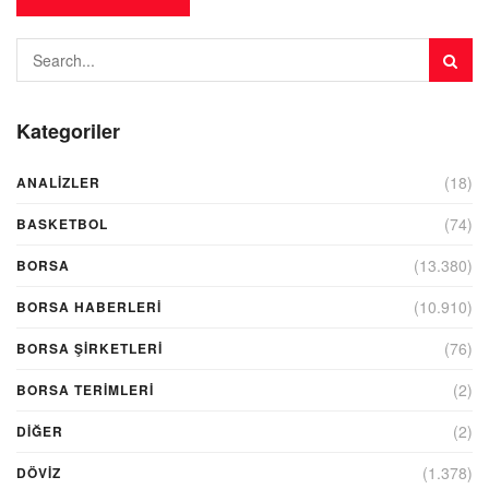
Kategoriler
(18)
ANALIZLER
(74)
BASKETBOL
(13.380)
BORSA
(10.910)
BORSA HABERLERI
(76)
BORSA ŞIRKETLERI
(2)
BORSA TERIMLERI
(2)
DIĞER
(1.378)
DÖVİZ