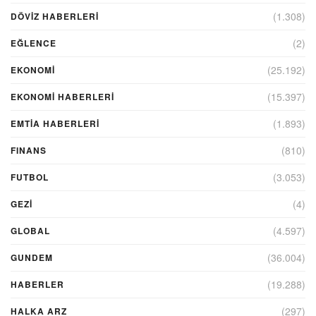
(1.308)
DÖVIZ HABERLERI
(2)
EĞLENCE
(25.192)
EKONOMİ
(15.397)
EKONOMI HABERLERI
(1.893)
EMTIA HABERLERI
(810)
FINANS
(3.053)
FUTBOL
(4)
GEZI
(4.597)
GLOBAL
(36.004)
GUNDEM
(19.288)
HABERLER
(297)
HALKA ARZ