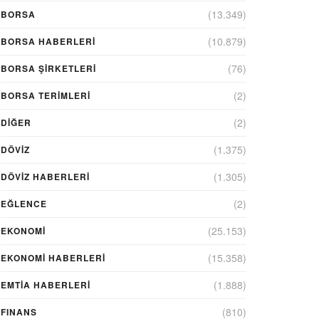
(13.349)
BORSA
(10.879)
BORSA HABERLERI
(76)
BORSA ŞIRKETLERI
(2)
BORSA TERIMLERI
(2)
DIĞER
(1.375)
DÖVİZ
(1.305)
DÖVIZ HABERLERI
(2)
EĞLENCE
(25.153)
EKONOMİ
(15.358)
EKONOMI HABERLERI
(1.888)
EMTIA HABERLERI
(810)
FINANS