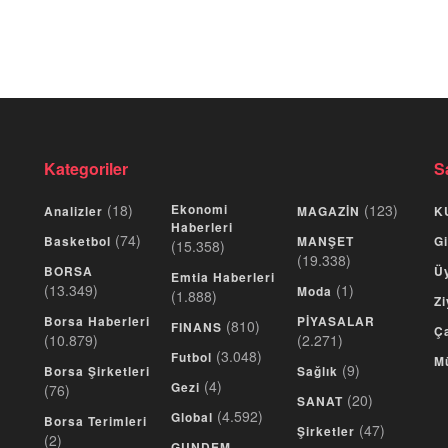
Kategoriler
S
(18)
Ekonomi
(123)
Analizler
MAGAZİN
K
Haberleri
(74)
Basketbol
MANŞET
Gi
(15.358)
(19.338)
BORSA
Üy
Emtia Haberleri
(13.349)
(1)
Moda
(1.888)
Zi
Borsa Haberleri
PİYASALAR
(810)
FINANS
Ça
(10.879)
(2.271)
(3.048)
Futbol
M
(9)
Borsa Şirketleri
Sağlık
(4)
Gezi
(76)
(20)
SANAT
(4.592)
Global
Borsa Terimleri
(47)
Şirketler
(2)
GUNDEM