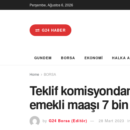
Perşembe, Ağustos 6, 2026
G24 HABER
GUNDEM
BORSA
EKONOMİ
HALKA 
Home
BORSA
Teklif komisyondan
emekli maaşı 7 bin
by
G24 Borsa (Editör)
28 Mart 2023
i