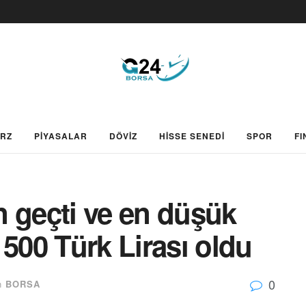
ARZ
PİYASALAR
DÖVİZ
HİSSE SENEDİ
SPOR
FI
 geçti ve en düşük
 500 Türk Lirası oldu
0
n
BORSA