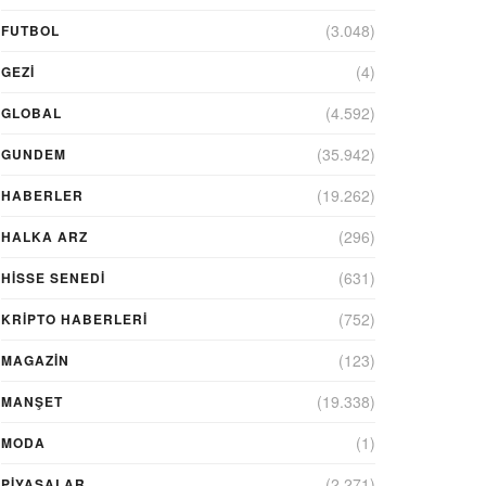
(3.048)
FUTBOL
(4)
GEZI
(4.592)
GLOBAL
(35.942)
GUNDEM
(19.262)
HABERLER
(296)
HALKA ARZ
(631)
HİSSE SENEDİ
(752)
KRIPTO HABERLERI
(123)
MAGAZİN
(19.338)
MANŞET
(1)
MODA
(2.271)
PİYASALAR