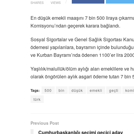
SHARES
VIEWS
En düşük emekli maaşını 7 bin 500 liraya çıkarm
Komisyonu’ndan geçerek karara bağlandı.
Sosyal Sigortalar ve Genel Sağlık Sigortası Kanun
ödemesi yapılanlara, bayramın içinde bulunduğu
ve Kurban Bayramı’nda ödenen 1100’er lira 2000 l
Yaşlılık/malullük/ölüm aylığı alan emeklilere ve 
olarak öngörülen aylık asgari ödeme tutarı 7 bin 5
Tags:
500
bin
düşük
emekli
geçti
kom
türk
Previous Post
Cumhurbaşkanlığı seçimi geçici aday