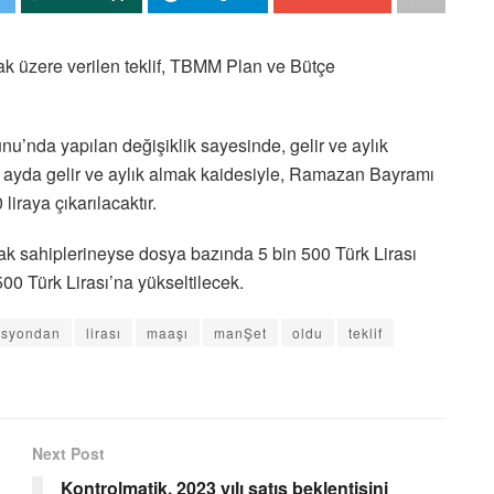
ak üzere verilen teklif, TBMM Plan ve Bütçe
u’nda yapılan değişiklik sayesinde, gelir ve aylık
 ayda gelir ve aylık almak kaidesiyle, Ramazan Bayramı
iraya çıkarılacaktır.
hak sahiplerineyse dosya bazında 5 bin 500 Türk Lirası
00 Türk Lirası’na yükseltilecek.
isyondan
lirası
maaşı
manŞet
oldu
teklif
Next Post
Kontrolmatik, 2023 yılı satış beklentisini