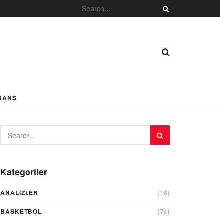
NANS
Kategoriler
(18)
ANALIZLER
(74)
BASKETBOL