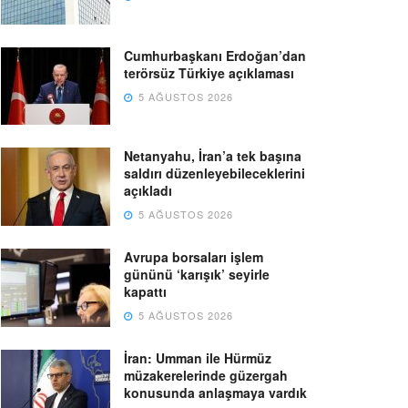
Cumhurbaşkanı Erdoğan’dan
terörsüz Türkiye açıklaması
5 AĞUSTOS 2026
Netanyahu, İran’a tek başına
saldırı düzenleyebileceklerini
açıkladı
5 AĞUSTOS 2026
Avrupa borsaları işlem
gününü ‘karışık’ seyirle
kapattı
5 AĞUSTOS 2026
İran: Umman ile Hürmüz
müzakerelerinde güzergah
konusunda anlaşmaya vardık