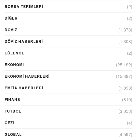
(2)
BORSA TERIMLERI
(2)
DIĞER
(1.378)
DÖVİZ
(1.308)
DÖVIZ HABERLERI
(2)
EĞLENCE
(25.192)
EKONOMİ
(15.397)
EKONOMI HABERLERI
(1.893)
EMTIA HABERLERI
(810)
FINANS
(3.053)
FUTBOL
(4)
GEZI
(4.597)
GLOBAL