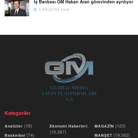
İş Bankası GM Hakan Aran görevinden ayrılıyor
7 AĞUSTOS 2026
Kategoriler
(18)
(123)
Analizler
Ekonomi Haberleri
MAGAZİN
(15.397)
(74)
(19.362)
Basketbol
MANŞET