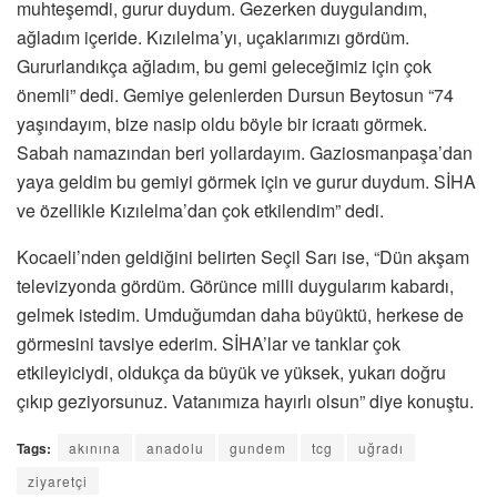
muhteşemdi, gurur duydum. Gezerken duygulandım,
ağladım içeride. Kızılelma’yı, uçaklarımızı gördüm.
Gururlandıkça ağladım, bu gemi geleceğimiz için çok
önemli” dedi. Gemiye gelenlerden Dursun Beytosun “74
yaşındayım, bize nasip oldu böyle bir icraatı görmek.
Sabah namazından beri yollardayım. Gaziosmanpaşa’dan
yaya geldim bu gemiyi görmek için ve gurur duydum. SİHA
ve özellikle Kızılelma’dan çok etkilendim” dedi.
Kocaeli’nden geldiğini belirten Seçil Sarı ise, “Dün akşam
televizyonda gördüm. Görünce milli duygularım kabardı,
gelmek istedim. Umduğumdan daha büyüktü, herkese de
görmesini tavsiye ederim. SİHA’lar ve tanklar çok
etkileyiciydi, oldukça da büyük ve yüksek, yukarı doğru
çıkıp geziyorsunuz. Vatanımıza hayırlı olsun” diye konuştu.
Tags:
akınına
anadolu
gundem
tcg
uğradı
ziyaretçi