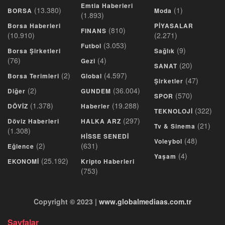
Emtia Haberleri
(13.380)
(1)
BORSA
Moda
(1.893)
Borsa Haberleri
PİYASALAR
(810)
FINANS
(10.910)
(2.271)
(3.053)
Futbol
(9)
Borsa Şirketleri
Sağlık
(76)
(4)
Gezi
(20)
SANAT
(2)
(4.597)
Borsa Terimleri
Global
(47)
Şirketler
(2)
(36.004)
Diğer
GUNDEM
(570)
SPOR
(1.378)
(19.288)
DÖVİZ
Haberler
(322)
TEKNOLOJİ
(297)
Döviz Haberleri
HALKA ARZ
(21)
Tv & Sinema
(1.308)
HİSSE SENEDİ
(48)
Voleybol
(2)
(631)
Eğlence
(4)
Yaşam
(25.192)
EKONOMİ
Kripto Haberleri
(753)
Copyright © 2023 |
www.globalmediaas.com.tr
Sayfalar