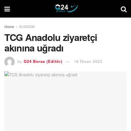
Home
GUNDEM
TCG Anadolu ziyaretçi
akınına uğradı
by
G24 Borsa (Editör)
18 Nisan 2023