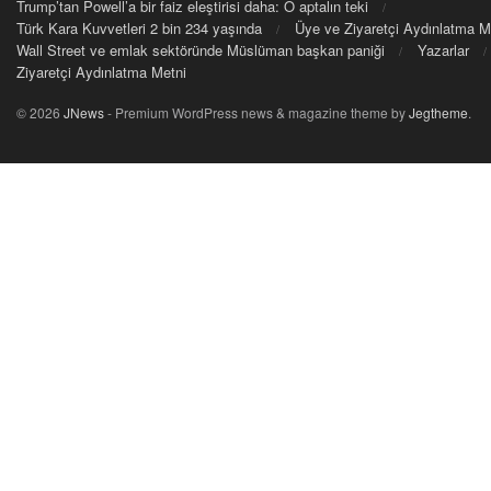
Trump’tan Powell’a bir faiz eleştirisi daha: O aptalın teki
Türk Kara Kuvvetleri 2 bin 234 yaşında
Üye ve Ziyaretçi Aydınlatma M
Wall Street ve emlak sektöründe Müslüman başkan paniği
Yazarlar
Ziyaretçi Aydınlatma Metni
© 2026
JNews
- Premium WordPress news & magazine theme by
Jegtheme
.