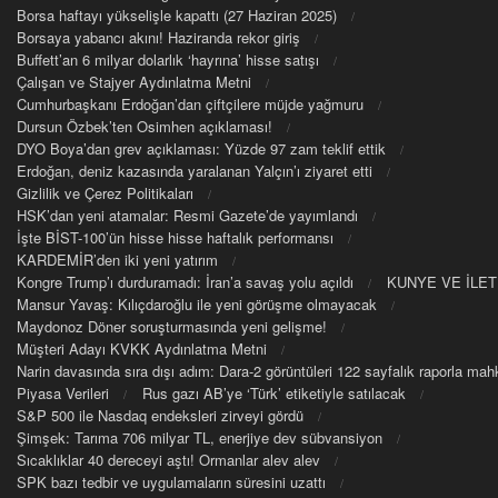
Borsa haftayı yükselişle kapattı (27 Haziran 2025)
Borsaya yabancı akını! Haziranda rekor giriş
Buffett’an 6 milyar dolarlık ‘hayrına’ hisse satışı
Çalışan ve Stajyer Aydınlatma Metni
Cumhurbaşkanı Erdoğan’dan çiftçilere müjde yağmuru
Dursun Özbek’ten Osimhen açıklaması!
DYO Boya’dan grev açıklaması: Yüzde 97 zam teklif ettik
Erdoğan, deniz kazasında yaralanan Yalçın’ı ziyaret etti
Gizlilik ve Çerez Politikaları
HSK’dan yeni atamalar: Resmi Gazete’de yayımlandı
İşte BİST-100’ün hisse hisse haftalık performansı
KARDEMİR’den iki yeni yatırım
Kongre Trump’ı durduramadı: İran’a savaş yolu açıldı
KUNYE VE İLET
Mansur Yavaş: Kılıçdaroğlu ile yeni görüşme olmayacak
Maydonoz Döner soruşturmasında yeni gelişme!
Müşteri Adayı KVKK Aydınlatma Metni
Narin davasında sıra dışı adım: Dara-2 görüntüleri 122 sayfalık raporla m
Piyasa Verileri
Rus gazı AB’ye ‘Türk’ etiketiyle satılacak
S&P 500 ile Nasdaq endeksleri zirveyi gördü
Şimşek: Tarıma 706 milyar TL, enerjiye dev sübvansiyon
Sıcaklıklar 40 dereceyi aştı! Ormanlar alev alev
SPK bazı tedbir ve uygulamaların süresini uzattı