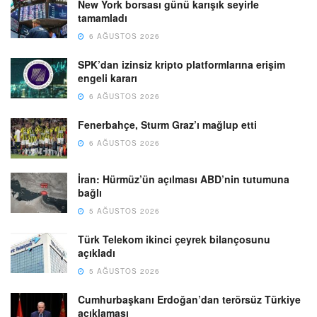
New York borsası günü karışık seyirle
tamamladı
6 AĞUSTOS 2026
SPK’dan izinsiz kripto platformlarına erişim
engeli kararı
6 AĞUSTOS 2026
Fenerbahçe, Sturm Graz’ı mağlup etti
6 AĞUSTOS 2026
İran: Hürmüz’ün açılması ABD’nin tutumuna
bağlı
5 AĞUSTOS 2026
Türk Telekom ikinci çeyrek bilançosunu
açıkladı
5 AĞUSTOS 2026
Cumhurbaşkanı Erdoğan’dan terörsüz Türkiye
açıklaması