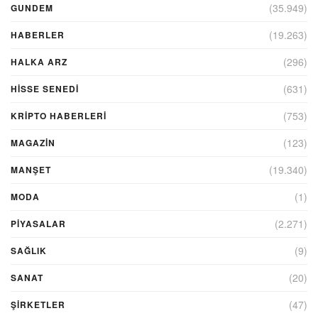
(35.949)
GUNDEM
(19.263)
HABERLER
(296)
HALKA ARZ
(631)
HİSSE SENEDİ
(753)
KRIPTO HABERLERI
(123)
MAGAZİN
(19.340)
MANŞET
(1)
MODA
(2.271)
PİYASALAR
(9)
SAĞLIK
(20)
SANAT
(47)
ŞIRKETLER