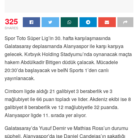
325
SHARES
Spor Toto Süper Lig’in 30. hafta karşılaşmasında
Galatasaray deplasmanda Alanyaspor ile karşı karşıya
gelecek. Kırbıyık Holding Stadyumu’nda oynanacak maçta
hakem Abdülkadir Bitigen düdük çalacak. Mücadele
20:30’da başlayacak ve beIN Sports 1’den canlı
yayınlanacak.
Cimbom ligde aldığı 21 galibiyet 3 beraberlik ve 3
mağlubiyet ile 66 puan topladı ve lider. Akdeniz ekibi ise 8
galibiyet 8 beraberlik ve 12 mağlubiyetle 32 puanda.
Alanyaspor ligde 11. sırada yer alıyor.
Galatasaray’da Yusuf Demir ve Mathias Ross’un durumu
şüpheli. Alanyaspor’da ise Daniel Candeias’ın sakatlığı