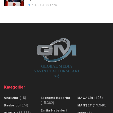
5 AĞUSTOS 2026
Kategoriler
(18)
(123)
Analizler
Ekonomi Haberleri
MAGAZİN
(15.362)
(74)
(19.340)
Basketbol
MANŞET
Emtia Haberleri
(13.353)
(1)
BORSA
Moda