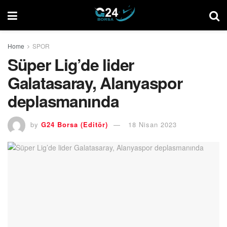
Home
SPOR
Süper Lig’de lider
Galatasaray, Alanyaspor
deplasmanında
by
G24 Borsa (Editör)
18 Nisan 2023