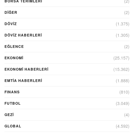
(2)
BORSA TERIMLERI
(2)
DIĞER
(1.375)
DÖVİZ
(1.305)
DÖVIZ HABERLERI
(2)
EĞLENCE
(25.157)
EKONOMİ
(15.362)
EKONOMI HABERLERI
(1.888)
EMTIA HABERLERI
(810)
FINANS
(3.049)
FUTBOL
(4)
GEZI
(4.592)
GLOBAL