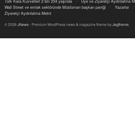
Türk Kara Kuvvetleri 2 bin 234 yaşında
Üye ve Ziyaretçi Aydınlatma M
Wall Street ve emlak sektöründe Müslüman başkan paniği
Yazarlar
Ziyaretçi Aydınlatma Metni
© 2026
JNews
- Premium WordPress news & magazine theme by
Jegtheme
.