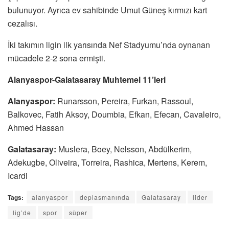
bulunuyor. Ayrıca ev sahibinde Umut Güneş kırmızı kart
cezalısı.
İki takımın ligin ilk yarısında Nef
Stadyumu
’nda oynanan
mücadele 2-2 sona ermişti.
Alanyaspor-Galatasaray Muhtemel 11’leri
Alanyaspor:
Runarsson, Pereira, Furkan, Rassoul,
Balkovec, Fatih Aksoy, Doumbia, Efkan, Efecan, Cavaleiro,
Ahmed Hassan
Galatasaray:
Muslera, Boey, Nelsson, Abdülkerim,
Adekugbe, Oliveira, Torreira, Rashica, Mertens, Kerem,
Icardi
Tags:
alanyaspor
deplasmanında
Galatasaray
lider
lig’de
spor
süper