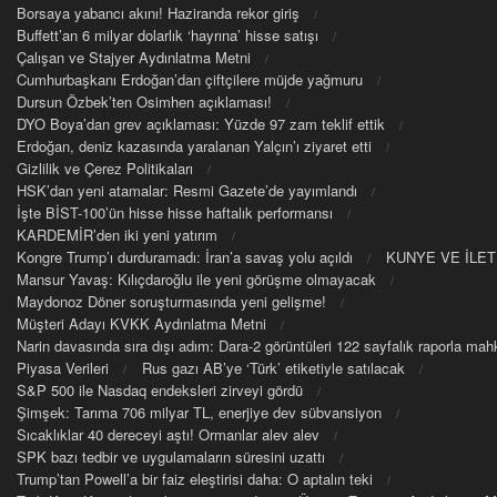
Borsaya yabancı akını! Haziranda rekor giriş
Buffett’an 6 milyar dolarlık ‘hayrına’ hisse satışı
Çalışan ve Stajyer Aydınlatma Metni
Cumhurbaşkanı Erdoğan’dan çiftçilere müjde yağmuru
Dursun Özbek’ten Osimhen açıklaması!
DYO Boya’dan grev açıklaması: Yüzde 97 zam teklif ettik
Erdoğan, deniz kazasında yaralanan Yalçın’ı ziyaret etti
Gizlilik ve Çerez Politikaları
HSK’dan yeni atamalar: Resmi Gazete’de yayımlandı
İşte BİST-100’ün hisse hisse haftalık performansı
KARDEMİR’den iki yeni yatırım
Kongre Trump’ı durduramadı: İran’a savaş yolu açıldı
KUNYE VE İLET
Mansur Yavaş: Kılıçdaroğlu ile yeni görüşme olmayacak
Maydonoz Döner soruşturmasında yeni gelişme!
Müşteri Adayı KVKK Aydınlatma Metni
Narin davasında sıra dışı adım: Dara-2 görüntüleri 122 sayfalık raporla m
Piyasa Verileri
Rus gazı AB’ye ‘Türk’ etiketiyle satılacak
S&P 500 ile Nasdaq endeksleri zirveyi gördü
Şimşek: Tarıma 706 milyar TL, enerjiye dev sübvansiyon
Sıcaklıklar 40 dereceyi aştı! Ormanlar alev alev
SPK bazı tedbir ve uygulamaların süresini uzattı
Trump’tan Powell’a bir faiz eleştirisi daha: O aptalın teki