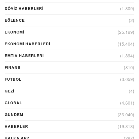
(1.309)
DÖVIZ HABERLERI
(2)
EĞLENCE
(25.199)
EKONOMİ
(15.404)
EKONOMI HABERLERI
(1.894)
EMTIA HABERLERI
(810)
FINANS
(3.059)
FUTBOL
(4)
GEZI
(4.601)
GLOBAL
(36.040)
GUNDEM
(19.313)
HABERLER
(297)
HALKA ARZ