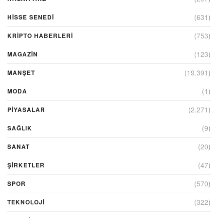
(631)
HİSSE SENEDİ
(753)
KRIPTO HABERLERI
(123)
MAGAZİN
(19.391)
MANŞET
(1)
MODA
(2.271)
PİYASALAR
(9)
SAĞLIK
(20)
SANAT
(47)
ŞIRKETLER
(570)
SPOR
(322)
TEKNOLOJİ