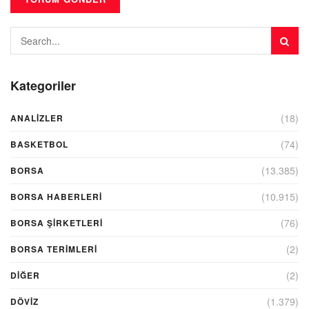
Kategoriler
(18)
ANALIZLER
(74)
BASKETBOL
(13.385)
BORSA
(10.915)
BORSA HABERLERI
(76)
BORSA ŞIRKETLERI
(2)
BORSA TERIMLERI
(2)
DIĞER
(1.379)
DÖVİZ