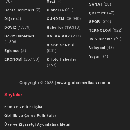
(76)
(4)
Gezi
(20)
SANAT
(2)
(4.601)
Borsa Terimleri
Global
(47)
Şirketler
(2)
(36.040)
Diğer
GUNDEM
(570)
SPOR
(1.379)
(19.313)
DÖVİZ
Haberler
(322)
TEKNOLOJİ
(297)
Döviz Haberleri
HALKA ARZ
(21)
Tv & Sinema
(1.309)
HİSSE SENEDİ
(48)
Voleybol
(2)
(631)
Eğlence
(4)
Yaşam
(25.199)
EKONOMİ
Kripto Haberleri
(753)
Copyright © 2023 |
www.globalmediaas.com.tr
Sayfalar
KUNYE VE İLETİŞİM
Gizlilik ve Çerez Politikaları
Üye ve Ziyaretçi Aydınlatma Metni