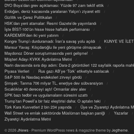
DYO Boya’dan grev açıklaması: Yüzde 97 zam teklif ettik
Erdoğan, deniz kazasında yaralanan Yalçın’ı ziyaret etti
Gizlilik ve Çerez Politikaları
HSK’dan yeni atamalar: Resmi Gazete’de yayımlandı
İşte BİST-100’ün hisse hisse haftalık performansı
KARDEMİR’den iki yeni yatırım
Kongre Trump’ı durduramadı: İran’a savaş yolu açıldı
KUNYE VE İLET
Mansur Yavaş: Kılıçdaroğlu ile yeni görüşme olmayacak
Maydonoz Döner soruşturmasında yeni gelişme!
Müşteri Adayı KVKK Aydınlatma Metni
Narin davasında sıra dışı adım: Dara-2 görüntüleri 122 sayfalık raporla m
Piyasa Verileri
Rus gazı AB’ye ‘Türk’ etiketiyle satılacak
S&P 500 ile Nasdaq endeksleri zirveyi gördü
Şimşek: Tarıma 706 milyar TL, enerjiye dev sübvansiyon
Sıcaklıklar 40 dereceyi aştı! Ormanlar alev alev
SPK bazı tedbir ve uygulamaların süresini uzattı
Trump’tan Powell’a bir faiz eleştirisi daha: O aptalın teki
Türk Kara Kuvvetleri 2 bin 234 yaşında
Üye ve Ziyaretçi Aydınlatma M
Wall Street ve emlak sektöründe Müslüman başkan paniği
Yazarlar
Ziyaretçi Aydınlatma Metni
© 2026
JNews
- Premium WordPress news & magazine theme by
Jegtheme
.