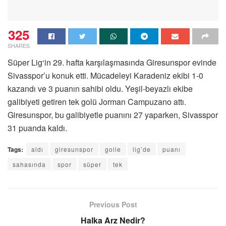
325
SHARES
Süper
Lig
‘in 29. hafta karşılaşmasında Giresunspor evinde
Sivasspor’u konuk etti. Mücadeleyi Karadeniz ekibi 1-0
kazandı ve 3 puanın sahibi oldu. Yeşil-beyazlı ekibe
galibiyeti getiren tek golü Jorman Campuzano attı.
Giresunspor, bu galibiyetle puanını 27 yaparken, Sivasspor
31 puanda kaldı.
Tags:
aldı
giresunspor
golle
lig’de
puanı
sahasında
spor
süper
tek
Previous Post
Halka Arz Nedir?