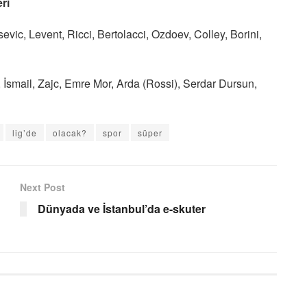
ri
evic, Levent, Ricci, Bertolacci, Ozdoev, Colley, Borini,
i, İsmail, Zajc, Emre Mor, Arda (Rossi), Serdar Dursun,
lig’de
olacak?
spor
süper
Next Post
Dünyada ve İstanbul’da e-skuter