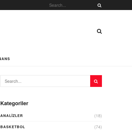
NANS
Kategoriler
(18)
ANALIZLER
(74)
BASKETBOL