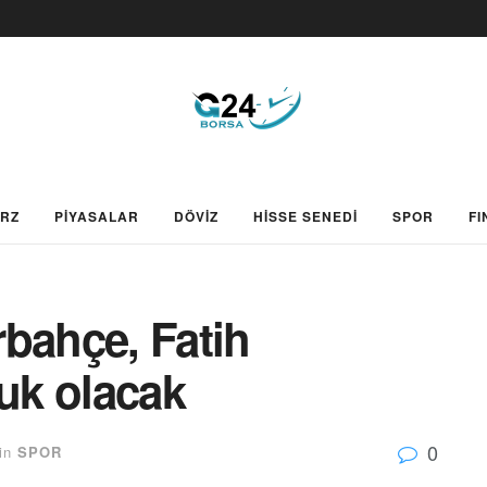
ARZ
PİYASALAR
DÖVİZ
HİSSE SENEDİ
SPOR
FI
bahçe, Fatih
uk olacak
0
in
SPOR