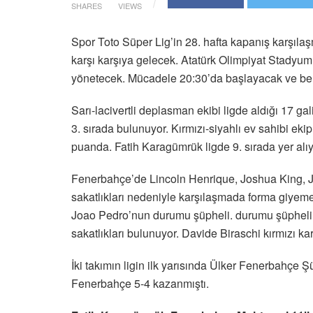
SHARES
VIEWS
Spor Toto Süper Lig’in 28. hafta kapanış karş
karşı karşıya gelecek. Atatürk Olimpiyat Stady
yönetecek. Mücadele 20:30’da başlayacak ve beI
Sarı-lacivertli deplasman ekibi ligde aldığı 17 ga
3. sırada bulunuyor. Kırmızı-siyahlı ev sahibi eki
puanda. Fatih Karagümrük ligde 9. sırada yer alıy
Fenerbahçe’de Lincoln Henrique, Joshua King, 
sakatlıkları nedeniyle karşılaşmada forma giyeme
Joao Pedro’nun durumu şüpheli. durumu şüpheli. 
sakatlıkları bulunuyor. Davide Biraschi kırmızı ka
İki takımın ligin ilk yarısında Ülker Fenerbah
Fenerbahçe 5-4 kazanmıştı.