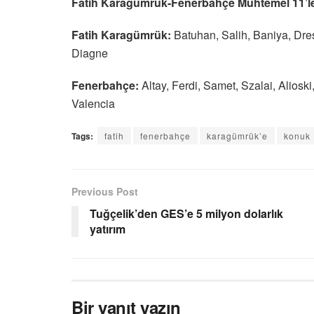
Fatih Karagümrük-Fenerbahçe Muhtemel 11’le
Fatih Karagümrük:
Batuhan, Salih, Baniya, Dres
Diagne
Fenerbahçe:
Altay, Ferdi, Samet, Szalai, Aliosk
Valencia
Tags:
fatih
fenerbahçe
karagümrük’e
konuk
Previous Post
Tuğçelik’den GES’e 5 milyon dolarlık
yatırım
Bir yanıt yazın