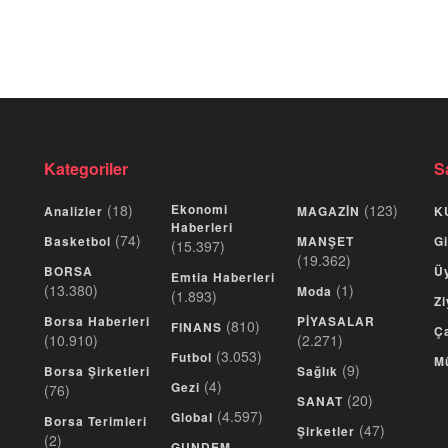
Kategoriler
S
(18)
Ekonomi
(123)
Analizler
MAGAZİN
K
Haberleri
(74)
Basketbol
MANŞET
Gi
(15.397)
(19.362)
BORSA
Üy
Emtia Haberleri
(13.380)
(1)
Moda
(1.893)
Zi
Borsa Haberleri
PİYASALAR
(810)
FINANS
Ça
(10.910)
(2.271)
(3.053)
Futbol
M
(9)
Borsa Şirketleri
Sağlık
(4)
Gezi
(76)
(20)
SANAT
(4.597)
Global
Borsa Terimleri
(47)
Şirketler
(2)
GUNDEM