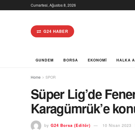
Cumartesi, Ağustos 8, 2026
G24 HABER
GUNDEM
BORSA
EKONOMİ
HALKA 
Home
SPOR
Süper Lig’de Fener
Karagümrük’e kon
by
G24 Borsa (Editör)
10 Nisan 2023