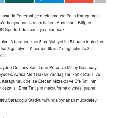
ılaşmasında Fenerbahçe deplasmanda Fatih Karagümrük
umu’nda oynanacak maçı hakem Abdulkadir Bitigen
N Sports 1’den canlı yayınlanacak.
libiyet 3 beraberlik ve 5 mağlubiyet ile 54 puan topladı ve
p ise 8 galibiyet 10 beraberlik ve 7 mağlubiyetle 34
or.
Jayden Oosterwolde, Luan Peres ve Michy Batshuayi
yecek. Ayrıca Mert Hakan Yandaş sarı kart cezalısı ve
Karagümrük’de ise Efecan Mızrakcı ve Efe Tatlı’nın
rt cezalısı. Emir Tintiş’in maçta forma giymesi şüpheli.
çe Şükrü Saracoğlu Stadyumu’unda oynanan mücadeleyi