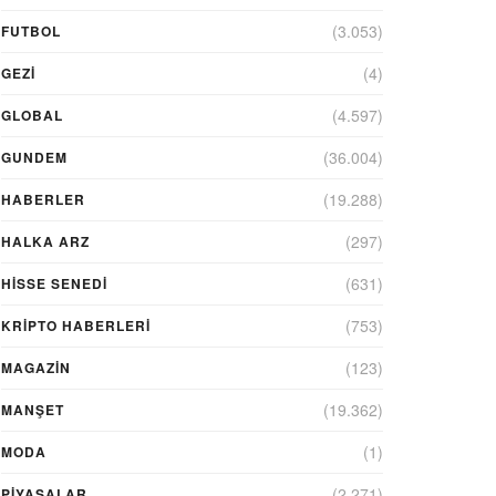
(3.053)
FUTBOL
(4)
GEZI
(4.597)
GLOBAL
(36.004)
GUNDEM
(19.288)
HABERLER
(297)
HALKA ARZ
(631)
HİSSE SENEDİ
(753)
KRIPTO HABERLERI
(123)
MAGAZİN
(19.362)
MANŞET
(1)
MODA
(2.271)
PİYASALAR