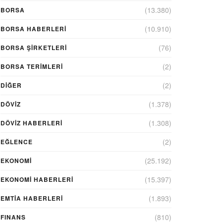
(13.380)
BORSA
(10.910)
BORSA HABERLERI
(76)
BORSA ŞIRKETLERI
(2)
BORSA TERIMLERI
(2)
DIĞER
(1.378)
DÖVİZ
(1.308)
DÖVIZ HABERLERI
(2)
EĞLENCE
(25.192)
EKONOMİ
(15.397)
EKONOMI HABERLERI
(1.893)
EMTIA HABERLERI
(810)
FINANS