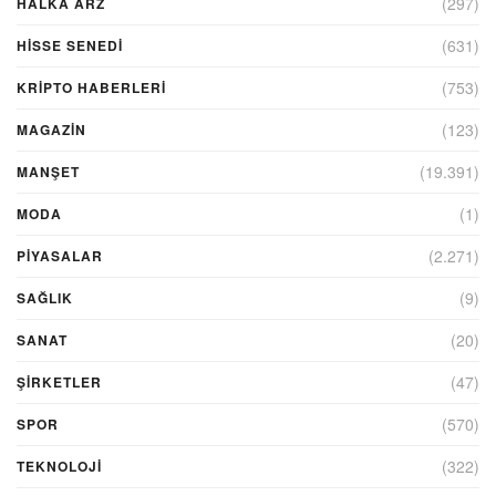
(297)
HALKA ARZ
(631)
HİSSE SENEDİ
(753)
KRIPTO HABERLERI
(123)
MAGAZİN
(19.391)
MANŞET
(1)
MODA
(2.271)
PİYASALAR
(9)
SAĞLIK
(20)
SANAT
(47)
ŞIRKETLER
(570)
SPOR
(322)
TEKNOLOJİ