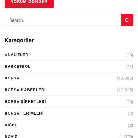
Kategoriler
(18)
ANALIZLER
(74)
BASKETBOL
(13.385)
BORSA
(10.915)
BORSA HABERLERI
(76)
BORSA ŞIRKETLERI
(2)
BORSA TERIMLERI
(2)
DIĞER
(1.379)
DÖVİZ