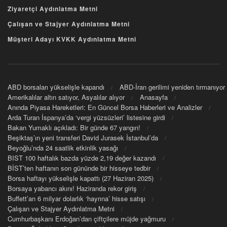
Ziyaretçi Aydınlatma Metni
Çalışan ve Stajyer Aydınlatma Metni
Müşteri Adayı KVKK Aydınlatma Metni
ABD borsaları yükselişle kapandı
ABD-İran gerilimi yeniden tırmanıyor
Amerikalılar altın satıyor, Asyalılar alıyor
Anasayfa
Anında Piyasa Hareketleri: En Güncel Borsa Haberleri ve Analizler
Arda Turan İspanya’da ‘vergi yüzsüzleri’ listesine girdi
Bakan Yumaklı açıkladı: Bir günde 67 yangın!
Beşiktaş’ın yeni transferi David Jurasek İstanbul’da
Beyoğlu’nda 24 saatlik etkinlik yasağı
BIST 100 haftalık bazda yüzde 2,19 değer kazandı
BİST’ten haftanın son gününde bir hisseye tedbir
Borsa haftayı yükselişle kapattı (27 Haziran 2025)
Borsaya yabancı akını! Haziranda rekor giriş
Buffett’an 6 milyar dolarlık ‘hayrına’ hisse satışı
Çalışan ve Stajyer Aydınlatma Metni
Cumhurbaşkanı Erdoğan’dan çiftçilere müjde yağmuru