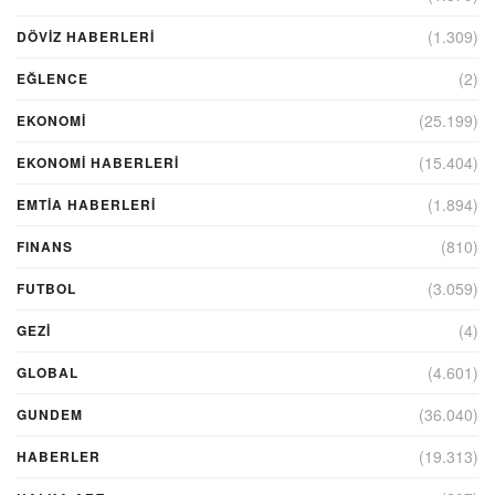
(1.309)
DÖVIZ HABERLERI
(2)
EĞLENCE
(25.199)
EKONOMİ
(15.404)
EKONOMI HABERLERI
(1.894)
EMTIA HABERLERI
(810)
FINANS
(3.059)
FUTBOL
(4)
GEZI
(4.601)
GLOBAL
(36.040)
GUNDEM
(19.313)
HABERLER