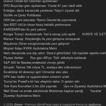
Dursun Özbek’ten Osimhen açıklaması!
DYO Boya’dan grev açıklaması: Yüzde 97 zam teklif ettik
Erdoğan, deniz kazasında yaralanan Yalçın’ı ziyaret etti
Gizlilik ve Çerez Politikaları
HSK’dan yeni atamalar: Resmi Gazete’de yayımlandı
İşte BİST-100’ün hisse hisse haftalık performansı
KARDEMİR’den iki yeni yatırım
Kongre Trump’ı durduramadı: İran’a savaş yolu açıldı
KUNYE VE İLET
Mansur Yavaş: Kılıçdaroğlu ile yeni görüşme olmayacak
Maydonoz Döner soruşturmasında yeni gelişme!
Müşteri Adayı KVKK Aydınlatma Metni
Narin davasında sıra dışı adım: Dara-2 görüntüleri 122 sayfalık raporla m
Piyasa Verileri
Rus gazı AB’ye ‘Türk’ etiketiyle satılacak
S&P 500 ile Nasdaq endeksleri zirveyi gördü
Şimşek: Tarıma 706 milyar TL, enerjiye dev sübvansiyon
Sıcaklıklar 40 dereceyi aştı! Ormanlar alev alev
SPK bazı tedbir ve uygulamaların süresini uzattı
Trump’tan Powell’a bir faiz eleştirisi daha: O aptalın teki
Türk Kara Kuvvetleri 2 bin 234 yaşında
Üye ve Ziyaretçi Aydınlatma M
Wall Street ve emlak sektöründe Müslüman başkan paniği
Yazarlar
Ziyaretçi Aydınlatma Metni
© 2026
JNews
- Premium WordPress news & magazine theme by
Jegtheme
.