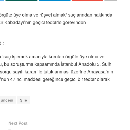
n örgüte üye olma ve rüşvet almak” suçlarından hakkında
r Kabadayı’nın geçici tedbirle görevinden
i:
 ‘suç işlemek amacıyla kurulan örgüte üye olma ve
ğü, bu soruşturma kapsamında İstanbul Anadolu 3. Sulh
orgu sayılı kararı ile tutuklanması üzerine Anayasa’nın
nun 47’nci maddesi gereğince geçici bir tedbir olarak
gundem
Şile
Next Post