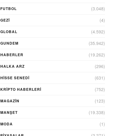
(3.048)
FUTBOL
(4)
GEZI
(4.592)
GLOBAL
(35.942)
GUNDEM
(19.262)
HABERLER
(296)
HALKA ARZ
(631)
HİSSE SENEDİ
(752)
KRIPTO HABERLERI
(123)
MAGAZİN
(19.338)
MANŞET
(1)
MODA
(2.271)
PİYASALAR