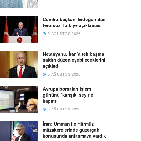
Cumhurbaşkanı Erdoğan’dan
terörsüz Türkiye açıklaması
5 AĞUSTOS 2026
Netanyahu, İran’a tek başına
saldırı düzenleyebileceklerini
açıkladı
5 AĞUSTOS 2026
Avrupa borsaları işlem
gününü ‘karışık’ seyirle
kapattı
5 AĞUSTOS 2026
İran: Umman ile Hürmüz
müzakerelerinde güzergah
konusunda anlaşmaya vardık