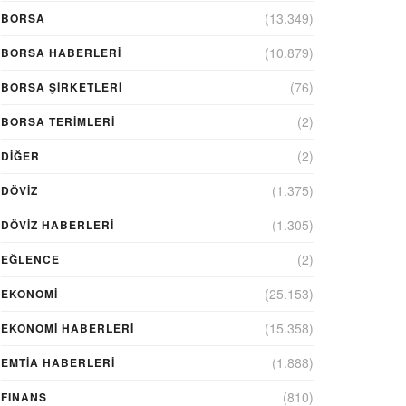
(13.349)
BORSA
(10.879)
BORSA HABERLERI
(76)
BORSA ŞIRKETLERI
(2)
BORSA TERIMLERI
(2)
DIĞER
(1.375)
DÖVİZ
(1.305)
DÖVIZ HABERLERI
(2)
EĞLENCE
(25.153)
EKONOMİ
(15.358)
EKONOMI HABERLERI
(1.888)
EMTIA HABERLERI
(810)
FINANS