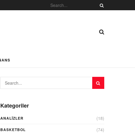
NANS
Kategoriler
(18)
ANALIZLER
(74)
BASKETBOL