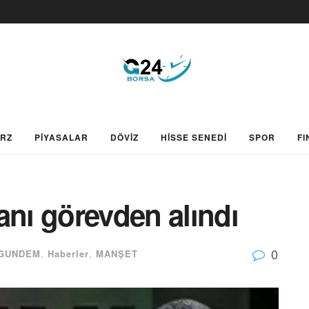
ARZ
PİYASALAR
DÖVİZ
HİSSE SENEDİ
SPOR
FI
anı görevden alındı
0
GUNDEM
,
Haberler
,
MANŞET