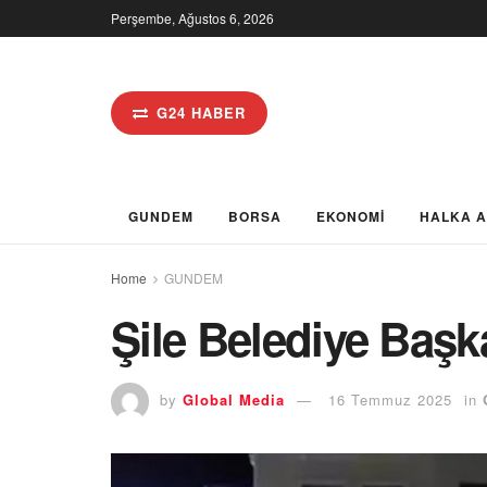
Perşembe, Ağustos 6, 2026
G24 HABER
GUNDEM
BORSA
EKONOMİ
HALKA 
Home
GUNDEM
Şile Belediye Başk
by
Global Media
16 Temmuz 2025
in