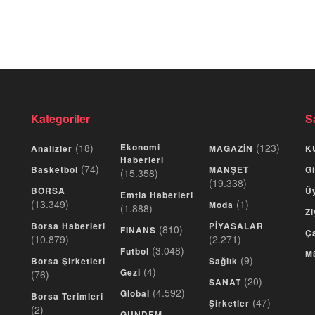
Kategoriler
S
(18)
Ekonomi
(123)
Analizler
MAGAZİN
K
Haberleri
(74)
Basketbol
MANŞET
Gi
(15.358)
(19.338)
BORSA
Üy
Emtia Haberleri
(13.349)
(1)
Moda
(1.888)
Zi
Borsa Haberleri
PİYASALAR
(810)
FINANS
Ça
(10.879)
(2.271)
(3.048)
Futbol
M
(9)
Borsa Şirketleri
Sağlık
(4)
Gezi
(76)
(20)
SANAT
(4.592)
Global
Borsa Terimleri
(47)
Şirketler
(2)
GUNDEM