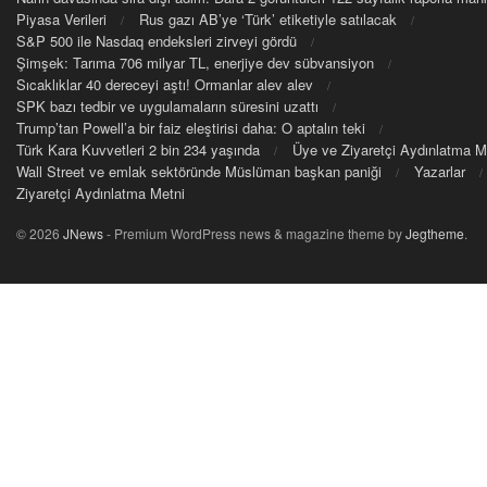
Piyasa Verileri
Rus gazı AB’ye ‘Türk’ etiketiyle satılacak
S&P 500 ile Nasdaq endeksleri zirveyi gördü
Şimşek: Tarıma 706 milyar TL, enerjiye dev sübvansiyon
Sıcaklıklar 40 dereceyi aştı! Ormanlar alev alev
SPK bazı tedbir ve uygulamaların süresini uzattı
Trump’tan Powell’a bir faiz eleştirisi daha: O aptalın teki
Türk Kara Kuvvetleri 2 bin 234 yaşında
Üye ve Ziyaretçi Aydınlatma M
Wall Street ve emlak sektöründe Müslüman başkan paniği
Yazarlar
Ziyaretçi Aydınlatma Metni
© 2026
JNews
- Premium WordPress news & magazine theme by
Jegtheme
.