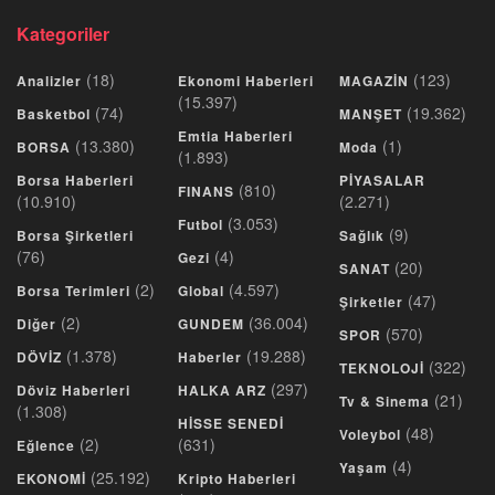
Kategoriler
(18)
(123)
Analizler
Ekonomi Haberleri
MAGAZİN
(15.397)
(74)
(19.362)
Basketbol
MANŞET
Emtia Haberleri
(13.380)
(1)
BORSA
Moda
(1.893)
Borsa Haberleri
PİYASALAR
(810)
FINANS
(10.910)
(2.271)
(3.053)
Futbol
(9)
Borsa Şirketleri
Sağlık
(76)
(4)
Gezi
(20)
SANAT
(2)
(4.597)
Borsa Terimleri
Global
(47)
Şirketler
(2)
(36.004)
Diğer
GUNDEM
(570)
SPOR
(1.378)
(19.288)
DÖVİZ
Haberler
(322)
TEKNOLOJİ
(297)
Döviz Haberleri
HALKA ARZ
(21)
Tv & Sinema
(1.308)
HİSSE SENEDİ
(48)
Voleybol
(2)
(631)
Eğlence
(4)
Yaşam
(25.192)
EKONOMİ
Kripto Haberleri