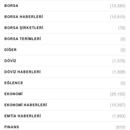
(13.380)
BORSA
(10.910)
BORSA HABERLERI
(76)
BORSA ŞIRKETLERI
(2)
BORSA TERIMLERI
(2)
DIĞER
(1.378)
DÖVİZ
(1.308)
DÖVIZ HABERLERI
(2)
EĞLENCE
(25.192)
EKONOMİ
(15.397)
EKONOMI HABERLERI
(1.893)
EMTIA HABERLERI
(810)
FINANS