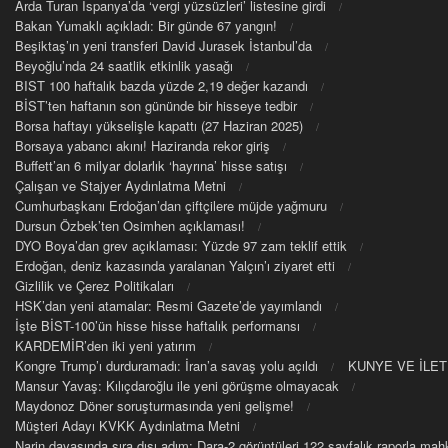
Arda Turan İspanya’da ‘vergi yüzsüzleri’ listesine girdi
Bakan Yumaklı açıkladı: Bir günde 67 yangın!
Beşiktaş’ın yeni transferi David Jurasek İstanbul’da
Beyoğlu’nda 24 saatlik etkinlik yasağı
BIST 100 haftalık bazda yüzde 2,19 değer kazandı
BİST’ten haftanın son gününde bir hisseye tedbir
Borsa haftayı yükselişle kapattı (27 Haziran 2025)
Borsaya yabancı akını! Haziranda rekor giriş
Buffett’an 6 milyar dolarlık ‘hayrına’ hisse satışı
Çalışan ve Stajyer Aydınlatma Metni
Cumhurbaşkanı Erdoğan’dan çiftçilere müjde yağmuru
Dursun Özbek’ten Osimhen açıklaması!
DYO Boya’dan grev açıklaması: Yüzde 97 zam teklif ettik
Erdoğan, deniz kazasında yaralanan Yalçın’ı ziyaret etti
Gizlilik ve Çerez Politikaları
HSK’dan yeni atamalar: Resmi Gazete’de yayımlandı
İşte BİST-100’ün hisse hisse haftalık performansı
KARDEMİR’den iki yeni yatırım
Kongre Trump’ı durduramadı: İran’a savaş yolu açıldı
KUNYE VE İLET
Mansur Yavaş: Kılıçdaroğlu ile yeni görüşme olmayacak
Maydonoz Döner soruşturmasında yeni gelişme!
Müşteri Adayı KVKK Aydınlatma Metni
Narin davasında sıra dışı adım: Dara-2 görüntüleri 122 sayfalık raporla m