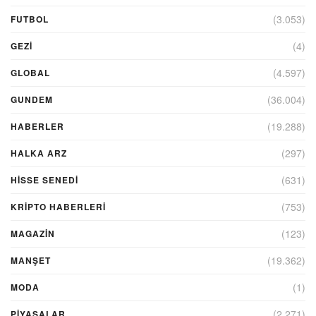
(3.053)
FUTBOL
(4)
GEZI
(4.597)
GLOBAL
(36.004)
GUNDEM
(19.288)
HABERLER
(297)
HALKA ARZ
(631)
HİSSE SENEDİ
(753)
KRIPTO HABERLERI
(123)
MAGAZİN
(19.362)
MANŞET
(1)
MODA
(2.271)
PİYASALAR