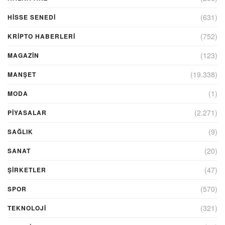
(631)
HİSSE SENEDİ
(752)
KRIPTO HABERLERI
(123)
MAGAZİN
(19.338)
MANŞET
(1)
MODA
(2.271)
PİYASALAR
(9)
SAĞLIK
(20)
SANAT
(47)
ŞIRKETLER
(570)
SPOR
(321)
TEKNOLOJİ