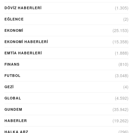
(1.305)
DÖVIZ HABERLERI
(2)
EĞLENCE
(25.153)
EKONOMİ
(15.358)
EKONOMI HABERLERI
(1.888)
EMTIA HABERLERI
(810)
FINANS
(3.048)
FUTBOL
(4)
GEZI
(4.592)
GLOBAL
(35.942)
GUNDEM
(19.262)
HABERLER
(296)
HALKA ARZ