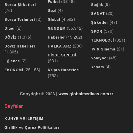
(3.048)
Futbol
(9)
Borsa Şirketleri
Sağlık
(76)
(4)
Gezi
(20)
SANAT
(2)
(4.592)
Borsa Terimleri
Global
(47)
Şirketler
(2)
(35.942)
Diğer
GUNDEM
(570)
SPOR
(1.375)
(19.262)
DÖVİZ
Haberler
(321)
TEKNOLOJİ
(296)
Döviz Haberleri
HALKA ARZ
(21)
Tv & Sinema
(1.305)
HİSSE SENEDİ
(48)
Voleybol
(2)
(631)
Eğlence
(4)
Yaşam
(25.153)
EKONOMİ
Kripto Haberleri
(752)
Copyright © 2023 |
www.globalmediaas.com.tr
Sayfalar
KUNYE VE İLETİŞİM
Gizlilik ve Çerez Politikaları