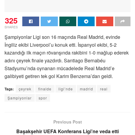
325
SHARES
Şampiyonlar Ligi son 16 maçında Real Madrid, evinde
İngiliz ekibi Liverpool’u konuk etti. İspanyol ekibi, 5-2
kazandığı ilk maçın rövanşında rakibini 1-0 mağlup ederek
adını çeyrek finale yazdırdı. Santiago Bernabéu
Stadyumu’nda oynanan mücadelede Real Madrid’e
galibiyeti getiren tek gol Karim Benzema’dan geldi.
Tags:
çeyrek
finalde
ligi’nde
madrid
real
Şampiyonlar
spor
Previous Post
Başakşehir UEFA Konferans Ligi’ne veda etti