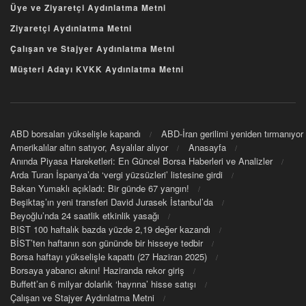
Üye ve Ziyaretçi Aydınlatma Metni
Ziyaretçi Aydınlatma Metni
Çalışan ve Stajyer Aydınlatma Metni
Müşteri Adayı KVKK Aydınlatma Metni
ABD borsaları yükselişle kapandı
ABD-İran gerilimi yeniden tırmanıyor
Amerikalılar altın satıyor, Asyalılar alıyor
Anasayfa
Anında Piyasa Hareketleri: En Güncel Borsa Haberleri ve Analizler
Arda Turan İspanya’da ‘vergi yüzsüzleri’ listesine girdi
Bakan Yumaklı açıkladı: Bir günde 67 yangın!
Beşiktaş’ın yeni transferi David Jurasek İstanbul’da
Beyoğlu’nda 24 saatlik etkinlik yasağı
BIST 100 haftalık bazda yüzde 2,19 değer kazandı
BİST’ten haftanın son gününde bir hisseye tedbir
Borsa haftayı yükselişle kapattı (27 Haziran 2025)
Borsaya yabancı akını! Haziranda rekor giriş
Buffett’an 6 milyar dolarlık ‘hayrına’ hisse satışı
Çalışan ve Stajyer Aydınlatma Metni