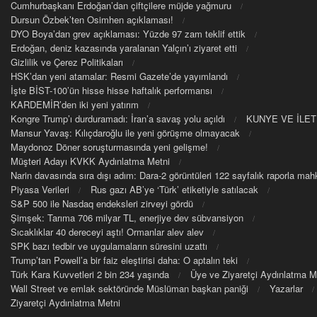
Cumhurbaşkanı Erdoğan’dan çiftçilere müjde yağmuru
Dursun Özbek’ten Osimhen açıklaması!
DYO Boya’dan grev açıklaması: Yüzde 97 zam teklif ettik
Erdoğan, deniz kazasında yaralanan Yalçın’ı ziyaret etti
Gizlilik ve Çerez Politikaları
HSK’dan yeni atamalar: Resmi Gazete’de yayımlandı
İşte BİST-100’ün hisse hisse haftalık performansı
KARDEMİR’den iki yeni yatırım
Kongre Trump’ı durduramadı: İran’a savaş yolu açıldı
KUNYE VE İLET
Mansur Yavaş: Kılıçdaroğlu ile yeni görüşme olmayacak
Maydonoz Döner soruşturmasında yeni gelişme!
Müşteri Adayı KVKK Aydınlatma Metni
Narin davasında sıra dışı adım: Dara-2 görüntüleri 122 sayfalık raporla m
Piyasa Verileri
Rus gazı AB’ye ‘Türk’ etiketiyle satılacak
S&P 500 ile Nasdaq endeksleri zirveyi gördü
Şimşek: Tarıma 706 milyar TL, enerjiye dev sübvansiyon
Sıcaklıklar 40 dereceyi aştı! Ormanlar alev alev
SPK bazı tedbir ve uygulamaların süresini uzattı
Trump’tan Powell’a bir faiz eleştirisi daha: O aptalın teki
Türk Kara Kuvvetleri 2 bin 234 yaşında
Üye ve Ziyaretçi Aydınlatma M
Wall Street ve emlak sektöründe Müslüman başkan paniği
Yazarlar
Ziyaretçi Aydınlatma Metni