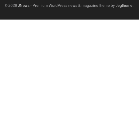
© 2026
JNews
- Premium WordPress news & magazine theme by
Jegtheme
.