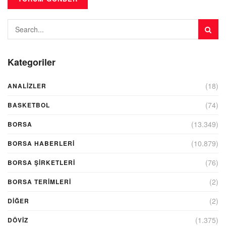
Kategoriler
(18)
ANALIZLER
(74)
BASKETBOL
(13.349)
BORSA
(10.879)
BORSA HABERLERI
(76)
BORSA ŞIRKETLERI
(2)
BORSA TERIMLERI
(2)
DIĞER
(1.375)
DÖVİZ