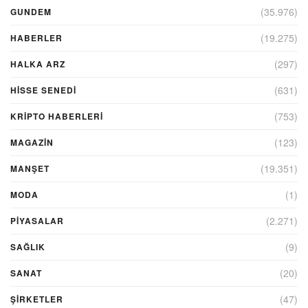
(35.976)
GUNDEM
(19.275)
HABERLER
(297)
HALKA ARZ
(631)
HİSSE SENEDİ
(753)
KRIPTO HABERLERI
(123)
MAGAZİN
(19.351)
MANŞET
(1)
MODA
(2.271)
PİYASALAR
(9)
SAĞLIK
(20)
SANAT
(47)
ŞIRKETLER