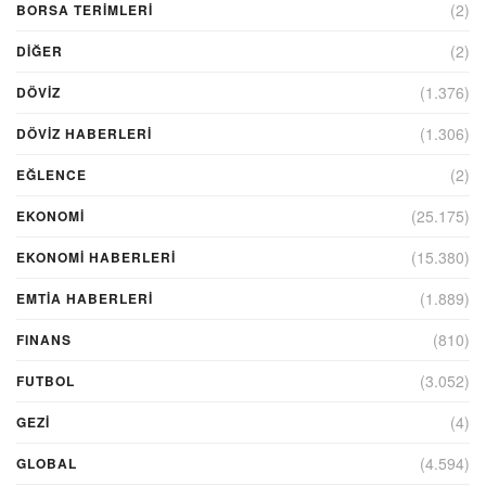
(2)
BORSA TERIMLERI
(2)
DIĞER
(1.376)
DÖVİZ
(1.306)
DÖVIZ HABERLERI
(2)
EĞLENCE
(25.175)
EKONOMİ
(15.380)
EKONOMI HABERLERI
(1.889)
EMTIA HABERLERI
(810)
FINANS
(3.052)
FUTBOL
(4)
GEZI
(4.594)
GLOBAL