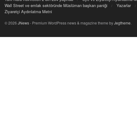
Wall Street ve emlak sektöründe Müslüman başkan paniği
Yazarlar
Ziyaretçi Aydınlatma Metni
© 2026
JNews
- Premium WordPress news & magazine theme by
Jegtheme
.