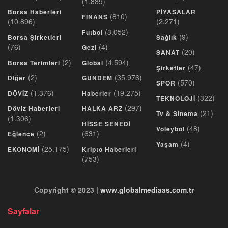
(1.889)
Borsa Haberleri
PİYASALAR
(810)
FINANS
(10.896)
(2.271)
(3.052)
Futbol
(9)
Borsa Şirketleri
Sağlık
(76)
(4)
Gezi
(20)
SANAT
(2)
(4.594)
Borsa Terimleri
Global
(47)
Şirketler
(2)
(35.976)
Diğer
GUNDEM
(570)
SPOR
(1.376)
(19.275)
DÖVİZ
Haberler
(322)
TEKNOLOJİ
(297)
Döviz Haberleri
HALKA ARZ
(21)
Tv & Sinema
(1.306)
HİSSE SENEDİ
(48)
Voleybol
(2)
(631)
Eğlence
(4)
Yaşam
(25.175)
EKONOMİ
Kripto Haberleri
(753)
Copyright © 2023 |
www.globalmediaas.com.tr
Sayfalar