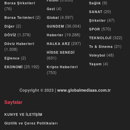
Futbol
(9)
Borsa Şirketleri
Sağlık
(76)
(4)
Gezi
(20)
SANAT
(2)
(4.597)
Borsa Terimleri
Global
(47)
Şirketler
(2)
(36.004)
Diğer
GUNDEM
(570)
SPOR
(1.378)
(19.288)
DÖVİZ
Haberler
(322)
TEKNOLOJİ
(297)
Döviz Haberleri
HALKA ARZ
(21)
Tv & Sinema
(1.308)
HİSSE SENEDİ
(48)
Voleybol
(2)
(631)
Eğlence
(4)
Yaşam
(25.192)
EKONOMİ
Kripto Haberleri
(753)
Copyright © 2023 |
www.globalmediaas.com.tr
Sayfalar
KUNYE VE İLETİŞİM
Gizlilik ve Çerez Politikaları