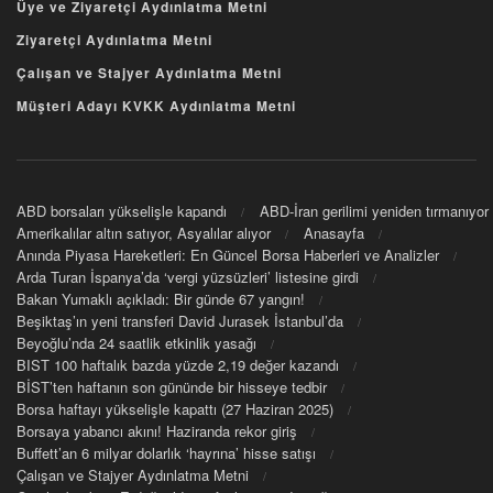
Üye ve Ziyaretçi Aydınlatma Metni
Ziyaretçi Aydınlatma Metni
Çalışan ve Stajyer Aydınlatma Metni
Müşteri Adayı KVKK Aydınlatma Metni
ABD borsaları yükselişle kapandı
ABD-İran gerilimi yeniden tırmanıyor
Amerikalılar altın satıyor, Asyalılar alıyor
Anasayfa
Anında Piyasa Hareketleri: En Güncel Borsa Haberleri ve Analizler
Arda Turan İspanya’da ‘vergi yüzsüzleri’ listesine girdi
Bakan Yumaklı açıkladı: Bir günde 67 yangın!
Beşiktaş’ın yeni transferi David Jurasek İstanbul’da
Beyoğlu’nda 24 saatlik etkinlik yasağı
BIST 100 haftalık bazda yüzde 2,19 değer kazandı
BİST’ten haftanın son gününde bir hisseye tedbir
Borsa haftayı yükselişle kapattı (27 Haziran 2025)
Borsaya yabancı akını! Haziranda rekor giriş
Buffett’an 6 milyar dolarlık ‘hayrına’ hisse satışı
Çalışan ve Stajyer Aydınlatma Metni