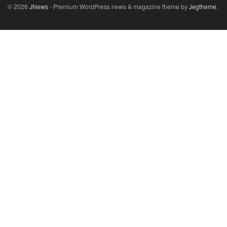
© 2026
JNews
- Premium WordPress news & magazine theme by
Jegtheme
.