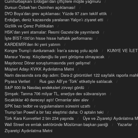
Cumhurbaşkanı Erdoğan’dan çiftçilere müjde yağmuru
Dursun Özbek’ten Osimhen açıklaması!
DYO Boya’dan grev açıklaması: Yüzde 97 zam teklif ettik
Erdoğan, deniz kazasında yaralanan Yalçın’ı ziyaret etti
Gizlilik ve Çerez Politikaları
HSK’dan yeni atamalar: Resmi Gazete’de yayımlandı
İşte BİST-100’ün hisse hisse haftalık performansı
KARDEMİR’den iki yeni yatırım
Kongre Trump’ı durduramadı: İran’a savaş yolu açıldı
KUNYE VE İLET
Mansur Yavaş: Kılıçdaroğlu ile yeni görüşme olmayacak
Maydonoz Döner soruşturmasında yeni gelişme!
Müşteri Adayı KVKK Aydınlatma Metni
Narin davasında sıra dışı adım: Dara-2 görüntüleri 122 sayfalık raporla m
Piyasa Verileri
Rus gazı AB’ye ‘Türk’ etiketiyle satılacak
S&P 500 ile Nasdaq endeksleri zirveyi gördü
Şimşek: Tarıma 706 milyar TL, enerjiye dev sübvansiyon
Sıcaklıklar 40 dereceyi aştı! Ormanlar alev alev
SPK bazı tedbir ve uygulamaların süresini uzattı
Trump’tan Powell’a bir faiz eleştirisi daha: O aptalın teki
Türk Kara Kuvvetleri 2 bin 234 yaşında
Üye ve Ziyaretçi Aydınlatma M
Wall Street ve emlak sektöründe Müslüman başkan paniği
Yazarlar
Ziyaretçi Aydınlatma Metni