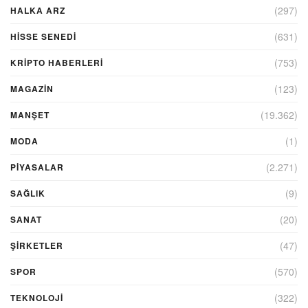
(297)
HALKA ARZ
(631)
HİSSE SENEDİ
(753)
KRIPTO HABERLERI
(123)
MAGAZİN
(19.362)
MANŞET
(1)
MODA
(2.271)
PİYASALAR
(9)
SAĞLIK
(20)
SANAT
(47)
ŞIRKETLER
(570)
SPOR
(322)
TEKNOLOJİ