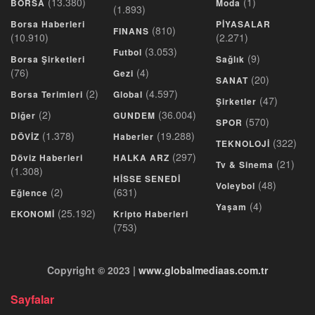
(13.380)
(1)
BORSA
Moda
(1.893)
Borsa Haberleri
PİYASALAR
(810)
FINANS
(10.910)
(2.271)
(3.053)
Futbol
(9)
Borsa Şirketleri
Sağlık
(76)
(4)
Gezi
(20)
SANAT
(2)
(4.597)
Borsa Terimleri
Global
(47)
Şirketler
(2)
(36.004)
Diğer
GUNDEM
(570)
SPOR
(1.378)
(19.288)
DÖVİZ
Haberler
(322)
TEKNOLOJİ
(297)
Döviz Haberleri
HALKA ARZ
(21)
Tv & Sinema
(1.308)
HİSSE SENEDİ
(48)
Voleybol
(2)
(631)
Eğlence
(4)
Yaşam
(25.192)
EKONOMİ
Kripto Haberleri
(753)
Copyright © 2023 |
www.globalmediaas.com.tr
Sayfalar