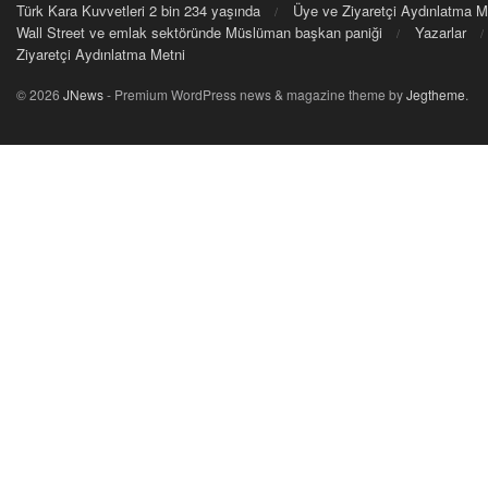
Türk Kara Kuvvetleri 2 bin 234 yaşında
Üye ve Ziyaretçi Aydınlatma M
Wall Street ve emlak sektöründe Müslüman başkan paniği
Yazarlar
Ziyaretçi Aydınlatma Metni
© 2026
JNews
- Premium WordPress news & magazine theme by
Jegtheme
.