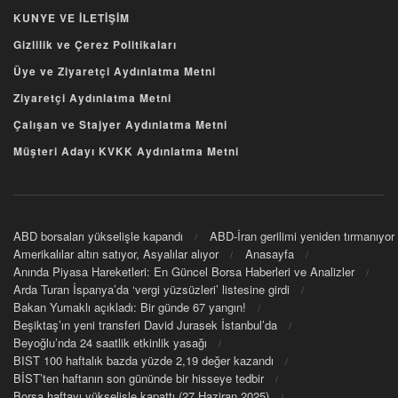
KUNYE VE İLETİŞİM
Gizlilik ve Çerez Politikaları
Üye ve Ziyaretçi Aydınlatma Metni
Ziyaretçi Aydınlatma Metni
Çalışan ve Stajyer Aydınlatma Metni
Müşteri Adayı KVKK Aydınlatma Metni
ABD borsaları yükselişle kapandı
ABD-İran gerilimi yeniden tırmanıyor
Amerikalılar altın satıyor, Asyalılar alıyor
Anasayfa
Anında Piyasa Hareketleri: En Güncel Borsa Haberleri ve Analizler
Arda Turan İspanya’da ‘vergi yüzsüzleri’ listesine girdi
Bakan Yumaklı açıkladı: Bir günde 67 yangın!
Beşiktaş’ın yeni transferi David Jurasek İstanbul’da
Beyoğlu’nda 24 saatlik etkinlik yasağı
BIST 100 haftalık bazda yüzde 2,19 değer kazandı
BİST’ten haftanın son gününde bir hisseye tedbir
Borsa haftayı yükselişle kapattı (27 Haziran 2025)