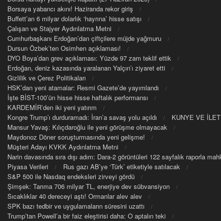
Borsaya yabancı akını! Haziranda rekor giriş
Buffett’an 6 milyar dolarlık ‘hayrına’ hisse satışı
Çalışan ve Stajyer Aydınlatma Metni
Cumhurbaşkanı Erdoğan’dan çiftçilere müjde yağmuru
Dursun Özbek’ten Osimhen açıklaması!
DYO Boya’dan grev açıklaması: Yüzde 97 zam teklif ettik
Erdoğan, deniz kazasında yaralanan Yalçın’ı ziyaret etti
Gizlilik ve Çerez Politikaları
HSK’dan yeni atamalar: Resmi Gazete’de yayımlandı
İşte BİST-100’ün hisse hisse haftalık performansı
KARDEMİR’den iki yeni yatırım
Kongre Trump’ı durduramadı: İran’a savaş yolu açıldı
KUNYE VE İLET
Mansur Yavaş: Kılıçdaroğlu ile yeni görüşme olmayacak
Maydonoz Döner soruşturmasında yeni gelişme!
Müşteri Adayı KVKK Aydınlatma Metni
Narin davasında sıra dışı adım: Dara-2 görüntüleri 122 sayfalık raporla m
Piyasa Verileri
Rus gazı AB’ye ‘Türk’ etiketiyle satılacak
S&P 500 ile Nasdaq endeksleri zirveyi gördü
Şimşek: Tarıma 706 milyar TL, enerjiye dev sübvansiyon
Sıcaklıklar 40 dereceyi aştı! Ormanlar alev alev
SPK bazı tedbir ve uygulamaların süresini uzattı
Trump’tan Powell’a bir faiz eleştirisi daha: O aptalın teki