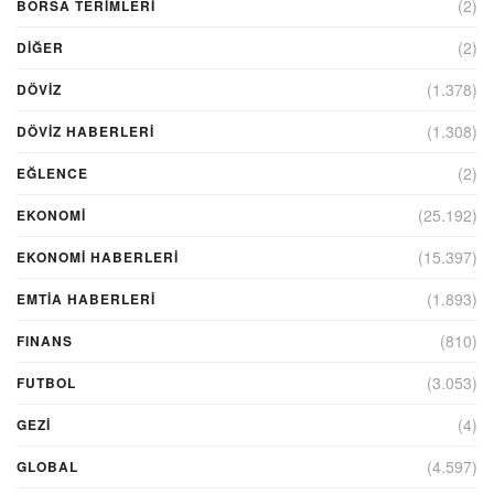
(2)
BORSA TERIMLERI
(2)
DIĞER
(1.378)
DÖVİZ
(1.308)
DÖVIZ HABERLERI
(2)
EĞLENCE
(25.192)
EKONOMİ
(15.397)
EKONOMI HABERLERI
(1.893)
EMTIA HABERLERI
(810)
FINANS
(3.053)
FUTBOL
(4)
GEZI
(4.597)
GLOBAL