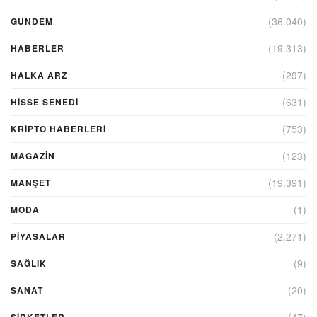
(36.040)
GUNDEM
(19.313)
HABERLER
(297)
HALKA ARZ
(631)
HİSSE SENEDİ
(753)
KRIPTO HABERLERI
(123)
MAGAZİN
(19.391)
MANŞET
(1)
MODA
(2.271)
PİYASALAR
(9)
SAĞLIK
(20)
SANAT
(47)
ŞIRKETLER