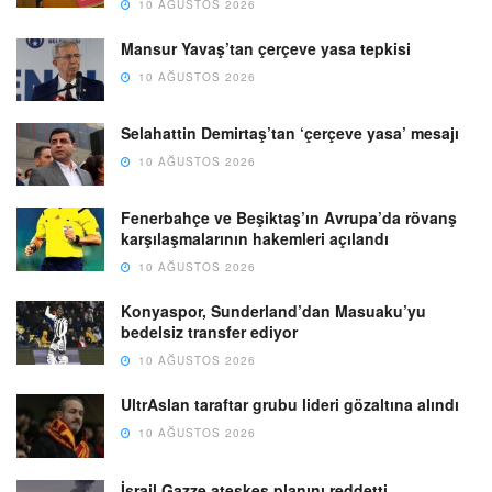
10 AĞUSTOS 2026
Mansur Yavaş’tan çerçeve yasa tepkisi
10 AĞUSTOS 2026
Selahattin Demirtaş’tan ‘çerçeve yasa’ mesajı
10 AĞUSTOS 2026
Fenerbahçe ve Beşiktaş’ın Avrupa’da rövanş
karşılaşmalarının hakemleri açılandı
10 AĞUSTOS 2026
Konyaspor, Sunderland’dan Masuaku’yu
bedelsiz transfer ediyor
10 AĞUSTOS 2026
UltrAslan taraftar grubu lideri gözaltına alındı
10 AĞUSTOS 2026
İsrail Gazze ateşkes planını reddetti