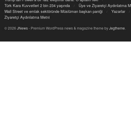
Türk Kara Kuvvetleri 2 bin 234 yaşında
Üye ve Ziyaretçi Aydınlatma M
Wall Street ve emlak sektöründe Müslüman başkan paniği
Yazarlar
Ziyaretçi Aydınlatma Metni
© 2026
JNews
- Premium WordPress news & magazine theme by
Jegtheme
.