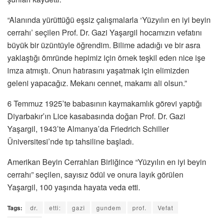
“Alanında yürüttüğü eşsiz çalışmalarla ‘Yüzyılın en iyi beyin
cerrahı’ seçilen Prof. Dr. Gazi Yaşargil hocamızın vefatını
büyük bir üzüntüyle öğrendim. Bilime adadığı ve bir asra
yaklaştığı ömründe hepimiz için örnek teşkil eden nice işe
imza atmıştı. Onun hatırasını yaşatmak için elimizden
geleni yapacağız. Mekanı cennet, makamı ali olsun.”
6 Temmuz 1925’te babasının kaymakamlık görevi yaptığı
Diyarbakır’ın Lice kasabasında doğan Prof. Dr. Gazi
Yaşargil, 1943’te Almanya’da Friedrich Schiller
Üniversitesi’nde tıp tahsiline başladı.
Amerikan Beyin Cerrahları Birliğince “Yüzyılın en iyi beyin
cerrahı” seçilen, sayısız ödül ve onura layık görülen
Yaşargil, 100 yaşında hayata veda etti.
Tags:
dr.
etti:
gazi
gundem
prof.
Vefat