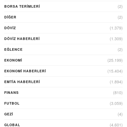
(2)
BORSA TERIMLERI
(2)
DIĞER
(1.379)
DÖVİZ
(1.309)
DÖVIZ HABERLERI
(2)
EĞLENCE
(25.199)
EKONOMİ
(15.404)
EKONOMI HABERLERI
(1.894)
EMTIA HABERLERI
(810)
FINANS
(3.059)
FUTBOL
(4)
GEZI
(4.601)
GLOBAL