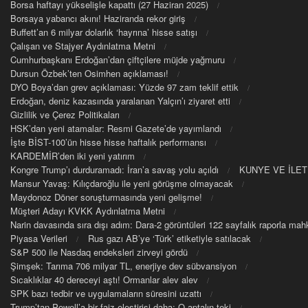
Borsa haftayı yükselişle kapattı (27 Haziran 2025)
Borsaya yabancı akını! Haziranda rekor giriş
Buffett’an 6 milyar dolarlık ‘hayrına’ hisse satışı
Çalışan ve Stajyer Aydınlatma Metni
Cumhurbaşkanı Erdoğan’dan çiftçilere müjde yağmuru
Dursun Özbek’ten Osimhen açıklaması!
DYO Boya’dan grev açıklaması: Yüzde 97 zam teklif ettik
Erdoğan, deniz kazasında yaralanan Yalçın’ı ziyaret etti
Gizlilik ve Çerez Politikaları
HSK’dan yeni atamalar: Resmi Gazete’de yayımlandı
İşte BİST-100’ün hisse hisse haftalık performansı
KARDEMİR’den iki yeni yatırım
Kongre Trump’ı durduramadı: İran’a savaş yolu açıldı
KUNYE VE İLET
Mansur Yavaş: Kılıçdaroğlu ile yeni görüşme olmayacak
Maydonoz Döner soruşturmasında yeni gelişme!
Müşteri Adayı KVKK Aydınlatma Metni
Narin davasında sıra dışı adım: Dara-2 görüntüleri 122 sayfalık raporla m
Piyasa Verileri
Rus gazı AB’ye ‘Türk’ etiketiyle satılacak
S&P 500 ile Nasdaq endeksleri zirveyi gördü
Şimşek: Tarıma 706 milyar TL, enerjiye dev sübvansiyon
Sıcaklıklar 40 dereceyi aştı! Ormanlar alev alev
SPK bazı tedbir ve uygulamaların süresini uzattı
Trump’tan Powell’a bir faiz eleştirisi daha: O aptalın teki