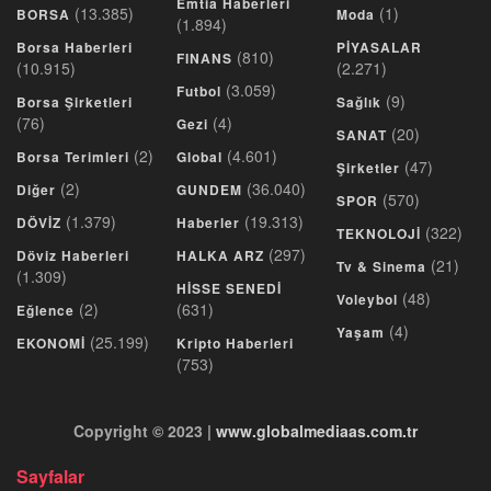
Emtia Haberleri
(13.385)
(1)
BORSA
Moda
(1.894)
Borsa Haberleri
PİYASALAR
(810)
FINANS
(10.915)
(2.271)
(3.059)
Futbol
(9)
Borsa Şirketleri
Sağlık
(76)
(4)
Gezi
(20)
SANAT
(2)
(4.601)
Borsa Terimleri
Global
(47)
Şirketler
(2)
(36.040)
Diğer
GUNDEM
(570)
SPOR
(1.379)
(19.313)
DÖVİZ
Haberler
(322)
TEKNOLOJİ
(297)
Döviz Haberleri
HALKA ARZ
(21)
Tv & Sinema
(1.309)
HİSSE SENEDİ
(48)
Voleybol
(2)
(631)
Eğlence
(4)
Yaşam
(25.199)
EKONOMİ
Kripto Haberleri
(753)
Copyright © 2023 |
www.globalmediaas.com.tr
Sayfalar