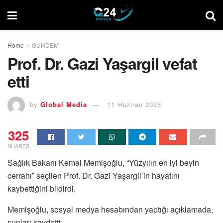
Home
GUNDEM
Prof. Dr. Gazi Yaşargil vefat
etti
by
Global Media
11 Haziran 2025
325
SHARES
Sağlık Bakanı Kemal Memişoğlu, “Yüzyılın en iyi beyin
cerrahı” seçilen Prof. Dr. Gazi Yaşargil’in hayatını
kaybettiğini bildirdi.
Memişoğlu, sosyal medya hesabından yaptığı açıklamada,
şunları kaydetti: