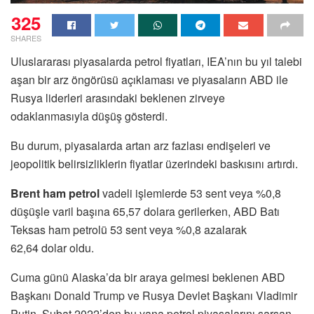
325
SHARES
Uluslararası piyasalarda petrol fiyatları, IEA’nın bu yıl talebi
aşan bir arz öngörüsü açıklaması ve piyasaların ABD ile
Rusya liderleri arasındaki beklenen zirveye
odaklanmasıyla düşüş gösterdi.
Bu durum, piyasalarda artan arz fazlası endişeleri ve
jeopolitik belirsizliklerin fiyatlar üzerindeki baskısını artırdı.
Brent ham petrol
vadeli işlemlerde 53 sent veya %0,8
düşüşle varil başına 65,57 dolara gerilerken, ABD Batı
Teksas ham petrolü 53 sent veya %0,8 azalarak
62,64 dolar oldu.
Cuma günü Alaska’da bir araya gelmesi beklenen ABD
Başkanı Donald Trump ve Rusya Devlet Başkanı Vladimir
Putin, Şubat 2022’den bu yana petrol piyasalarını sarsan