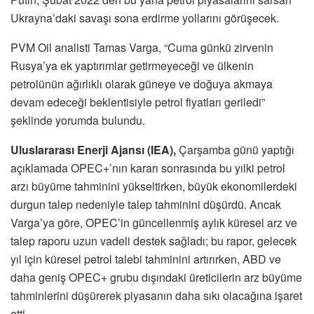
Ukrayna’daki savaşı sona erdirme yollarını görüşecek.
PVM Oil analisti Tamas Varga, “Cuma günkü zirvenin
Rusya’ya ek yaptırımlar getirmeyeceği ve ülkenin
petrolünün ağırlıklı olarak güneye ve doğuya akmaya
devam edeceği beklentisiyle petrol fiyatları geriledi”
şeklinde yorumda bulundu.
Uluslararası Enerji Ajansı (IEA),
Çarşamba günü yaptığı
açıklamada OPEC+’nın kararı sonrasında bu yılki petrol
arzı büyüme tahminini yükseltirken, büyük ekonomilerdeki
durgun talep nedeniyle talep tahminini düşürdü. Ancak
Varga’ya göre, OPEC’in güncellenmiş aylık küresel arz ve
talep raporu uzun vadeli destek sağladı; bu rapor, gelecek
yıl için küresel petrol talebi tahminini artırırken, ABD ve
daha geniş OPEC+ grubu dışındaki üreticilerin arz büyüme
tahminlerini düşürerek piyasanın daha sıkı olacağına işaret
etti.