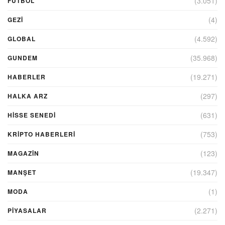
(3.051)
FUTBOL
(4)
GEZI
(4.592)
GLOBAL
(35.968)
GUNDEM
(19.271)
HABERLER
(297)
HALKA ARZ
(631)
HİSSE SENEDİ
(753)
KRIPTO HABERLERI
(123)
MAGAZİN
(19.347)
MANŞET
(1)
MODA
(2.271)
PİYASALAR