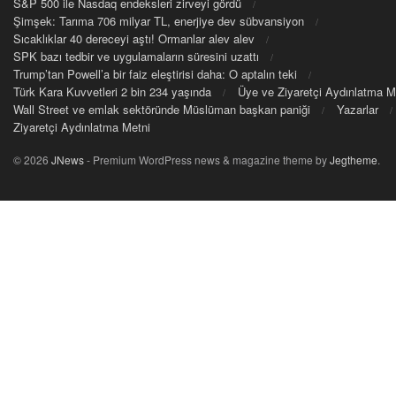
S&P 500 ile Nasdaq endeksleri zirveyi gördü
Şimşek: Tarıma 706 milyar TL, enerjiye dev sübvansiyon
Sıcaklıklar 40 dereceyi aştı! Ormanlar alev alev
SPK bazı tedbir ve uygulamaların süresini uzattı
Trump’tan Powell’a bir faiz eleştirisi daha: O aptalın teki
Türk Kara Kuvvetleri 2 bin 234 yaşında
Üye ve Ziyaretçi Aydınlatma M
Wall Street ve emlak sektöründe Müslüman başkan paniği
Yazarlar
Ziyaretçi Aydınlatma Metni
© 2026
JNews
- Premium WordPress news & magazine theme by
Jegtheme
.