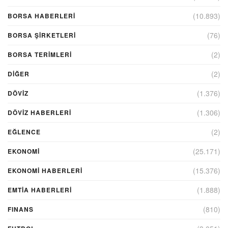
(10.893)
BORSA HABERLERI
(76)
BORSA ŞIRKETLERI
(2)
BORSA TERIMLERI
(2)
DIĞER
(1.376)
DÖVİZ
(1.306)
DÖVIZ HABERLERI
(2)
EĞLENCE
(25.171)
EKONOMİ
(15.376)
EKONOMI HABERLERI
(1.888)
EMTIA HABERLERI
(810)
FINANS