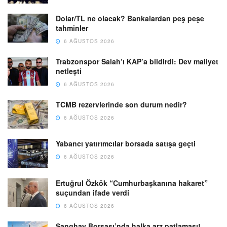
Dolar/TL ne olacak? Bankalardan peş peşe
tahminler
6 AĞUSTOS 2026
Trabzonspor Salah’ı KAP’a bildirdi: Dev maliyet
netleşti
6 AĞUSTOS 2026
TCMB rezervlerinde son durum nedir?
6 AĞUSTOS 2026
Yabancı yatırımcılar borsada satışa geçti
6 AĞUSTOS 2026
Ertuğrul Özkök “Cumhurbaşkanına hakaret”
suçundan ifade verdi
6 AĞUSTOS 2026
Şanghay Borsası’nda halka arz patlaması!