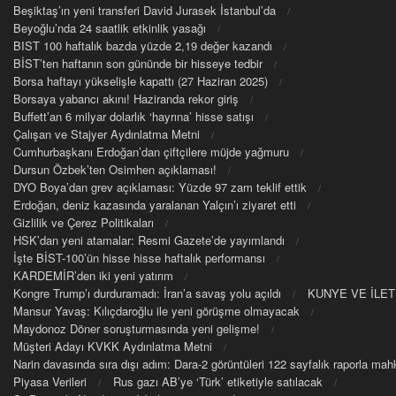
Beşiktaş’ın yeni transferi David Jurasek İstanbul’da
Beyoğlu’nda 24 saatlik etkinlik yasağı
BIST 100 haftalık bazda yüzde 2,19 değer kazandı
BİST’ten haftanın son gününde bir hisseye tedbir
Borsa haftayı yükselişle kapattı (27 Haziran 2025)
Borsaya yabancı akını! Haziranda rekor giriş
Buffett’an 6 milyar dolarlık ‘hayrına’ hisse satışı
Çalışan ve Stajyer Aydınlatma Metni
Cumhurbaşkanı Erdoğan’dan çiftçilere müjde yağmuru
Dursun Özbek’ten Osimhen açıklaması!
DYO Boya’dan grev açıklaması: Yüzde 97 zam teklif ettik
Erdoğan, deniz kazasında yaralanan Yalçın’ı ziyaret etti
Gizlilik ve Çerez Politikaları
HSK’dan yeni atamalar: Resmi Gazete’de yayımlandı
İşte BİST-100’ün hisse hisse haftalık performansı
KARDEMİR’den iki yeni yatırım
Kongre Trump’ı durduramadı: İran’a savaş yolu açıldı
KUNYE VE İLET
Mansur Yavaş: Kılıçdaroğlu ile yeni görüşme olmayacak
Maydonoz Döner soruşturmasında yeni gelişme!
Müşteri Adayı KVKK Aydınlatma Metni
Narin davasında sıra dışı adım: Dara-2 görüntüleri 122 sayfalık raporla m
Piyasa Verileri
Rus gazı AB’ye ‘Türk’ etiketiyle satılacak