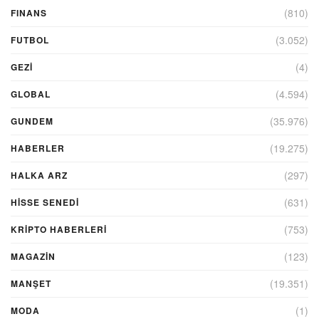
(810)
FINANS
(3.052)
FUTBOL
(4)
GEZI
(4.594)
GLOBAL
(35.976)
GUNDEM
(19.275)
HABERLER
(297)
HALKA ARZ
(631)
HİSSE SENEDİ
(753)
KRIPTO HABERLERI
(123)
MAGAZİN
(19.351)
MANŞET
(1)
MODA