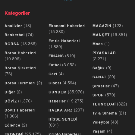
Kategoriler
(18)
(123)
Analizler
Ekonomi Haberleri
MAGAZİN
(15.380)
(74)
(19.351)
Basketbol
MANŞET
Emtia Haberleri
(13.366)
(1)
BORSA
Moda
(1.889)
Borsa Haberleri
PİYASALAR
(810)
FINANS
(10.896)
(2.271)
(3.052)
Futbol
(9)
Borsa Şirketleri
Sağlık
(76)
(4)
Gezi
(20)
SANAT
(2)
(4.594)
Borsa Terimleri
Global
(47)
Şirketler
(2)
(35.976)
Diğer
GUNDEM
(570)
SPOR
(1.376)
(19.275)
DÖVİZ
Haberler
(322)
TEKNOLOJİ
(297)
Döviz Haberleri
HALKA ARZ
(21)
Tv & Sinema
(1.306)
HİSSE SENEDİ
(48)
Voleybol
(2)
(631)
Eğlence
(4)
Yaşam
(25.175)
EKONOMİ
Kripto Haberleri