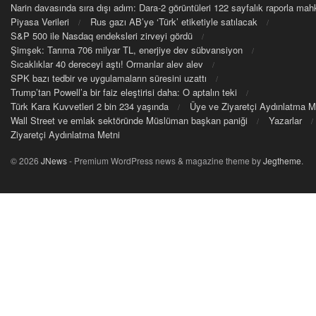
Narin davasında sıra dışı adım: Dara-2 görüntüleri 122 sayfalık raporla m
Piyasa Verileri
Rus gazı AB’ye ‘Türk’ etiketiyle satılacak
S&P 500 ile Nasdaq endeksleri zirveyi gördü
Şimşek: Tarıma 706 milyar TL, enerjiye dev sübvansiyon
Sıcaklıklar 40 dereceyi aştı! Ormanlar alev alev
SPK bazı tedbir ve uygulamaların süresini uzattı
Trump’tan Powell’a bir faiz eleştirisi daha: O aptalın teki
Türk Kara Kuvvetleri 2 bin 234 yaşında
Üye ve Ziyaretçi Aydınlatma M
Wall Street ve emlak sektöründe Müslüman başkan paniği
Yazarlar
Ziyaretçi Aydınlatma Metni
© 2026
JNews
- Premium WordPress news & magazine theme by
Jegtheme
.