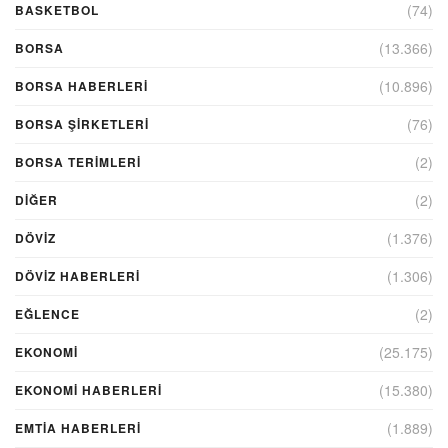
(74)
BASKETBOL
(13.366)
BORSA
(10.896)
BORSA HABERLERI
(76)
BORSA ŞIRKETLERI
(2)
BORSA TERIMLERI
(2)
DIĞER
(1.376)
DÖVİZ
(1.306)
DÖVIZ HABERLERI
(2)
EĞLENCE
(25.175)
EKONOMİ
(15.380)
EKONOMI HABERLERI
(1.889)
EMTIA HABERLERI