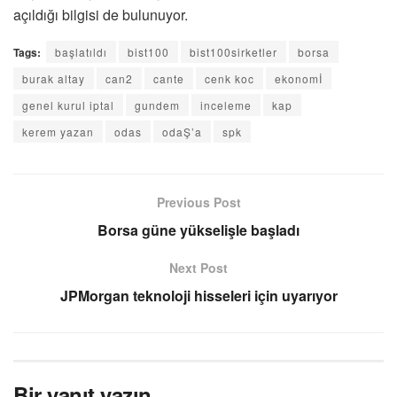
açıldığı bilgisi de bulunuyor.
Tags:
başlatıldı
bist100
bist100sirketler
borsa
burak altay
can2
cante
cenk koc
ekonomİ
genel kurul iptal
gundem
inceleme
kap
kerem yazan
odas
odaŞ’a
spk
Previous Post
Borsa güne yükselişle başladı
Next Post
JPMorgan teknoloji hisseleri için uyarıyor
Bir yanıt yazın