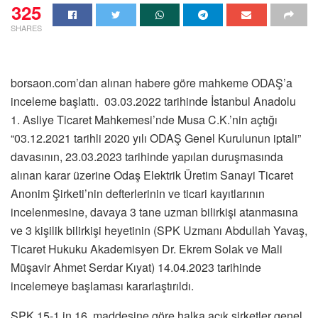
325
SHARES
borsaon.com’dan alınan habere göre mahkeme ODAŞ’a
inceleme başlattı. 03.03.2022 tarihinde İstanbul Anadolu
1. Asliye Ticaret Mahkemesi’nde Musa C.K.’nin açtığı
“03.12.2021 tarihli 2020 yılı ODAŞ Genel Kurulunun iptali”
davasının, 23.03.2023 tarihinde yapılan duruşmasında
alınan karar üzerine Odaş Elektrik Üretim Sanayi Ticaret
Anonim Şirketi’nin defterlerinin ve ticari kayıtlarının
incelenmesine, davaya 3 tane uzman bilirkişi atanmasına
ve 3 kişilik bilirkişi heyetinin (SPK Uzmanı Abdullah Yavaş,
Ticaret Hukuku Akademisyen Dr. Ekrem Solak ve Mali
Müşavir Ahmet Serdar Kıyat) 14.04.2023 tarihinde
incelemeye başlaması kararlaştırıldı.
SPK 15-1 in 16. maddesine göre halka açık şirketler genel