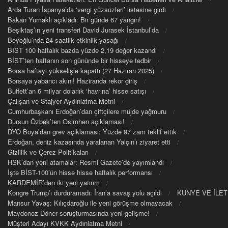
Arda Turan İspanya’da ‘vergi yüzsüzleri’ listesine girdi
Bakan Yumaklı açıkladı: Bir günde 67 yangın!
Beşiktaş’ın yeni transferi David Jurasek İstanbul’da
Beyoğlu’nda 24 saatlik etkinlik yasağı
BIST 100 haftalık bazda yüzde 2,19 değer kazandı
BİST’ten haftanın son gününde bir hisseye tedbir
Borsa haftayı yükselişle kapattı (27 Haziran 2025)
Borsaya yabancı akını! Haziranda rekor giriş
Buffett’an 6 milyar dolarlık ‘hayrına’ hisse satışı
Çalışan ve Stajyer Aydınlatma Metni
Cumhurbaşkanı Erdoğan’dan çiftçilere müjde yağmuru
Dursun Özbek’ten Osimhen açıklaması!
DYO Boya’dan grev açıklaması: Yüzde 97 zam teklif ettik
Erdoğan, deniz kazasında yaralanan Yalçın’ı ziyaret etti
Gizlilik ve Çerez Politikaları
HSK’dan yeni atamalar: Resmi Gazete’de yayımlandı
İşte BİST-100’ün hisse hisse haftalık performansı
KARDEMİR’den iki yeni yatırım
Kongre Trump’ı durduramadı: İran’a savaş yolu açıldı
KUNYE VE İLET
Mansur Yavaş: Kılıçdaroğlu ile yeni görüşme olmayacak
Maydonoz Döner soruşturmasında yeni gelişme!
Müşteri Adayı KVKK Aydınlatma Metni