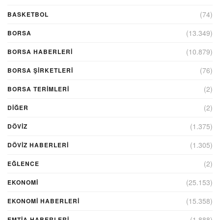
(74)
BASKETBOL
(13.349)
BORSA
(10.879)
BORSA HABERLERI
(76)
BORSA ŞIRKETLERI
(2)
BORSA TERIMLERI
(2)
DIĞER
(1.375)
DÖVİZ
(1.305)
DÖVIZ HABERLERI
(2)
EĞLENCE
(25.153)
EKONOMİ
(15.358)
EKONOMI HABERLERI
(1.888)
EMTIA HABERLERI