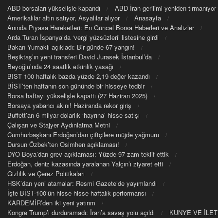
ABD borsaları yükselişle kapandı
ABD-İran gerilimi yeniden tırmanıyor
Amerikalılar altın satıyor, Asyalılar alıyor
Anasayfa
Anında Piyasa Hareketleri: En Güncel Borsa Haberleri ve Analizler
Arda Turan İspanya’da ‘vergi yüzsüzleri’ listesine girdi
Bakan Yumaklı açıkladı: Bir günde 67 yangın!
Beşiktaş’ın yeni transferi David Jurasek İstanbul’da
Beyoğlu’nda 24 saatlik etkinlik yasağı
BIST 100 haftalık bazda yüzde 2,19 değer kazandı
BİST’ten haftanın son gününde bir hisseye tedbir
Borsa haftayı yükselişle kapattı (27 Haziran 2025)
Borsaya yabancı akını! Haziranda rekor giriş
Buffett’an 6 milyar dolarlık ‘hayrına’ hisse satışı
Çalışan ve Stajyer Aydınlatma Metni
Cumhurbaşkanı Erdoğan’dan çiftçilere müjde yağmuru
Dursun Özbek’ten Osimhen açıklaması!
DYO Boya’dan grev açıklaması: Yüzde 97 zam teklif ettik
Erdoğan, deniz kazasında yaralanan Yalçın’ı ziyaret etti
Gizlilik ve Çerez Politikaları
HSK’dan yeni atamalar: Resmi Gazete’de yayımlandı
İşte BİST-100’ün hisse hisse haftalık performansı
KARDEMİR’den iki yeni yatırım
Kongre Trump’ı durduramadı: İran’a savaş yolu açıldı
KUNYE VE İLET