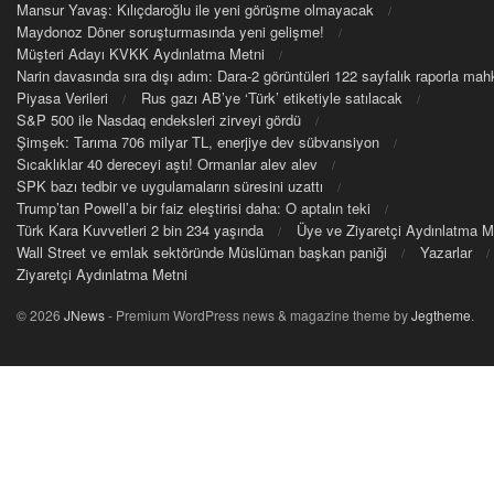
Mansur Yavaş: Kılıçdaroğlu ile yeni görüşme olmayacak
Maydonoz Döner soruşturmasında yeni gelişme!
Müşteri Adayı KVKK Aydınlatma Metni
Narin davasında sıra dışı adım: Dara-2 görüntüleri 122 sayfalık raporla m
Piyasa Verileri
Rus gazı AB’ye ‘Türk’ etiketiyle satılacak
S&P 500 ile Nasdaq endeksleri zirveyi gördü
Şimşek: Tarıma 706 milyar TL, enerjiye dev sübvansiyon
Sıcaklıklar 40 dereceyi aştı! Ormanlar alev alev
SPK bazı tedbir ve uygulamaların süresini uzattı
Trump’tan Powell’a bir faiz eleştirisi daha: O aptalın teki
Türk Kara Kuvvetleri 2 bin 234 yaşında
Üye ve Ziyaretçi Aydınlatma M
Wall Street ve emlak sektöründe Müslüman başkan paniği
Yazarlar
Ziyaretçi Aydınlatma Metni
© 2026
JNews
- Premium WordPress news & magazine theme by
Jegtheme
.