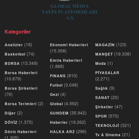
Kategoriler
(18)
(123)
Analizler
Ekonomi Haberleri
MAGAZİN
(15.358)
(74)
(19.338)
Basketbol
MANŞET
Emtia Haberleri
(13.349)
(1)
BORSA
Moda
(1.888)
Borsa Haberleri
PİYASALAR
(810)
FINANS
(10.879)
(2.271)
(3.048)
Futbol
(9)
Borsa Şirketleri
Sağlık
(76)
(4)
Gezi
(20)
SANAT
(2)
(4.592)
Borsa Terimleri
Global
(47)
Şirketler
(2)
(35.942)
Diğer
GUNDEM
(570)
SPOR
(1.375)
(19.262)
DÖVİZ
Haberler
(321)
TEKNOLOJİ
(296)
Döviz Haberleri
HALKA ARZ
(21)
Tv & Sinema
(1.305)