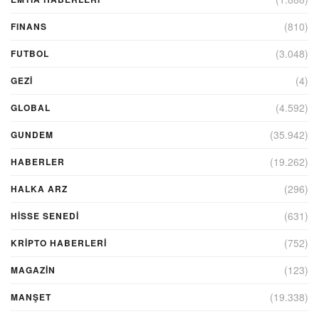
(810)
FINANS
(3.048)
FUTBOL
(4)
GEZI
(4.592)
GLOBAL
(35.942)
GUNDEM
(19.262)
HABERLER
(296)
HALKA ARZ
(631)
HİSSE SENEDİ
(752)
KRIPTO HABERLERI
(123)
MAGAZİN
(19.338)
MANŞET