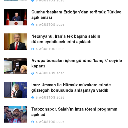
5 AĞUSTOS 2026
Cumhurbaşkanı Erdoğan’dan terörsüz Türkiye
açıklaması
5 AĞUSTOS 2026
Netanyahu, İran’a tek başına saldırı
düzenleyebileceklerini açıkladı
5 AĞUSTOS 2026
Avrupa borsaları işlem gününü ‘karışık’ seyirle
kapattı
5 AĞUSTOS 2026
İran: Umman ile Hürmüz müzakerelerinde
güzergah konusunda anlaşmaya vardık
5 AĞUSTOS 2026
Trabzonspor, Salah’ın imza töreni programını
açıkladı
5 AĞUSTOS 2026