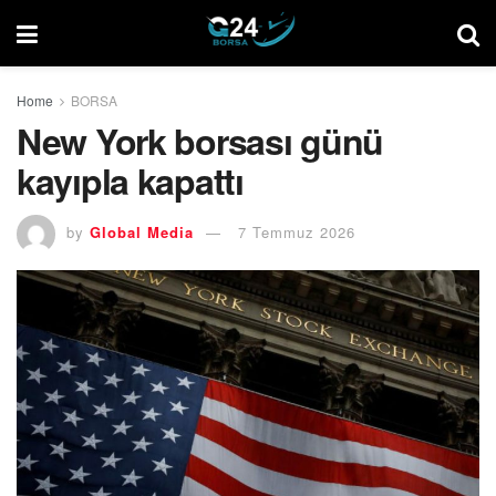
Home
BORSA
New York borsası günü
kayıpla kapattı
by
Global Media
7 Temmuz 2026