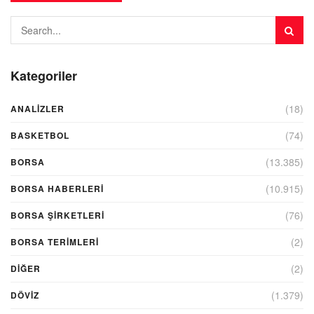
Kategoriler
(18)
ANALIZLER
(74)
BASKETBOL
(13.385)
BORSA
(10.915)
BORSA HABERLERI
(76)
BORSA ŞIRKETLERI
(2)
BORSA TERIMLERI
(2)
DIĞER
(1.379)
DÖVİZ