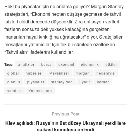
Peki bu piyasalar için ne anlama geliyor? Morgan Stanley
stratejistleri, “Ekonomi hepten düşüşe geçmese de tahvil
faizleri ciddi derecede düşecektir. Zira enflasyon verileri
faizlerin sonsuza dek yüksek kalacağına gerçekten
inananları hayal kırıklığına uğratacaktır” diyor. Stratejistler
mesajlarını yatırımcılar için tek bir cümlede özetlerken
“Tahvil alın” ifadelerini kullandılar.
Tags:
analizler
borsa
ekonomİ
ekonomik
etkiler
global
haberleri
Mevsimsel
morgan
nedeniyle
olabilir
piyasalar
stanley’den
uyarı:
Veriler
yanıltıcı
Yatırımcılara
Previous Post
Kiev açıkladı: Rusya’nın üst düzey Ukraynalı yetkililere
suikast komplosu önlendi