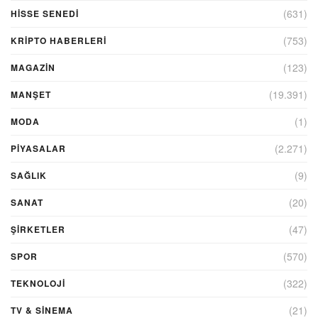
(631)
HİSSE SENEDİ
(753)
KRIPTO HABERLERI
(123)
MAGAZİN
(19.391)
MANŞET
(1)
MODA
(2.271)
PİYASALAR
(9)
SAĞLIK
(20)
SANAT
(47)
ŞIRKETLER
(570)
SPOR
(322)
TEKNOLOJİ
(21)
TV & SINEMA