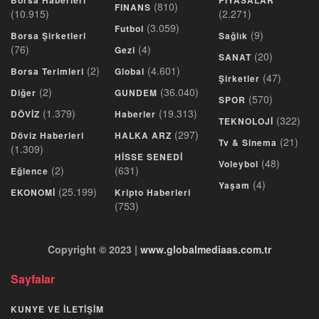
(810)
FINANS
(10.915)
(2.271)
(3.059)
Futbol
(9)
Borsa Şirketleri
Sağlık
(76)
(4)
Gezi
(20)
SANAT
(2)
(4.601)
Borsa Terimleri
Global
(47)
Şirketler
(2)
(36.040)
Diğer
GUNDEM
(570)
SPOR
(1.379)
(19.313)
DÖVİZ
Haberler
(322)
TEKNOLOJİ
(297)
Döviz Haberleri
HALKA ARZ
(21)
Tv & Sinema
(1.309)
HİSSE SENEDİ
(48)
Voleybol
(2)
(631)
Eğlence
(4)
Yaşam
(25.199)
EKONOMİ
Kripto Haberleri
(753)
Copyright © 2023 |
www.globalmediaas.com.tr
Sayfalar
KUNYE VE İLETİŞİM