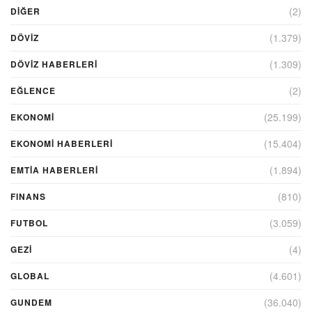
(2)
DIĞER
(1.379)
DÖVİZ
(1.309)
DÖVIZ HABERLERI
(2)
EĞLENCE
(25.199)
EKONOMİ
(15.404)
EKONOMI HABERLERI
(1.894)
EMTIA HABERLERI
(810)
FINANS
(3.059)
FUTBOL
(4)
GEZI
(4.601)
GLOBAL
(36.040)
GUNDEM