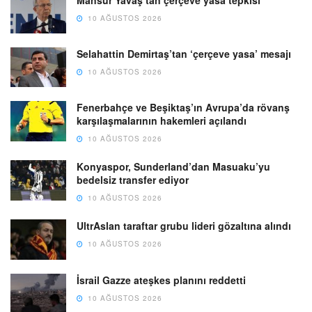
Mansur Yavaş’tan çerçeve yasa tepkisi
10 AĞUSTOS 2026
Selahattin Demirtaş’tan ‘çerçeve yasa’ mesajı
10 AĞUSTOS 2026
Fenerbahçe ve Beşiktaş’ın Avrupa’da rövanş
karşılaşmalarının hakemleri açılandı
10 AĞUSTOS 2026
Konyaspor, Sunderland’dan Masuaku’yu
bedelsiz transfer ediyor
10 AĞUSTOS 2026
UltrAslan taraftar grubu lideri gözaltına alındı
10 AĞUSTOS 2026
İsrail Gazze ateşkes planını reddetti
10 AĞUSTOS 2026