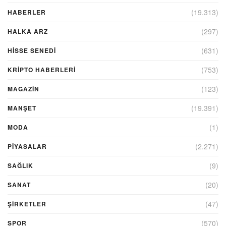
(19.313)
HABERLER
(297)
HALKA ARZ
(631)
HİSSE SENEDİ
(753)
KRIPTO HABERLERI
(123)
MAGAZİN
(19.391)
MANŞET
(1)
MODA
(2.271)
PİYASALAR
(9)
SAĞLIK
(20)
SANAT
(47)
ŞIRKETLER
(570)
SPOR