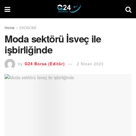
Home
EKONOMİ
Moda sektörü İsveç ile
işbirliğinde
by
G24 Borsa (Editör)
2 Nisan 2023