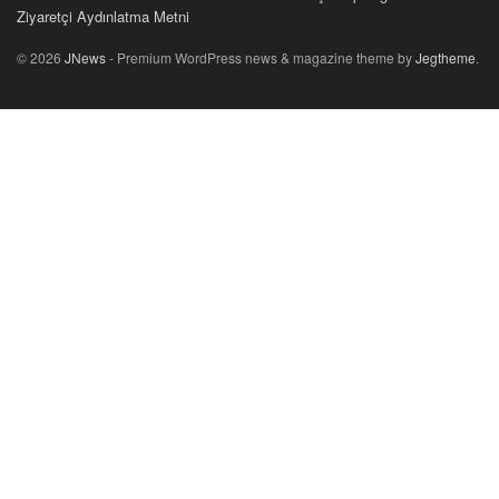
Ziyaretçi Aydınlatma Metni
© 2026
JNews
- Premium WordPress news & magazine theme by
Jegtheme
.