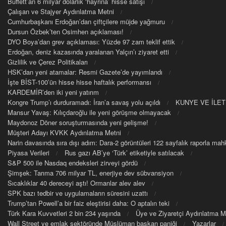
Buffett’an 6 milyar dolarlık ‘hayrına’ hisse satışı
Çalışan ve Stajyer Aydınlatma Metni
Cumhurbaşkanı Erdoğan’dan çiftçilere müjde yağmuru
Dursun Özbek’ten Osimhen açıklaması!
DYO Boya’dan grev açıklaması: Yüzde 97 zam teklif ettik
Erdoğan, deniz kazasında yaralanan Yalçın’ı ziyaret etti
Gizlilik ve Çerez Politikaları
HSK’dan yeni atamalar: Resmi Gazete’de yayımlandı
İşte BİST-100’ün hisse hisse haftalık performansı
KARDEMİR’den iki yeni yatırım
Kongre Trump’ı durduramadı: İran’a savaş yolu açıldı
KUNYE VE İLET
Mansur Yavaş: Kılıçdaroğlu ile yeni görüşme olmayacak
Maydonoz Döner soruşturmasında yeni gelişme!
Müşteri Adayı KVKK Aydınlatma Metni
Narin davasında sıra dışı adım: Dara-2 görüntüleri 122 sayfalık raporla m
Piyasa Verileri
Rus gazı AB’ye ‘Türk’ etiketiyle satılacak
S&P 500 ile Nasdaq endeksleri zirveyi gördü
Şimşek: Tarıma 706 milyar TL, enerjiye dev sübvansiyon
Sıcaklıklar 40 dereceyi aştı! Ormanlar alev alev
SPK bazı tedbir ve uygulamaların süresini uzattı
Trump’tan Powell’a bir faiz eleştirisi daha: O aptalın teki
Türk Kara Kuvvetleri 2 bin 234 yaşında
Üye ve Ziyaretçi Aydınlatma M
Wall Street ve emlak sektöründe Müslüman başkan paniği
Yazarlar